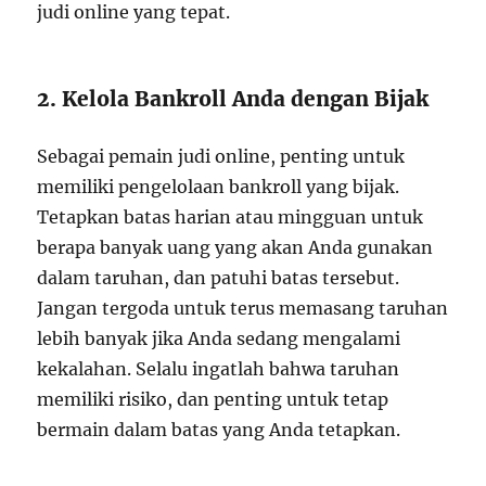
judi online yang tepat.
2. Kelola Bankroll Anda dengan Bijak
Sebagai pemain judi online, penting untuk
memiliki pengelolaan bankroll yang bijak.
Tetapkan batas harian atau mingguan untuk
berapa banyak uang yang akan Anda gunakan
dalam taruhan, dan patuhi batas tersebut.
Jangan tergoda untuk terus memasang taruhan
lebih banyak jika Anda sedang mengalami
kekalahan. Selalu ingatlah bahwa taruhan
memiliki risiko, dan penting untuk tetap
bermain dalam batas yang Anda tetapkan.