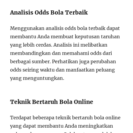
Analisis Odds Bola Terbaik
Menggunakan analisis odds bola terbaik dapat
membantu Anda membuat keputusan taruhan
yang lebih cerdas. Analisis ini melibatkan
membandingkan dan memahami odds dari
berbagai sumber. Perhatikan juga perubahan
odds seiring waktu dan manfaatkan peluang
yang menguntungkan.
Teknik Bertaruh Bola Online
Terdapat beberapa teknik bertaruh bola online
yang dapat membantu Anda meningkatkan