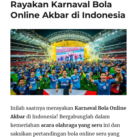
Rayakan Karnaval Bola
n
i
e
Online Akbar di Indonesia
s
Inilah saatnya merayakan
Karnaval Bola Online
Akbar
di Indonesia! Bergabunglah dalam
kemeriahan
acara olahraga yang seru
ini dan
saksikan pertandingan bola online seru yang