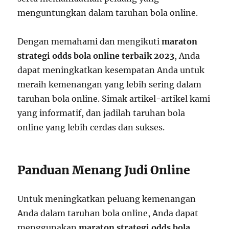
menguntungkan dalam taruhan bola online.
Dengan memahami dan mengikuti
maraton
strategi odds bola online terbaik 2023
, Anda
dapat meningkatkan kesempatan Anda untuk
meraih kemenangan yang lebih sering dalam
taruhan bola online. Simak artikel-artikel kami
yang informatif, dan jadilah taruhan bola
online yang lebih cerdas dan sukses.
Panduan Menang Judi Online
Untuk meningkatkan peluang kemenangan
Anda dalam taruhan bola online, Anda dapat
menggunakan
maraton strategi odds bola