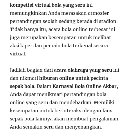
kompetisi virtual bola yang seru
ini
memungkinkan Anda merasakan atmosfer
pertandingan seolah sedang berada di stadion.
Tidak hanya itu, acara bola online terbesar ini
juga merupakan kesempatan untuk melihat
aksi kiper dan pemain bola terkenal secara
virtual.
Jadilah bagian dari
acara olahraga yang seru
ini
dan nikmati
hiburan online untuk pecinta
sepak bola
. Dalam
Karnaval Bola Online Akbar
,
Anda dapat menikmati pertandingan bola
online yang seru dan mendebarkan. Memiliki
kesempatan untuk berinteraksi dengan fans
sepak bola lainnya akan membuat pengalaman
Anda semakin seru dan menyenangkan.