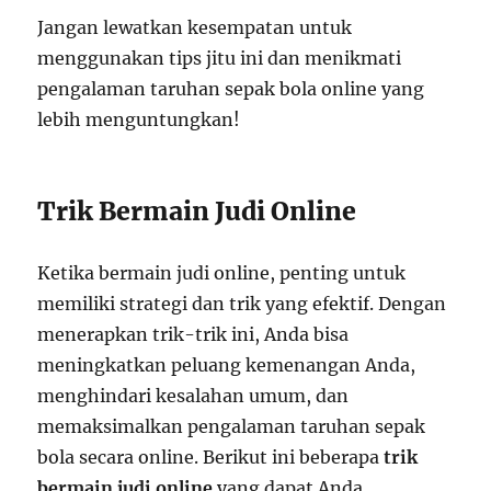
Jangan lewatkan kesempatan untuk
menggunakan tips jitu ini dan menikmati
pengalaman taruhan sepak bola online yang
lebih menguntungkan!
Trik Bermain Judi Online
Ketika bermain judi online, penting untuk
memiliki strategi dan trik yang efektif. Dengan
menerapkan trik-trik ini, Anda bisa
meningkatkan peluang kemenangan Anda,
menghindari kesalahan umum, dan
memaksimalkan pengalaman taruhan sepak
bola secara online. Berikut ini beberapa
trik
bermain judi online
yang dapat Anda