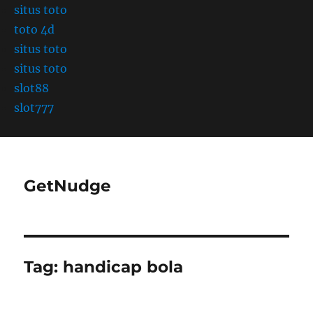
situs toto
toto 4d
situs toto
situs toto
slot88
slot777
GetNudge
Tag:
handicap bola