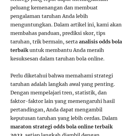
peluang kemenangan dan membuat
pengalaman taruhan Anda lebih
menguntungkan. Dalam artikel ini, kami akan
membahas panduan, prediksi skor, tips
taruhan, trik bermain, serta
analisis odds bola
terbaik
untuk membantu Anda meraih
kesuksesan dalam taruhan bola online.
Perlu diketahui bahwa memahami strategi
taruhan adalah langkah awal yang penting.
Dengan mempelajari tren, statistik, dan
faktor-faktor lain yang memengaruhi hasil
pertandingan, Anda dapat mengambil
keputusan taruhan yang lebih cerdas. Dalam
maraton strategi odds bola online terbaik
2023
, setiap langkah diambil dengan