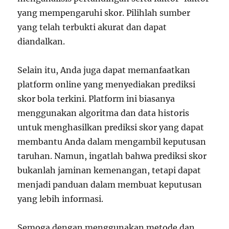
yang mempengaruhi skor. Pilihlah sumber
yang telah terbukti akurat dan dapat
diandalkan.
Selain itu, Anda juga dapat memanfaatkan
platform online yang menyediakan prediksi
skor bola terkini. Platform ini biasanya
menggunakan algoritma dan data historis
untuk menghasilkan prediksi skor yang dapat
membantu Anda dalam mengambil keputusan
taruhan. Namun, ingatlah bahwa prediksi skor
bukanlah jaminan kemenangan, tetapi dapat
menjadi panduan dalam membuat keputusan
yang lebih informasi.
Semoga dengan menggunakan metode dan