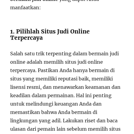
manfaatkan:
1. Pilihlah Situs Judi Online
Terpercaya
Salah satu trik terpenting dalam bermain judi
online adalah memilih situs judi online
terpercaya. Pastikan Anda hanya bermain di
situs yang memiliki reputasi baik, memiliki
lisensi resmi, dan menawarkan keamanan dan
keadilan dalam permainan. Hal ini penting
untuk melindungi keuangan Anda dan
memastikan bahwa Anda bermain di
lingkungan yang adil. Lakukan riset dan baca
ulasan dari pemain lain sebelum memilih situs