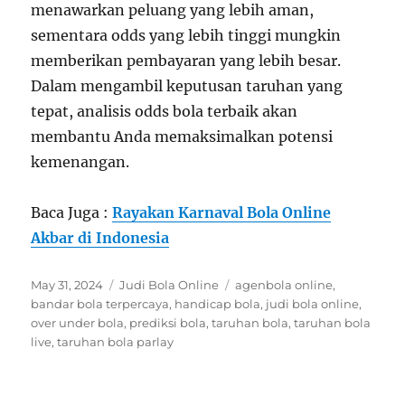
menawarkan peluang yang lebih aman,
sementara odds yang lebih tinggi mungkin
memberikan pembayaran yang lebih besar.
Dalam mengambil keputusan taruhan yang
tepat, analisis odds bola terbaik akan
membantu Anda memaksimalkan potensi
kemenangan.
Baca Juga :
Rayakan Karnaval Bola Online
Akbar di Indonesia
P
C
T
May 31, 2024
Judi Bola Online
agenbola online
,
o
a
a
bandar bola terpercaya
,
handicap bola
,
judi bola online
,
s
t
g
over under bola
,
prediksi bola
,
taruhan bola
,
taruhan bola
t
e
s
live
,
taruhan bola parlay
e
g
d
o
o
r