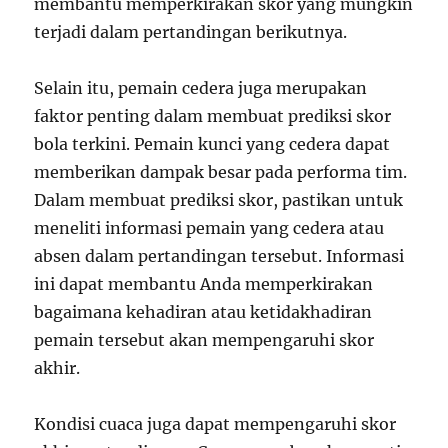
membantu memperkirakan skor yang mungkin
terjadi dalam pertandingan berikutnya.
Selain itu, pemain cedera juga merupakan
faktor penting dalam membuat prediksi skor
bola terkini. Pemain kunci yang cedera dapat
memberikan dampak besar pada performa tim.
Dalam membuat prediksi skor, pastikan untuk
meneliti informasi pemain yang cedera atau
absen dalam pertandingan tersebut. Informasi
ini dapat membantu Anda memperkirakan
bagaimana kehadiran atau ketidakhadiran
pemain tersebut akan mempengaruhi skor
akhir.
Kondisi cuaca juga dapat mempengaruhi skor