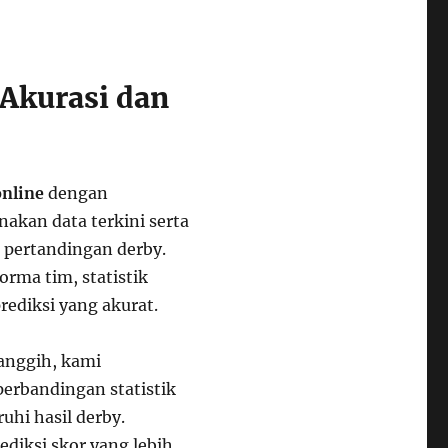
 Akurasi dan
online
dengan
kan data terkini serta
 pertandingan derby.
orma tim, statistik
rediksi yang akurat.
anggih, kami
perbandingan statistik
uhi hasil derby.
iksi skor yang lebih