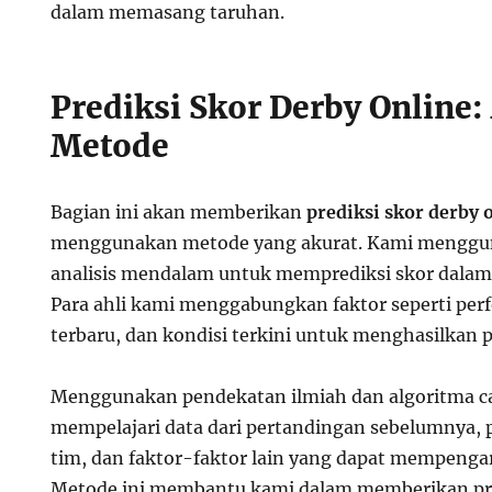
dalam memasang taruhan.
Prediksi Skor Derby Online:
Metode
Bagian ini akan memberikan
prediksi skor derby 
menggunakan metode yang akurat. Kami mengguna
analisis mendalam untuk memprediksi skor dalam
Para ahli kami menggabungkan faktor seperti perf
terbaru, dan kondisi terkini untuk menghasilkan p
Menggunakan pendekatan ilmiah dan algoritma c
mempelajari data dari pertandingan sebelumnya, 
tim, dan faktor-faktor lain yang dapat mempengar
Metode ini membantu kami dalam memberikan pred