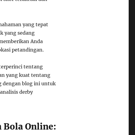
ahaman yang tepat
ik yang sedang
memberikan Anda
okasi petandingan.
terperinci tentang
an yang kuat tentang
g dengan blog ini untuk
analisis derby
 Bola Online: