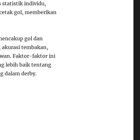
 statistik individu,
cetak gol, memberikan
 mencakup gol dan
s, akurasi tembakan,
an. Faktor-faktor ini
 lebih baik tentang
g dalam derby.