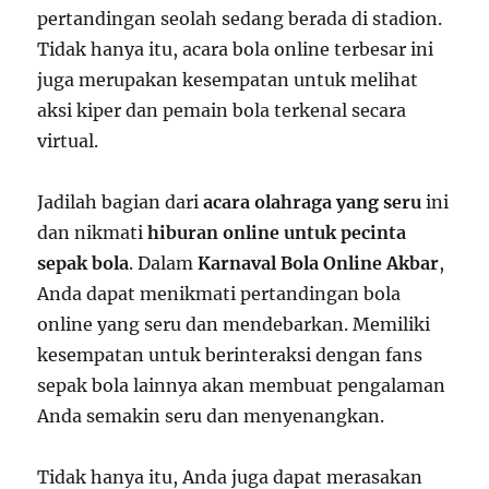
pertandingan seolah sedang berada di stadion.
Tidak hanya itu, acara bola online terbesar ini
juga merupakan kesempatan untuk melihat
aksi kiper dan pemain bola terkenal secara
virtual.
Jadilah bagian dari
acara olahraga yang seru
ini
dan nikmati
hiburan online untuk pecinta
sepak bola
. Dalam
Karnaval Bola Online Akbar
,
Anda dapat menikmati pertandingan bola
online yang seru dan mendebarkan. Memiliki
kesempatan untuk berinteraksi dengan fans
sepak bola lainnya akan membuat pengalaman
Anda semakin seru dan menyenangkan.
Tidak hanya itu, Anda juga dapat merasakan