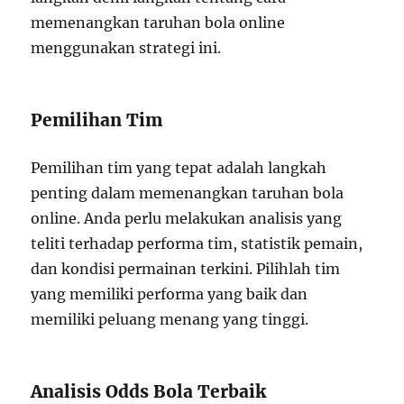
memenangkan taruhan bola online
menggunakan strategi ini.
Pemilihan Tim
Pemilihan tim yang tepat adalah langkah
penting dalam memenangkan taruhan bola
online. Anda perlu melakukan analisis yang
teliti terhadap performa tim, statistik pemain,
dan kondisi permainan terkini. Pilihlah tim
yang memiliki performa yang baik dan
memiliki peluang menang yang tinggi.
Analisis Odds Bola Terbaik