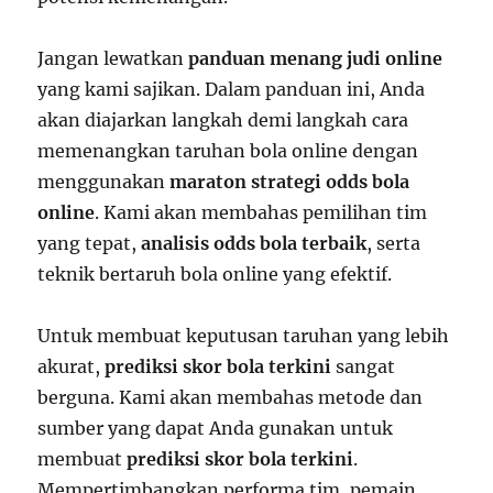
Jangan lewatkan
panduan menang judi online
yang kami sajikan. Dalam panduan ini, Anda
akan diajarkan langkah demi langkah cara
memenangkan taruhan bola online dengan
menggunakan
maraton strategi odds bola
online
. Kami akan membahas pemilihan tim
yang tepat,
analisis odds bola terbaik
, serta
teknik bertaruh bola online yang efektif.
Untuk membuat keputusan taruhan yang lebih
akurat,
prediksi skor bola terkini
sangat
berguna. Kami akan membahas metode dan
sumber yang dapat Anda gunakan untuk
membuat
prediksi skor bola terkini
.
Mempertimbangkan performa tim, pemain