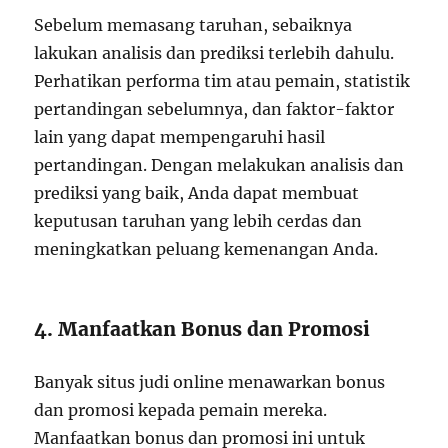
Sebelum memasang taruhan, sebaiknya
lakukan analisis dan prediksi terlebih dahulu.
Perhatikan performa tim atau pemain, statistik
pertandingan sebelumnya, dan faktor-faktor
lain yang dapat mempengaruhi hasil
pertandingan. Dengan melakukan analisis dan
prediksi yang baik, Anda dapat membuat
keputusan taruhan yang lebih cerdas dan
meningkatkan peluang kemenangan Anda.
4. Manfaatkan Bonus dan Promosi
Banyak situs judi online menawarkan bonus
dan promosi kepada pemain mereka.
Manfaatkan bonus dan promosi ini untuk