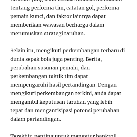
tentang performa tim, catatan gol, performa
pemain kunci, dan faktor lainnya dapat
memberikan wawasan berharga dalam
merumuskan strategi taruhan.
Selain itu, mengikuti perkembangan terbaru di
dunia sepak bola juga penting. Berita,
perubahan susunan pemain, dan
perkembangan taktik tim dapat
mempengaruhi hasil pertandingan. Dengan
mengikuti perkembangan terkini, anda dapat
mengambil keputusan taruhan yang lebih
tepat dan mengantisipasi potensi perubahan
dalam pertandingan.
Terakhir, penting untuk mengatur bankroll