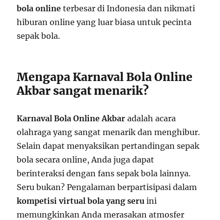
bola online
terbesar di Indonesia dan nikmati
hiburan online yang luar biasa untuk pecinta
sepak bola.
Mengapa Karnaval Bola Online
Akbar sangat menarik?
Karnaval Bola Online Akbar
adalah acara
olahraga yang sangat menarik dan menghibur.
Selain dapat menyaksikan pertandingan sepak
bola secara online, Anda juga dapat
berinteraksi dengan fans sepak bola lainnya.
Seru bukan? Pengalaman berpartisipasi dalam
kompetisi virtual bola yang seru
ini
memungkinkan Anda merasakan atmosfer