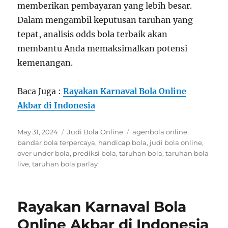
memberikan pembayaran yang lebih besar.
Dalam mengambil keputusan taruhan yang
tepat, analisis odds bola terbaik akan
membantu Anda memaksimalkan potensi
kemenangan.
Baca Juga :
Rayakan Karnaval Bola Online
Akbar di Indonesia
P
C
T
May 31, 2024
Judi Bola Online
agenbola online
,
o
a
a
bandar bola terpercaya
,
handicap bola
,
judi bola online
,
s
t
g
over under bola
,
prediksi bola
,
taruhan bola
,
taruhan bola
t
e
s
live
,
taruhan bola parlay
e
g
d
o
o
r
Rayakan Karnaval Bola
n
i
e
Online Akbar di Indonesia
s