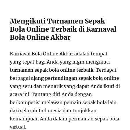
Mengikuti Turnamen Sepak
Bola Online Terbaik di Karnaval
Bola Online Akbar
Karnaval Bola Online Akbar adalah tempat
yang tepat bagi Anda yang ingin mengikuti
turnamen sepak bola online terbaik
. Terdapat
berbagai
ajang pertandingan sepak bola online
yang seru dan menarik yang dapat Anda ikuti di
acara ini. Tantang diri Anda dengan
berkompetisi melawan pemain sepak bola lain
dari seluruh Indonesia dan tunjukkan
kemampuan Anda dalam permainan sepak bola
virtual.