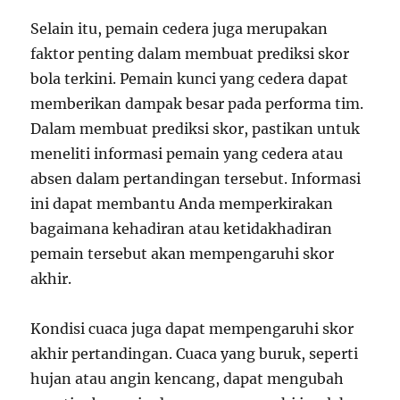
Selain itu, pemain cedera juga merupakan
faktor penting dalam membuat prediksi skor
bola terkini. Pemain kunci yang cedera dapat
memberikan dampak besar pada performa tim.
Dalam membuat prediksi skor, pastikan untuk
meneliti informasi pemain yang cedera atau
absen dalam pertandingan tersebut. Informasi
ini dapat membantu Anda memperkirakan
bagaimana kehadiran atau ketidakhadiran
pemain tersebut akan mempengaruhi skor
akhir.
Kondisi cuaca juga dapat mempengaruhi skor
akhir pertandingan. Cuaca yang buruk, seperti
hujan atau angin kencang, dapat mengubah