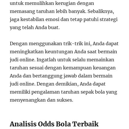
untuk memulihkan kerugian dengan
memasang taruhan lebih banyak. Sebaliknya,
jaga kestabilan emosi dan tetap patuhi strategi
yang telah Anda buat.
Dengan menggunakan trik-trik ini, Anda dapat
meningkatkan keuntungan Anda saat bermain
judi online. Ingatlah untuk selalu memainkan
taruhan sesuai dengan kemampuan keuangan
Anda dan bertanggung jawab dalam bermain
judi online. Dengan demikian, Anda dapat
memiliki pengalaman taruhan sepak bola yang
menyenangkan dan sukses.
Analisis Odds Bola Terbaik