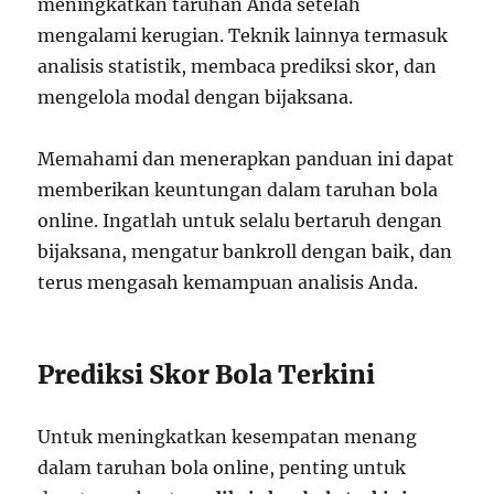
meningkatkan taruhan Anda setelah
mengalami kerugian. Teknik lainnya termasuk
analisis statistik, membaca prediksi skor, dan
mengelola modal dengan bijaksana.
Memahami dan menerapkan panduan ini dapat
memberikan keuntungan dalam taruhan bola
online. Ingatlah untuk selalu bertaruh dengan
bijaksana, mengatur bankroll dengan baik, dan
terus mengasah kemampuan analisis Anda.
Prediksi Skor Bola Terkini
Untuk meningkatkan kesempatan menang
dalam taruhan bola online, penting untuk