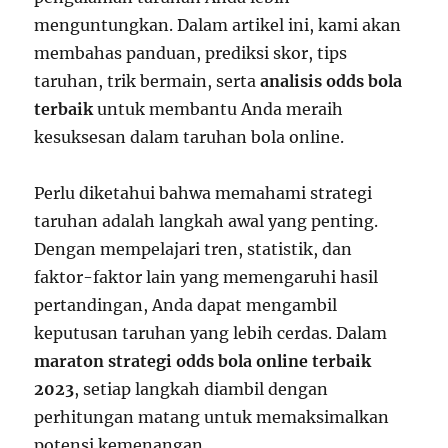
menguntungkan. Dalam artikel ini, kami akan
membahas panduan, prediksi skor, tips
taruhan, trik bermain, serta
analisis odds bola
terbaik
untuk membantu Anda meraih
kesuksesan dalam taruhan bola online.
Perlu diketahui bahwa memahami strategi
taruhan adalah langkah awal yang penting.
Dengan mempelajari tren, statistik, dan
faktor-faktor lain yang memengaruhi hasil
pertandingan, Anda dapat mengambil
keputusan taruhan yang lebih cerdas. Dalam
maraton strategi odds bola online terbaik
2023
, setiap langkah diambil dengan
perhitungan matang untuk memaksimalkan
potensi kemenangan.