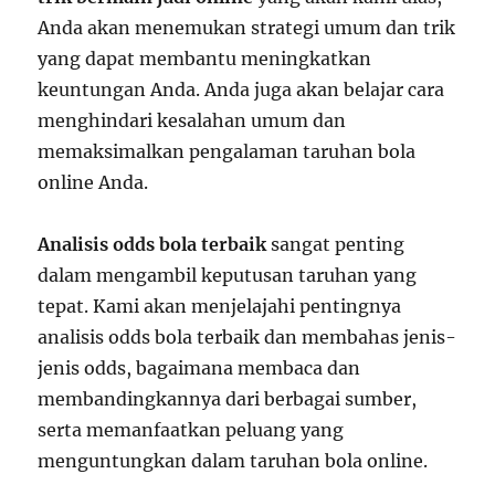
Anda akan menemukan strategi umum dan trik
yang dapat membantu meningkatkan
keuntungan Anda. Anda juga akan belajar cara
menghindari kesalahan umum dan
memaksimalkan pengalaman taruhan bola
online Anda.
Analisis odds bola terbaik
sangat penting
dalam mengambil keputusan taruhan yang
tepat. Kami akan menjelajahi pentingnya
analisis odds bola terbaik dan membahas jenis-
jenis odds, bagaimana membaca dan
membandingkannya dari berbagai sumber,
serta memanfaatkan peluang yang
menguntungkan dalam taruhan bola online.