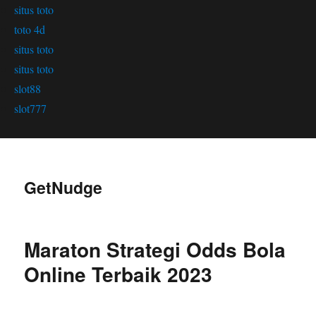
situs toto
toto 4d
situs toto
situs toto
slot88
slot777
GetNudge
Maraton Strategi Odds Bola
Online Terbaik 2023