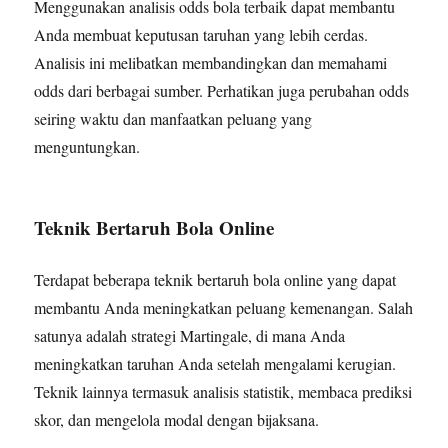
Menggunakan analisis odds bola terbaik dapat membantu
Anda membuat keputusan taruhan yang lebih cerdas.
Analisis ini melibatkan membandingkan dan memahami
odds dari berbagai sumber. Perhatikan juga perubahan odds
seiring waktu dan manfaatkan peluang yang
menguntungkan.
Teknik Bertaruh Bola Online
Terdapat beberapa teknik bertaruh bola online yang dapat
membantu Anda meningkatkan peluang kemenangan. Salah
satunya adalah strategi Martingale, di mana Anda
meningkatkan taruhan Anda setelah mengalami kerugian.
Teknik lainnya termasuk analisis statistik, membaca prediksi
skor, dan mengelola modal dengan bijaksana.