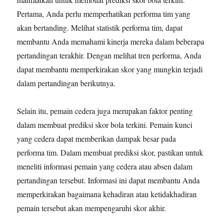
Pertama, Anda perlu memperhatikan performa tim yang
akan bertanding. Melihat statistik performa tim, dapat
membantu Anda memahami kinerja mereka dalam beberapa
pertandingan terakhir. Dengan melihat tren performa, Anda
dapat membantu memperkirakan skor yang mungkin terjadi
dalam pertandingan berikutnya.
Selain itu, pemain cedera juga merupakan faktor penting
dalam membuat prediksi skor bola terkini. Pemain kunci
yang cedera dapat memberikan dampak besar pada
performa tim. Dalam membuat prediksi skor, pastikan untuk
meneliti informasi pemain yang cedera atau absen dalam
pertandingan tersebut. Informasi ini dapat membantu Anda
memperkirakan bagaimana kehadiran atau ketidakhadiran
pemain tersebut akan mempengaruhi skor akhir.