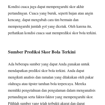
Kondisi cuaca juga dapat mempengaruhi skor akhir
pertandingan. Cuaca yang buruk, seperti hujan atau angin
kencang, dapat mengubah cara tim bermain dan
mempengaruhi jumlah gol yang dicetak. Oleh karena itu,
perhatikan kondisi cuaca saat memprediksi skor bola terkini.
Sumber Prediksi Skor Bola Terkini
Ada beberapa sumber yang dapat Anda gunakan untuk
mendapatkan prediksi skor bola terkini. Anda dapat
mengikuti analisis dan ramalan yang dilakukan oleh pakar
olahraga atau tipster taruhan bola terpercaya. Mereka
memiliki pengetahuan dan pengalaman dalam menganalisis
pertandingan serta faktor-faktor yang mempengaruhi skor.
Pilihlah sumber yang telah terbukti akurat dan dapat