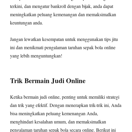
terkini, dan mengatur bankroll dengan bijak, anda dapat
meningkatkan peluang kemenangan dan memaksimalkan
keuntungan anda.
Jangan lewatkan kesempatan untuk menggunakan tips jitu
ini dan menikmati pengalaman taruhan sepak bola online
yang lebih menguntungkan!
Trik Bermain Judi Online
Ketika bermain judi online, penting untuk memiliki strategi
dan trik yang efektif. Dengan menerapkan trik-trik ini, Anda
bisa meningkatkan peluang kemenangan Anda,
menghindari kesalahan umum, dan memaksimalkan
pengalaman taruhan sepak bola secara online. Berikut ini