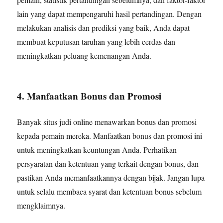
lain yang dapat mempengaruhi hasil pertandingan. Dengan
melakukan analisis dan prediksi yang baik, Anda dapat
membuat keputusan taruhan yang lebih cerdas dan
meningkatkan peluang kemenangan Anda.
4. Manfaatkan Bonus dan Promosi
Banyak situs judi online menawarkan bonus dan promosi
kepada pemain mereka. Manfaatkan bonus dan promosi ini
untuk meningkatkan keuntungan Anda. Perhatikan
persyaratan dan ketentuan yang terkait dengan bonus, dan
pastikan Anda memanfaatkannya dengan bijak. Jangan lupa
untuk selalu membaca syarat dan ketentuan bonus sebelum
mengklaimnya.