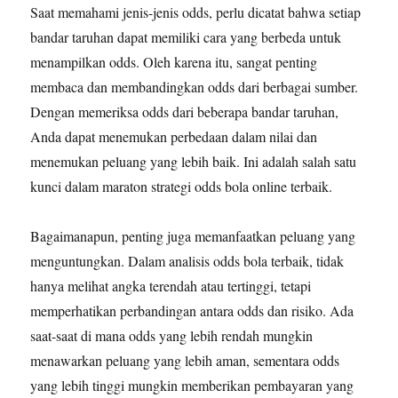
Saat memahami jenis-jenis odds, perlu dicatat bahwa setiap
bandar taruhan dapat memiliki cara yang berbeda untuk
menampilkan odds. Oleh karena itu, sangat penting
membaca dan membandingkan odds dari berbagai sumber.
Dengan memeriksa odds dari beberapa bandar taruhan,
Anda dapat menemukan perbedaan dalam nilai dan
menemukan peluang yang lebih baik. Ini adalah salah satu
kunci dalam maraton strategi odds bola online terbaik.
Bagaimanapun, penting juga memanfaatkan peluang yang
menguntungkan. Dalam analisis odds bola terbaik, tidak
hanya melihat angka terendah atau tertinggi, tetapi
memperhatikan perbandingan antara odds dan risiko. Ada
saat-saat di mana odds yang lebih rendah mungkin
menawarkan peluang yang lebih aman, sementara odds
yang lebih tinggi mungkin memberikan pembayaran yang