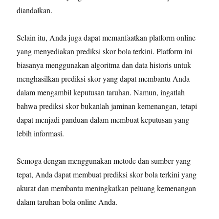
diandalkan.
Selain itu, Anda juga dapat memanfaatkan platform online
yang menyediakan prediksi skor bola terkini. Platform ini
biasanya menggunakan algoritma dan data historis untuk
menghasilkan prediksi skor yang dapat membantu Anda
dalam mengambil keputusan taruhan. Namun, ingatlah
bahwa prediksi skor bukanlah jaminan kemenangan, tetapi
dapat menjadi panduan dalam membuat keputusan yang
lebih informasi.
Semoga dengan menggunakan metode dan sumber yang
tepat, Anda dapat membuat prediksi skor bola terkini yang
akurat dan membantu meningkatkan peluang kemenangan
dalam taruhan bola online Anda.