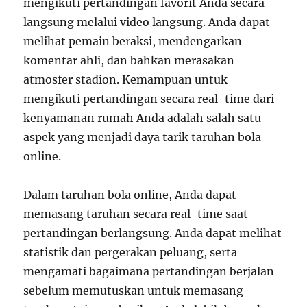
mengikuti pertandingan favorit Anda secara
langsung melalui video langsung. Anda dapat
melihat pemain beraksi, mendengarkan
komentar ahli, dan bahkan merasakan
atmosfer stadion. Kemampuan untuk
mengikuti pertandingan secara real-time dari
kenyamanan rumah Anda adalah salah satu
aspek yang menjadi daya tarik taruhan bola
online.
Dalam taruhan bola online, Anda dapat
memasang taruhan secara real-time saat
pertandingan berlangsung. Anda dapat melihat
statistik dan pergerakan peluang, serta
mengamati bagaimana pertandingan berjalan
sebelum memutuskan untuk memasang