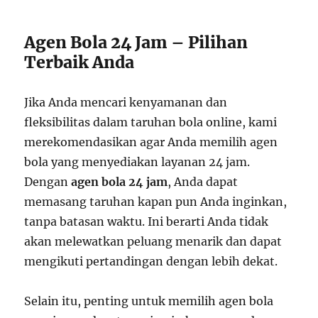
Agen Bola 24 Jam – Pilihan
Terbaik Anda
Jika Anda mencari kenyamanan dan
fleksibilitas dalam taruhan bola online, kami
merekomendasikan agar Anda memilih agen
bola yang menyediakan layanan 24 jam.
Dengan
agen bola 24 jam
, Anda dapat
memasang taruhan kapan pun Anda inginkan,
tanpa batasan waktu. Ini berarti Anda tidak
akan melewatkan peluang menarik dan dapat
mengikuti pertandingan dengan lebih dekat.
Selain itu, penting untuk memilih agen bola