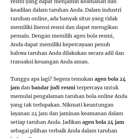
resmi yang dapat menjamin keamanan dan
keadilan dalam taruhan Anda. Dalam industri
taruhan online, ada banyak situs yang tidak
memiliki lisensi resmi dan dapat merugikan
pemain. Dengan memilih agen bola resmi,
Anda dapat memiliki kepercayaan penuh
bahwa taruhan Anda dilakukan secara adil dan
transaksi keuangan Anda aman.
Tunggu apa lagi? Segera temukan
agen bola 24
jam
dan
bandar judi resmi
terpercaya untuk
memulai pengalaman taruhan bola online Anda
yang tak terlupakan. Nikmati keuntungan
layanan 24 jam dan jaminan keamanan dalam
setiap taruhan Anda. Jadikan
agen bola 24 jam
sebagai pilihan terbaik Anda dalam taruhan