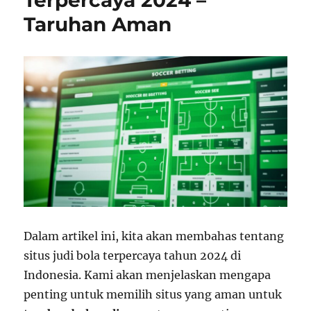
Terpercaya 2024 –
Taruhan Aman
Dalam artikel ini, kita akan membahas tentang
situs judi bola terpercaya tahun 2024 di
Indonesia. Kami akan menjelaskan mengapa
penting untuk memilih situs yang aman untuk