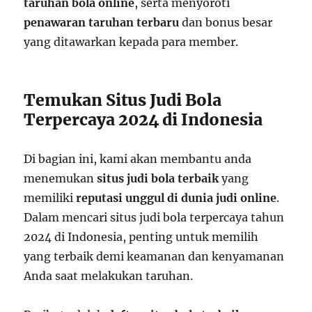
taruhan bola online
, serta menyoroti
penawaran taruhan terbaru
dan bonus besar
yang ditawarkan kepada para member.
Temukan Situs Judi Bola
Terpercaya 2024 di Indonesia
Di bagian ini, kami akan membantu anda
menemukan
situs judi bola terbaik
yang
memiliki
reputasi unggul di dunia judi online
.
Dalam mencari situs judi bola terpercaya tahun
2024 di Indonesia, penting untuk memilih
yang terbaik demi keamanan dan kenyamanan
Anda saat melakukan taruhan.