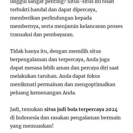
unggul sangat penting? Situs-situs ini telah
terbukti handal dan dapat dipercaya,
memberikan perlindungan kepada
membernya, serta menjamin kelancaran proses
transaksi dan pembayaran.
Tidak hanya itu, dengan memilih situs
berpengalaman dan terpercaya, Anda juga
dapat merasa lebih aman dan percaya diri saat
melakukan taruhan. Anda dapat fokus
menikmati permainan dan mengoptimalkan
peluang kemenangan Anda.
Jadi, temukan
situs judi bola terpercaya 2024
di Indonesia dan rasakan pengalaman bermain
yang memuaskan!