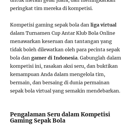
peringkat tim mereka di kompetisi.
Kompetisi gaming sepak bola dan
liga virtual
dalam Turnamen Cup Antar Klub Bola Online
menawarkan keseruan dan tantangan yang
tidak boleh dilewatkan oleh para pecinta sepak
bola dan
gamer di Indonesia
. Gabunglah dalam
kompetisi ini, rasakan aksi seru, dan buktikan
kemampuan Anda dalam mengelola tim,
bermain, dan bersaing di dunia permainan
sepak bola virtual yang semakin mendebarkan.
Pengalaman Seru dalam Kompetisi
Gaming Sepak Bola