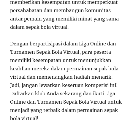
memberikan kesempatan untuk memperkuat
persahabatan dan membangun komunitas
antar pemain yang memiliki minat yang sama
dalam sepak bola virtual.
Dengan berpartisipasi dalam Liga Online dan
Turnamen Sepak Bola Virtual, para peserta
memiliki kesempatan untuk menunjukkan
keahlian mereka dalam permainan sepak bola
virtual dan memenangkan hadiah menarik.
Jadi, jangan lewatkan keseruan kompetisi ini!
Daftarkan klub Anda sekarang dan ikuti Liga
Online dan Turnamen Sepak Bola Virtual untuk
menjadi yang terbaik dalam permainan sepak
bola virtual!