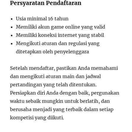
Persyaratan Pendaftaran
Usia minimal 16 tahun
Memiliki akun game online yang valid
Memiliki koneksi internet yang stabil
Mengikuti aturan dan regulasi yang
ditetapkan oleh penyelenggara
Setelah mendaftar, pastikan Anda memahami
dan mengikuti aturan main dan jadwal
pertandingan yang telah ditentukan.
Persiapkan diri Anda dengan baik, pergunakan
waktu sebaik mungkin untuk berlatih, dan
berusaha menjadi yang terbaik dalam setiap
kompetisi yang diikuti.