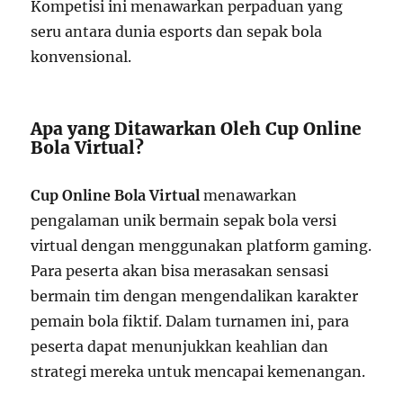
Kompetisi ini menawarkan perpaduan yang
seru antara dunia esports dan sepak bola
konvensional.
Apa yang Ditawarkan Oleh Cup Online
Bola Virtual?
Cup Online Bola Virtual
menawarkan
pengalaman unik bermain sepak bola versi
virtual dengan menggunakan platform gaming.
Para peserta akan bisa merasakan sensasi
bermain tim dengan mengendalikan karakter
pemain bola fiktif. Dalam turnamen ini, para
peserta dapat menunjukkan keahlian dan
strategi mereka untuk mencapai kemenangan.