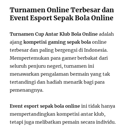
Turnamen Online Terbesar dan
Event Esport Sepak Bola Online
Turnamen Cup Antar Klub Bola Online
adalah
ajang
kompetisi gaming sepak bola
online
terbesar dan paling bergengsi di Indonesia.
Mempertemukan para gamer berbakat dari
seluruh penjuru negeri, turnamen ini
menawarkan pengalaman bermain yang tak
tertandingi dan hadiah menarik bagi para
pemenangnya.
Event esport sepak bola online
ini tidak hanya
mempertandingkan kompetisi antar klub,
tetapi juga melibatkan pemain secara individu.