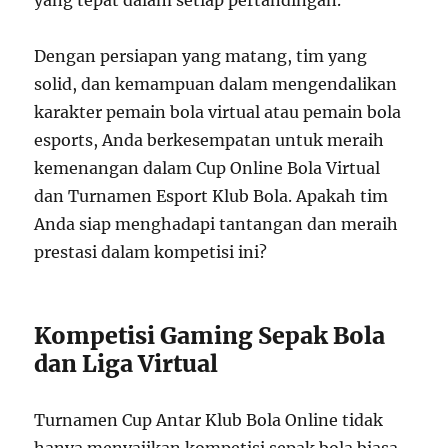
Dengan persiapan yang matang, tim yang
solid, dan kemampuan dalam mengendalikan
karakter pemain bola virtual atau pemain bola
esports, Anda berkesempatan untuk meraih
kemenangan dalam Cup Online Bola Virtual
dan Turnamen Esport Klub Bola. Apakah tim
Anda siap menghadapi tantangan dan meraih
prestasi dalam kompetisi ini?
Kompetisi Gaming Sepak Bola
dan Liga Virtual
Turnamen Cup Antar Klub Bola Online tidak
hanya menyajikan kompetisi sepak bola biasa,