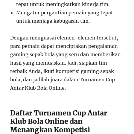
tepat untuk meningkatkan kinerja tim.
Mengatur pergantian pemain yang tepat
untuk menjaga kebugaran tim.
Dengan menguasai elemen-elemen tersebut,
para pemain dapat menciptakan pengalaman
gaming sepak bola yang seru dan memberikan
hasil yang memuaskan. Jadi, siapkan tim
terbaik Anda, ikuti kompetisi gaming sepak
bola, dan jadilah juara dalam Turnamen Cup
Antar Klub Bola Online.
Daftar Turnamen Cup Antar
Klub Bola Online dan
Menangkan Kompetisi