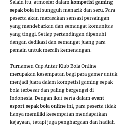
Selain itu, atmosfer dalam
kompetisi gaming
sepak bola
ini sungguh menarik dan seru. Para
peserta akan merasakan sensasi persaingan
yang mendebarkan dan semangat komunitas
yang tinggi. Setiap pertandingan dipenuhi
dengan dedikasi dan semangat juang para
pemain untuk meraih kemenangan.
Turnamen Cup Antar Klub Bola Online
merupakan kesempatan bagi para gamer untuk
menjadi juara dalam kompetisi gaming sepak
bola terbesar dan paling bergengsi di
Indonesia. Dengan ikut serta dalam
event
esport sepak bola online
ini, para peserta tidak
hanya memiliki kesempatan mendapatkan
kejayaan, tetapi juga penghargaan dan hadiah