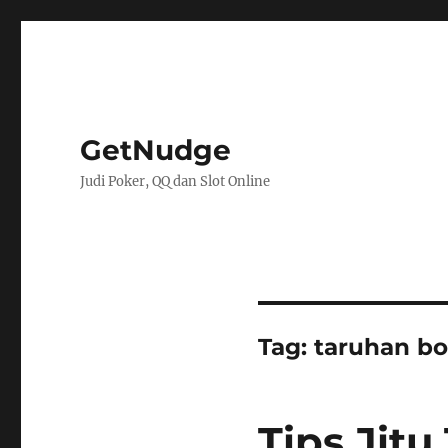
GetNudge
Judi Poker, QQ dan Slot Online
Tag:
taruhan bol
Tips Jit