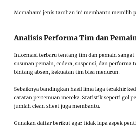
Memahami jenis taruhan ini membantu memilih pe
Analisis Performa Tim dan Pemai
Informasi terbaru tentang tim dan pemain sangat 
susunan pemain, cedera, suspensi, dan performa t
bintang absen, kekuatan tim bisa menurun.
Sebaiknya bandingkan hasil lima laga terakhir ked
catatan pertemuan mereka. Statistik seperti gol p
jumlah clean sheet juga membantu.
Gunakan daftar berikut agar tidak lupa aspek pent