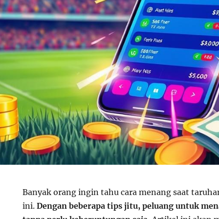
Banyak orang ingin tahu cara menang saat taruh
ini.
Dengan beberapa tips jitu, peluang untuk me