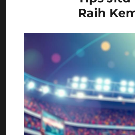
Raih Ke