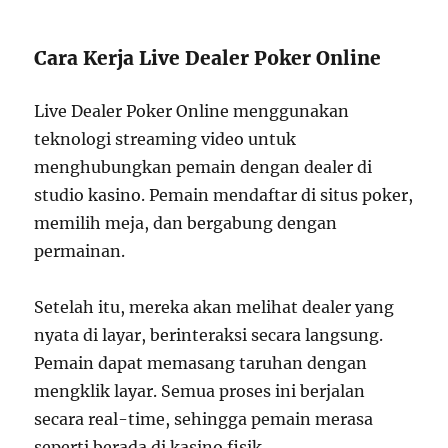
Cara Kerja Live Dealer Poker Online
Live Dealer Poker Online menggunakan
teknologi streaming video untuk
menghubungkan pemain dengan dealer di
studio kasino. Pemain mendaftar di situs poker,
memilih meja, dan bergabung dengan
permainan.
Setelah itu, mereka akan melihat dealer yang
nyata di layar, berinteraksi secara langsung.
Pemain dapat memasang taruhan dengan
mengklik layar. Semua proses ini berjalan
secara real-time, sehingga pemain merasa
seperti berada di kasino fisik.