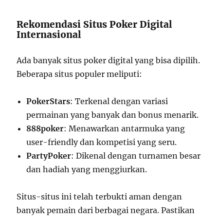
Rekomendasi Situs Poker Digital
Internasional
Ada banyak situs poker digital yang bisa dipilih.
Beberapa situs populer meliputi:
PokerStars
: Terkenal dengan variasi
permainan yang banyak dan bonus menarik.
888poker
: Menawarkan antarmuka yang
user-friendly dan kompetisi yang seru.
PartyPoker
: Dikenal dengan turnamen besar
dan hadiah yang menggiurkan.
Situs-situs ini telah terbukti aman dengan
banyak pemain dari berbagai negara. Pastikan