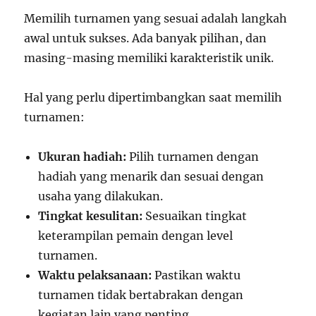
Memilih turnamen yang sesuai adalah langkah
awal untuk sukses. Ada banyak pilihan, dan
masing-masing memiliki karakteristik unik.
Hal yang perlu dipertimbangkan saat memilih
turnamen:
Ukuran hadiah:
Pilih turnamen dengan
hadiah yang menarik dan sesuai dengan
usaha yang dilakukan.
Tingkat kesulitan:
Sesuaikan tingkat
keterampilan pemain dengan level
turnamen.
Waktu pelaksanaan:
Pastikan waktu
turnamen tidak bertabrakan dengan
kegiatan lain yang penting.