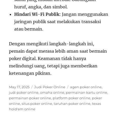
huruf, angka, dan simbol.
Hindari Wi-Fi Publik
: Jangan menggunakan
jaringan publik saat melakukan transaksi
atau bermain.
Dengan mengikuti langkah-langkah ini,
pemain dapat merasa lebih aman saat bermain
poker digital. Keamanan tidak hanya
melindungi uang, tetapi juga memberikan
ketenangan pikiran.
P
C
T
May 17, 2025
Judi Poker Online
agen poker online
,
o
a
a
judi poker online
,
omaha online
,
permainan kartu online
,
s
t
g
permainan poker online
,
platform poker online
,
poker
t
e
s
online
,
situs poker online
,
taruhan poker online
,
texas
e
g
hold'em online
d
o