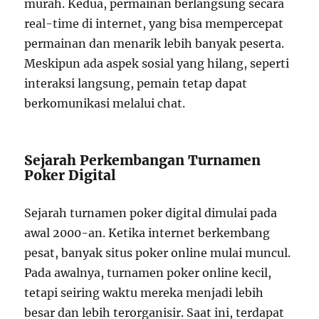
murah. Kedua, permainan berlangsung secara
real-time di internet, yang bisa mempercepat
permainan dan menarik lebih banyak peserta.
Meskipun ada aspek sosial yang hilang, seperti
interaksi langsung, pemain tetap dapat
berkomunikasi melalui chat.
Sejarah Perkembangan Turnamen
Poker Digital
Sejarah turnamen poker digital dimulai pada
awal 2000-an. Ketika internet berkembang
pesat, banyak situs poker online mulai muncul.
Pada awalnya, turnamen poker online kecil,
tetapi seiring waktu mereka menjadi lebih
besar dan lebih terorganisir. Saat ini, terdapat