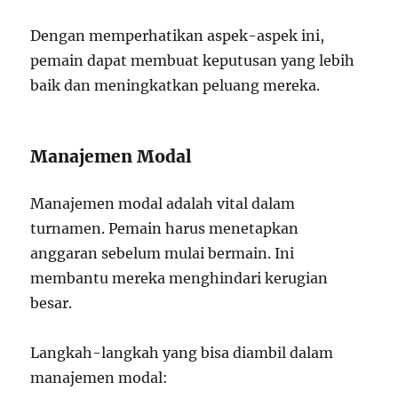
Dengan memperhatikan aspek-aspek ini,
pemain dapat membuat keputusan yang lebih
baik dan meningkatkan peluang mereka.
Manajemen Modal
Manajemen modal adalah vital dalam
turnamen. Pemain harus menetapkan
anggaran sebelum mulai bermain. Ini
membantu mereka menghindari kerugian
besar.
Langkah-langkah yang bisa diambil dalam
manajemen modal: