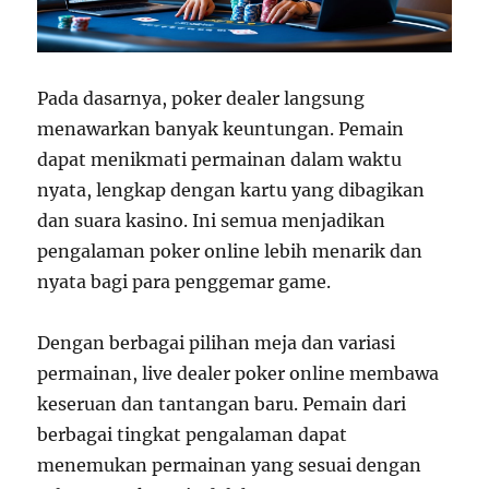
Pada dasarnya, poker dealer langsung
menawarkan banyak keuntungan. Pemain
dapat menikmati permainan dalam waktu
nyata, lengkap dengan kartu yang dibagikan
dan suara kasino. Ini semua menjadikan
pengalaman poker online lebih menarik dan
nyata bagi para penggemar game.
Dengan berbagai pilihan meja dan variasi
permainan, live dealer poker online membawa
keseruan dan tantangan baru. Pemain dari
berbagai tingkat pengalaman dapat
menemukan permainan yang sesuai dengan