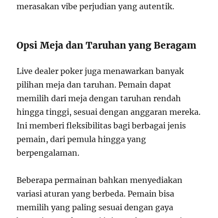
merasakan vibe perjudian yang autentik.
Opsi Meja dan Taruhan yang Beragam
Live dealer poker juga menawarkan banyak
pilihan meja dan taruhan. Pemain dapat
memilih dari meja dengan taruhan rendah
hingga tinggi, sesuai dengan anggaran mereka.
Ini memberi fleksibilitas bagi berbagai jenis
pemain, dari pemula hingga yang
berpengalaman.
Beberapa permainan bahkan menyediakan
variasi aturan yang berbeda. Pemain bisa
memilih yang paling sesuai dengan gaya