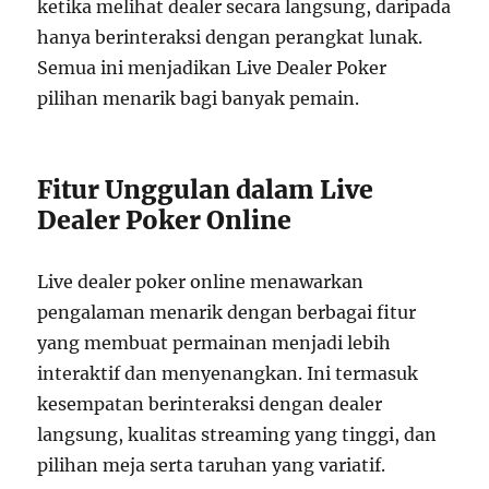
ketika melihat dealer secara langsung, daripada
hanya berinteraksi dengan perangkat lunak.
Semua ini menjadikan Live Dealer Poker
pilihan menarik bagi banyak pemain.
Fitur Unggulan dalam Live
Dealer Poker Online
Live dealer poker online menawarkan
pengalaman menarik dengan berbagai fitur
yang membuat permainan menjadi lebih
interaktif dan menyenangkan. Ini termasuk
kesempatan berinteraksi dengan dealer
langsung, kualitas streaming yang tinggi, dan
pilihan meja serta taruhan yang variatif.