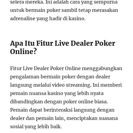
selera mereka. Ini adalah cara yang sempurna
untuk bermain poker sambil tetap merasakan
adrenaline yang hadir di kasino.
Apa Itu Fitur Live Dealer Poker
Online?
Fitur Live Dealer Poker Online menggabungkan
pengalaman bermain poker dengan dealer
langsung melalui video streaming. Ini memberi
pemain nuansa kasino yang lebih nyata
dibandingkan dengan poker online biasa.
Pemain dapat berinteraksi langsung dengan
dealer dan pemain lain, menciptakan suasana
sosial yang lebih baik.