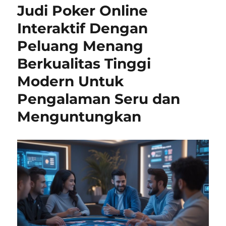
Judi Poker Online
Interaktif Dengan
Peluang Menang
Berkualitas Tinggi
Modern Untuk
Pengalaman Seru dan
Menguntungkan