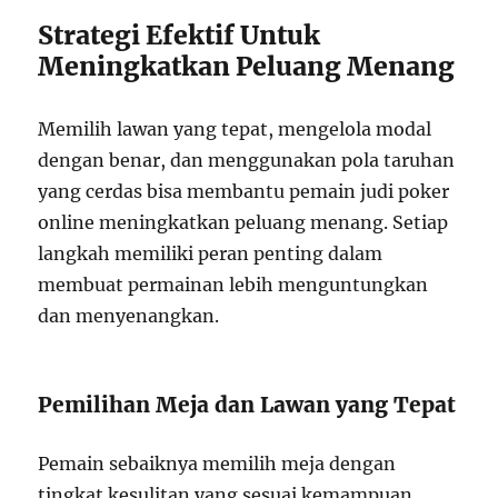
Strategi Efektif Untuk
Meningkatkan Peluang Menang
Memilih lawan yang tepat, mengelola modal
dengan benar, dan menggunakan pola taruhan
yang cerdas bisa membantu pemain judi poker
online meningkatkan peluang menang. Setiap
langkah memiliki peran penting dalam
membuat permainan lebih menguntungkan
dan menyenangkan.
Pemilihan Meja dan Lawan yang Tepat
Pemain sebaiknya memilih meja dengan
tingkat kesulitan yang sesuai kemampuan