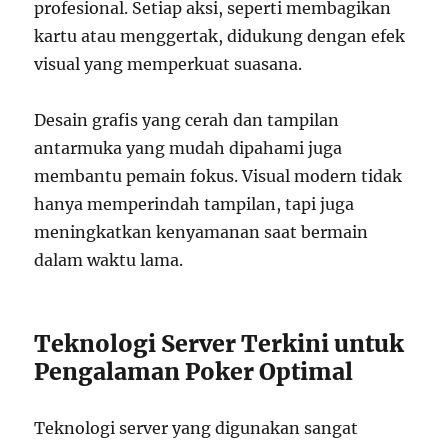
profesional. Setiap aksi, seperti membagikan
kartu atau menggertak, didukung dengan efek
visual yang memperkuat suasana.
Desain grafis yang cerah dan tampilan
antarmuka yang mudah dipahami juga
membantu pemain fokus. Visual modern tidak
hanya memperindah tampilan, tapi juga
meningkatkan kenyamanan saat bermain
dalam waktu lama.
Teknologi Server Terkini untuk
Pengalaman Poker Optimal
Teknologi server yang digunakan sangat