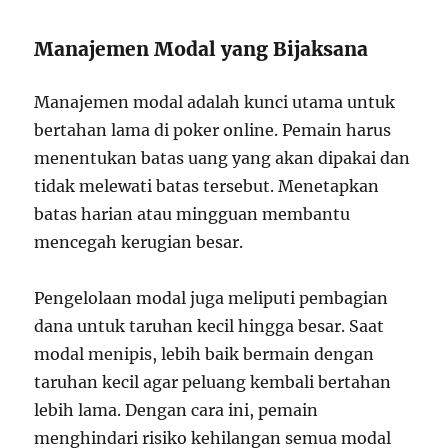
Manajemen Modal yang Bijaksana
Manajemen modal adalah kunci utama untuk
bertahan lama di poker online. Pemain harus
menentukan batas uang yang akan dipakai dan
tidak melewati batas tersebut. Menetapkan
batas harian atau mingguan membantu
mencegah kerugian besar.
Pengelolaan modal juga meliputi pembagian
dana untuk taruhan kecil hingga besar. Saat
modal menipis, lebih baik bermain dengan
taruhan kecil agar peluang kembali bertahan
lebih lama. Dengan cara ini, pemain
menghindari risiko kehilangan semua modal