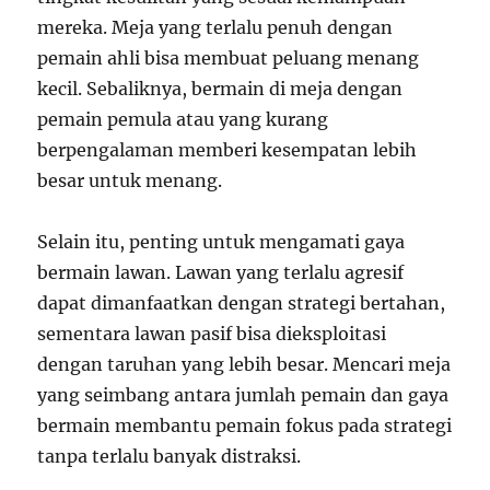
mereka. Meja yang terlalu penuh dengan
pemain ahli bisa membuat peluang menang
kecil. Sebaliknya, bermain di meja dengan
pemain pemula atau yang kurang
berpengalaman memberi kesempatan lebih
besar untuk menang.
Selain itu, penting untuk mengamati gaya
bermain lawan. Lawan yang terlalu agresif
dapat dimanfaatkan dengan strategi bertahan,
sementara lawan pasif bisa dieksploitasi
dengan taruhan yang lebih besar. Mencari meja
yang seimbang antara jumlah pemain dan gaya
bermain membantu pemain fokus pada strategi
tanpa terlalu banyak distraksi.