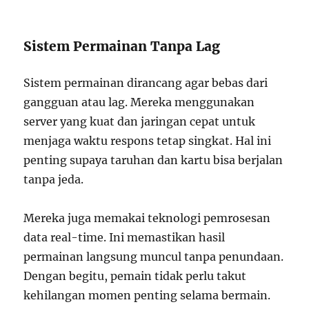
Sistem Permainan Tanpa Lag
Sistem permainan dirancang agar bebas dari
gangguan atau lag. Mereka menggunakan
server yang kuat dan jaringan cepat untuk
menjaga waktu respons tetap singkat. Hal ini
penting supaya taruhan dan kartu bisa berjalan
tanpa jeda.
Mereka juga memakai teknologi pemrosesan
data real-time. Ini memastikan hasil
permainan langsung muncul tanpa penundaan.
Dengan begitu, pemain tidak perlu takut
kehilangan momen penting selama bermain.