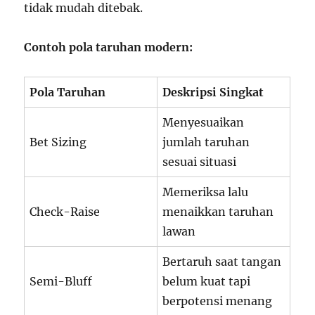
tidak mudah ditebak.
Contoh pola taruhan modern:
Pola Taruhan
Deskripsi Singkat
Menyesuaikan
Bet Sizing
jumlah taruhan
sesuai situasi
Memeriksa lalu
Check-Raise
menaikkan taruhan
lawan
Bertaruh saat tangan
Semi-Bluff
belum kuat tapi
berpotensi menang