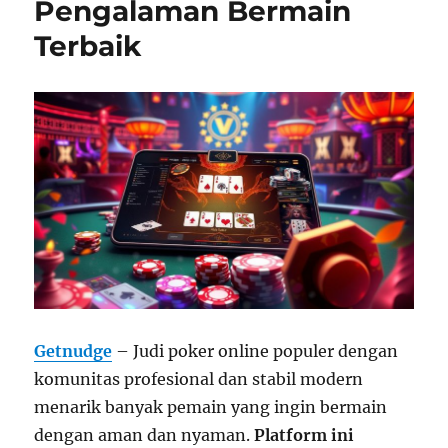
Pengalaman Bermain
Terbaik
Getnudge
– Judi poker online populer dengan
komunitas profesional dan stabil modern
menarik banyak pemain yang ingin bermain
dengan aman dan nyaman.
Platform ini