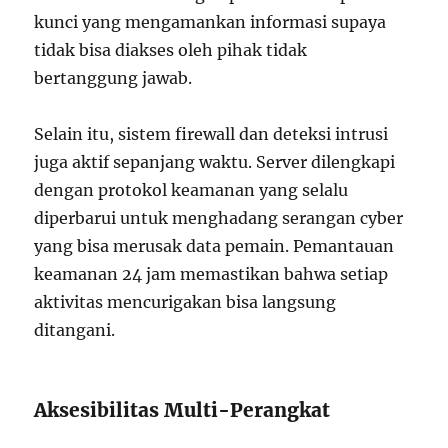
kunci yang mengamankan informasi supaya
tidak bisa diakses oleh pihak tidak
bertanggung jawab.
Selain itu, sistem firewall dan deteksi intrusi
juga aktif sepanjang waktu. Server dilengkapi
dengan protokol keamanan yang selalu
diperbarui untuk menghadang serangan cyber
yang bisa merusak data pemain. Pemantauan
keamanan 24 jam memastikan bahwa setiap
aktivitas mencurigakan bisa langsung
ditangani.
Aksesibilitas Multi-Perangkat