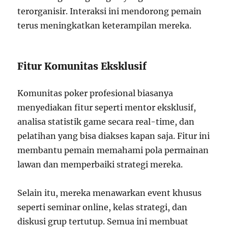
terorganisir. Interaksi ini mendorong pemain
terus meningkatkan keterampilan mereka.
Fitur Komunitas Eksklusif
Komunitas poker profesional biasanya
menyediakan fitur seperti mentor eksklusif,
analisa statistik game secara real-time, dan
pelatihan yang bisa diakses kapan saja. Fitur ini
membantu pemain memahami pola permainan
lawan dan memperbaiki strategi mereka.
Selain itu, mereka menawarkan event khusus
seperti seminar online, kelas strategi, dan
diskusi grup tertutup. Semua ini membuat