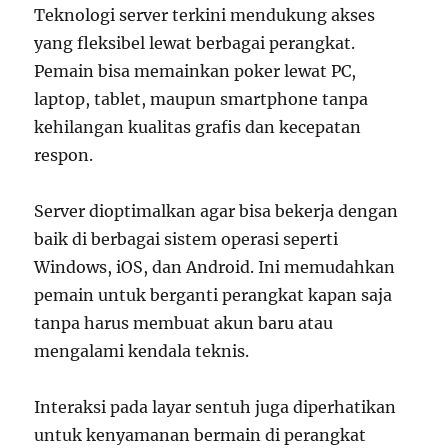
Teknologi server terkini mendukung akses
yang fleksibel lewat berbagai perangkat.
Pemain bisa memainkan poker lewat PC,
laptop, tablet, maupun smartphone tanpa
kehilangan kualitas grafis dan kecepatan
respon.
Server dioptimalkan agar bisa bekerja dengan
baik di berbagai sistem operasi seperti
Windows, iOS, dan Android. Ini memudahkan
pemain untuk berganti perangkat kapan saja
tanpa harus membuat akun baru atau
mengalami kendala teknis.
Interaksi pada layar sentuh juga diperhatikan
untuk kenyamanan bermain di perangkat