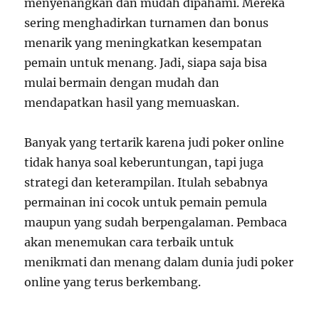
menyenangkan dan mudah dipahami. Mereka
sering menghadirkan turnamen dan bonus
menarik yang meningkatkan kesempatan
pemain untuk menang. Jadi, siapa saja bisa
mulai bermain dengan mudah dan
mendapatkan hasil yang memuaskan.
Banyak yang tertarik karena judi poker online
tidak hanya soal keberuntungan, tapi juga
strategi dan keterampilan. Itulah sebabnya
permainan ini cocok untuk pemain pemula
maupun yang sudah berpengalaman. Pembaca
akan menemukan cara terbaik untuk
menikmati dan menang dalam dunia judi poker
online yang terus berkembang.