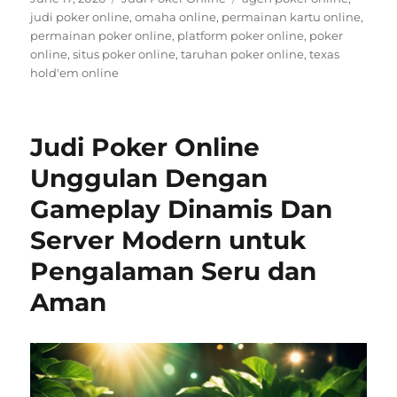
o
a
a
judi poker online
,
omaha online
,
permainan kartu online
,
s
t
g
permainan poker online
,
platform poker online
,
poker
t
e
s
online
,
situs poker online
,
taruhan poker online
,
texas
e
g
hold'em online
d
o
o
r
n
i
Judi Poker Online
e
s
Unggulan Dengan
Gameplay Dinamis Dan
Server Modern untuk
Pengalaman Seru dan
Aman