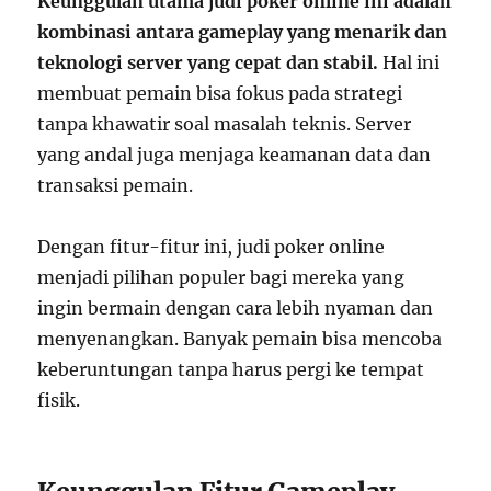
Keunggulan utama judi poker online ini adalah
kombinasi antara gameplay yang menarik dan
teknologi server yang cepat dan stabil.
Hal ini
membuat pemain bisa fokus pada strategi
tanpa khawatir soal masalah teknis. Server
yang andal juga menjaga keamanan data dan
transaksi pemain.
Dengan fitur-fitur ini, judi poker online
menjadi pilihan populer bagi mereka yang
ingin bermain dengan cara lebih nyaman dan
menyenangkan. Banyak pemain bisa mencoba
keberuntungan tanpa harus pergi ke tempat
fisik.