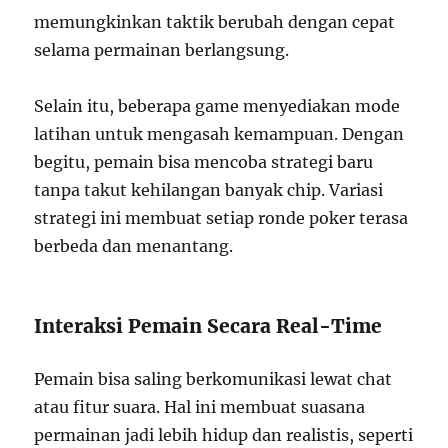
memungkinkan taktik berubah dengan cepat
selama permainan berlangsung.
Selain itu, beberapa game menyediakan mode
latihan untuk mengasah kemampuan. Dengan
begitu, pemain bisa mencoba strategi baru
tanpa takut kehilangan banyak chip. Variasi
strategi ini membuat setiap ronde poker terasa
berbeda dan menantang.
Interaksi Pemain Secara Real-Time
Pemain bisa saling berkomunikasi lewat chat
atau fitur suara. Hal ini membuat suasana
permainan jadi lebih hidup dan realistis, seperti