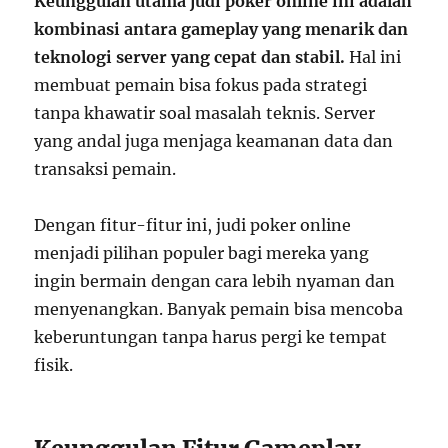
Keunggulan utama judi poker online ini adalah
kombinasi antara gameplay yang menarik dan
teknologi server yang cepat dan stabil.
Hal ini
membuat pemain bisa fokus pada strategi
tanpa khawatir soal masalah teknis. Server
yang andal juga menjaga keamanan data dan
transaksi pemain.
Dengan fitur-fitur ini, judi poker online
menjadi pilihan populer bagi mereka yang
ingin bermain dengan cara lebih nyaman dan
menyenangkan. Banyak pemain bisa mencoba
keberuntungan tanpa harus pergi ke tempat
fisik.