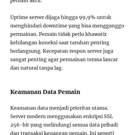
pemain aktif.
Uptime server dijaga hingga 99,9% untuk
menghindari downtime yang bisa mengganggu
permainan. Pemain tidak perlu khawatir
kehilangan koneksi saat taruhan penting
berlangsung. Kecepatan respon server juga
sangat penting agar permainan terasa lancar
dan natural tanpa lag.
Keamanan Data Pemain
Keamanan data menjadi prioritas utama.
Server modern menggunakan enkripsi SSL
256-bit yang melindungi semua data pribadi
dan transaksi keuangan pemain. Ini seperti