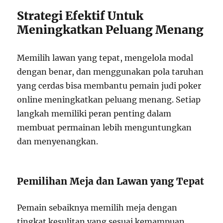
Strategi Efektif Untuk
Meningkatkan Peluang Menang
Memilih lawan yang tepat, mengelola modal
dengan benar, dan menggunakan pola taruhan
yang cerdas bisa membantu pemain judi poker
online meningkatkan peluang menang. Setiap
langkah memiliki peran penting dalam
membuat permainan lebih menguntungkan
dan menyenangkan.
Pemilihan Meja dan Lawan yang Tepat
Pemain sebaiknya memilih meja dengan
tingkat kesulitan yang sesuai kemampuan