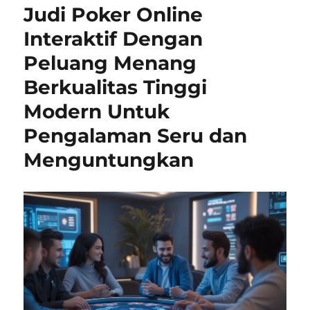
Judi Poker Online
Interaktif Dengan
Peluang Menang
Berkualitas Tinggi
Modern Untuk
Pengalaman Seru dan
Menguntungkan