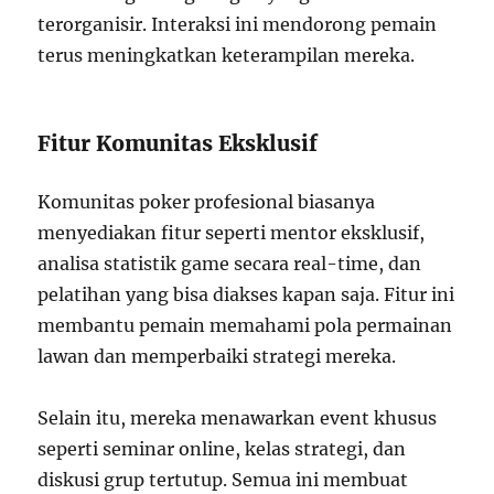
terorganisir. Interaksi ini mendorong pemain
terus meningkatkan keterampilan mereka.
Fitur Komunitas Eksklusif
Komunitas poker profesional biasanya
menyediakan fitur seperti mentor eksklusif,
analisa statistik game secara real-time, dan
pelatihan yang bisa diakses kapan saja. Fitur ini
membantu pemain memahami pola permainan
lawan dan memperbaiki strategi mereka.
Selain itu, mereka menawarkan event khusus
seperti seminar online, kelas strategi, dan
diskusi grup tertutup. Semua ini membuat