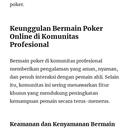
poker.
Keunggulan Bermain Poker
Online di Komunitas
Profesional
Bermain poker di komunitas profesional
memberikan pengalaman yang aman, nyaman,
dan penuh interaksi dengan pemain ahli. Selain
itu, komunitas ini sering menawarkan fitur
khusus yang mendukung peningkatan
kemampuan pemain secara terus-menerus.
Keamanan dan Kenyamanan Bermain