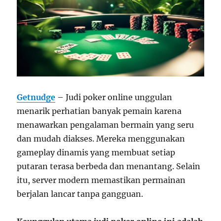
Getnudge
– Judi poker online unggulan
menarik perhatian banyak pemain karena
menawarkan pengalaman bermain yang seru
dan mudah diakses. Mereka menggunakan
gameplay dinamis yang membuat setiap
putaran terasa berbeda dan menantang. Selain
itu, server modern memastikan permainan
berjalan lancar tanpa gangguan.