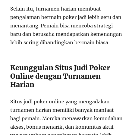
Selain itu, turnamen harian membuat
pengalaman bermain poker jadi lebih seru dan
menantang. Pemain bisa mencoba strategi
baru dan berusaha mendapatkan kemenangan
lebih sering dibandingkan bermain biasa.
Keunggulan Situs Judi Poker
Online dengan Turnamen
Harian
Situs judi poker online yang mengadakan
turnamen harian memiliki banyak manfaat
bagi pemain. Mereka menawarkan kemudahan
akses, bonus menarik, dan komunitas aktif