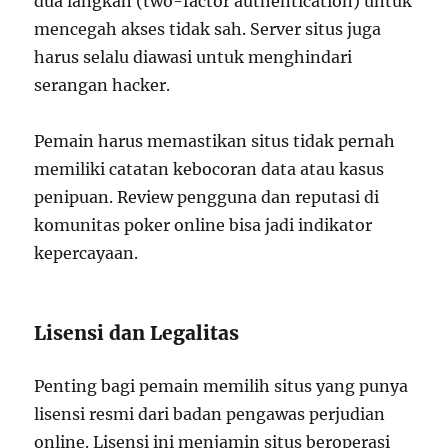
dua langkah (two-factor authentication) untuk
mencegah akses tidak sah. Server situs juga
harus selalu diawasi untuk menghindari
serangan hacker.
Pemain harus memastikan situs tidak pernah
memiliki catatan kebocoran data atau kasus
penipuan. Review pengguna dan reputasi di
komunitas poker online bisa jadi indikator
kepercayaan.
Lisensi dan Legalitas
Penting bagi pemain memilih situs yang punya
lisensi resmi dari badan pengawas perjudian
online. Lisensi ini menjamin situs beroperasi