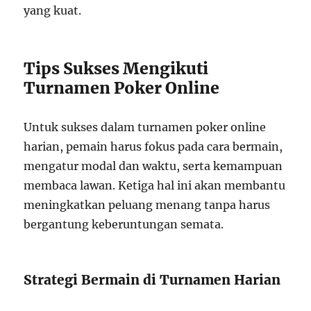
yang kuat.
Tips Sukses Mengikuti
Turnamen Poker Online
Untuk sukses dalam turnamen poker online
harian, pemain harus fokus pada cara bermain,
mengatur modal dan waktu, serta kemampuan
membaca lawan. Ketiga hal ini akan membantu
meningkatkan peluang menang tanpa harus
bergantung keberuntungan semata.
Strategi Bermain di Turnamen Harian