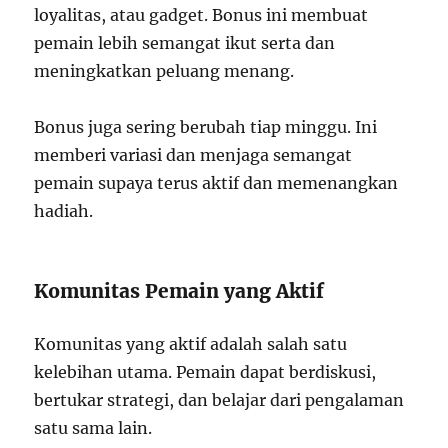
loyalitas, atau gadget. Bonus ini membuat
pemain lebih semangat ikut serta dan
meningkatkan peluang menang.
Bonus juga sering berubah tiap minggu. Ini
memberi variasi dan menjaga semangat
pemain supaya terus aktif dan memenangkan
hadiah.
Komunitas Pemain yang Aktif
Komunitas yang aktif adalah salah satu
kelebihan utama. Pemain dapat berdiskusi,
bertukar strategi, dan belajar dari pengalaman
satu sama lain.