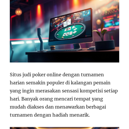
Situs judi poker online dengan turnamen
harian semakin populer di kalangan pemain
yang ingin merasakan sensasi kompetisi setiap
hari. Banyak orang mencari tempat yang
mudah diakses dan menawarkan berbagai
turnamen dengan hadiah menarik.