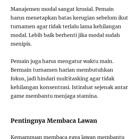
Manajemen modal sangat krusial. Pemain
harus menetapkan batas kerugian sebelum ikut
turnamen agar tidak terlalu lama kehilangan
modal. Lebih baik berhenti jika modal sudah
menipis.
Pemain juga harus mengatur waktu main.
Bermain turnamen harian membutuhkan
fokus, jadi hindari multitasking agar tidak
kehilangan konsentrasi. Istirahat sejenak antar
game membantu menjaga stamina.
Pentingnya Membaca Lawan
Kemampuan membaca gaya lawan membantu