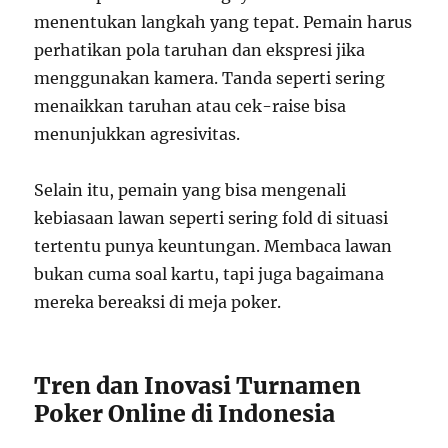
menentukan langkah yang tepat. Pemain harus
perhatikan pola taruhan dan ekspresi jika
menggunakan kamera. Tanda seperti sering
menaikkan taruhan atau cek-raise bisa
menunjukkan agresivitas.
Selain itu, pemain yang bisa mengenali
kebiasaan lawan seperti sering fold di situasi
tertentu punya keuntungan. Membaca lawan
bukan cuma soal kartu, tapi juga bagaimana
mereka bereaksi di meja poker.
Tren dan Inovasi Turnamen
Poker Online di Indonesia