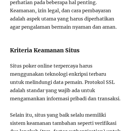
perhatian pada beberapa hal penting.
Keamanan, izin legal, dan cara pembayaran
adalah aspek utama yang harus diperhatikan
agar pengalaman bermain nyaman dan aman.
Kriteria Keamanan Situs
Situs poker online terpercaya harus
menggunakan teknologi enkripsi terbaru
untuk melindungi data pemain. Protokol SSL
adalah standar yang wajib ada untuk
mengamankan informasi pribadi dan transaksi.
Selain itu, situs yang baik selalu memiliki
sistem keamanan tambahan seperti verifikasi