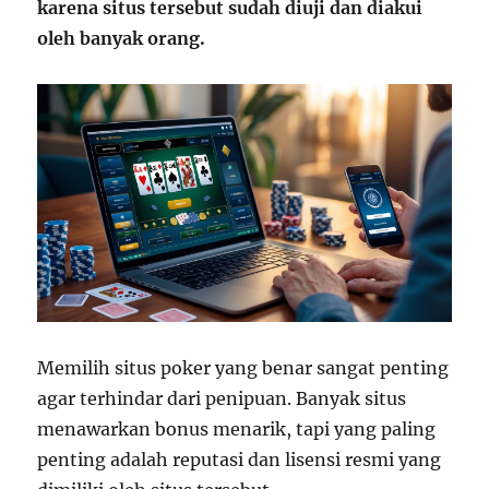
karena situs tersebut sudah diuji dan diakui
oleh banyak orang.
Memilih situs poker yang benar sangat penting
agar terhindar dari penipuan. Banyak situs
menawarkan bonus menarik, tapi yang paling
penting adalah reputasi dan lisensi resmi yang