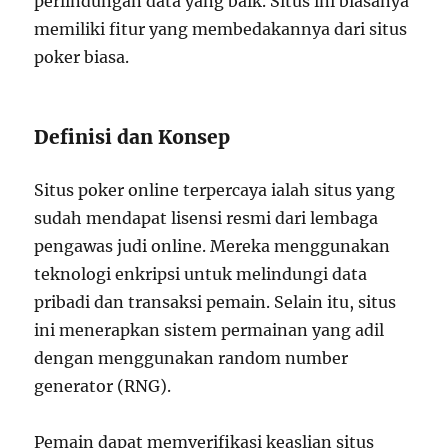
perlindungan data yang baik. Situs ini biasanya
memiliki fitur yang membedakannya dari situs
poker biasa.
Definisi dan Konsep
Situs poker online terpercaya ialah situs yang
sudah mendapat lisensi resmi dari lembaga
pengawas judi online. Mereka menggunakan
teknologi enkripsi untuk melindungi data
pribadi dan transaksi pemain. Selain itu, situs
ini menerapkan sistem permainan yang adil
dengan menggunakan random number
generator (RNG).
Pemain dapat memverifikasi keaslian situs