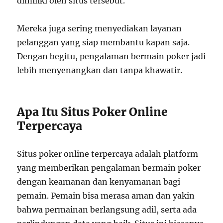
dimiliki oleh situs tersebut.
Mereka juga sering menyediakan layanan
pelanggan yang siap membantu kapan saja.
Dengan begitu, pengalaman bermain poker jadi
lebih menyenangkan dan tanpa khawatir.
Apa Itu Situs Poker Online
Terpercaya
Situs poker online terpercaya adalah platform
yang memberikan pengalaman bermain poker
dengan keamanan dan kenyamanan bagi
pemain. Pemain bisa merasa aman dan yakin
bahwa permainan berlangsung adil, serta ada