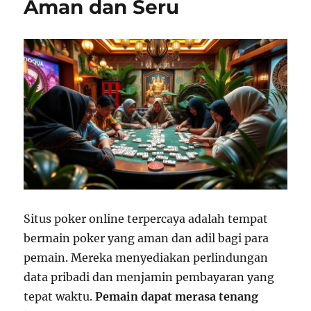
Aman dan Seru
Situs poker online terpercaya adalah tempat
bermain poker yang aman dan adil bagi para
pemain. Mereka menyediakan perlindungan
data pribadi dan menjamin pembayaran yang
tepat waktu.
Pemain dapat merasa tenang