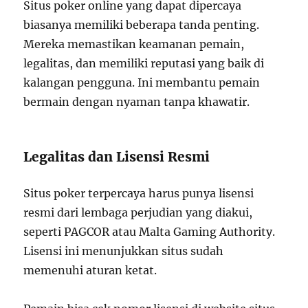
Situs poker online yang dapat dipercaya
biasanya memiliki beberapa tanda penting.
Mereka memastikan keamanan pemain,
legalitas, dan memiliki reputasi yang baik di
kalangan pengguna. Ini membantu pemain
bermain dengan nyaman tanpa khawatir.
Legalitas dan Lisensi Resmi
Situs poker terpercaya harus punya lisensi
resmi dari lembaga perjudian yang diakui,
seperti PAGCOR atau Malta Gaming Authority.
Lisensi ini menunjukkan situs sudah
memenuhi aturan ketat.