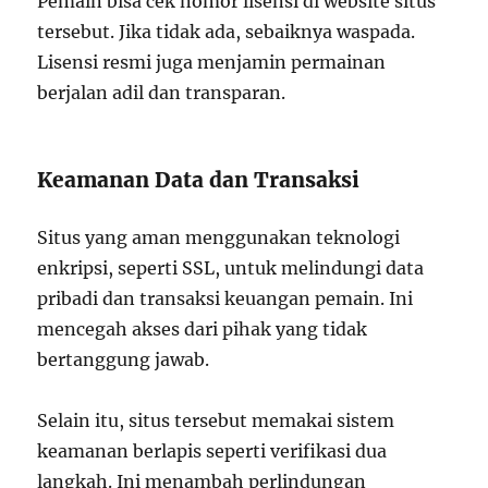
Pemain bisa cek nomor lisensi di website situs
tersebut. Jika tidak ada, sebaiknya waspada.
Lisensi resmi juga menjamin permainan
berjalan adil dan transparan.
Keamanan Data dan Transaksi
Situs yang aman menggunakan teknologi
enkripsi, seperti SSL, untuk melindungi data
pribadi dan transaksi keuangan pemain. Ini
mencegah akses dari pihak yang tidak
bertanggung jawab.
Selain itu, situs tersebut memakai sistem
keamanan berlapis seperti verifikasi dua
langkah. Ini menambah perlindungan