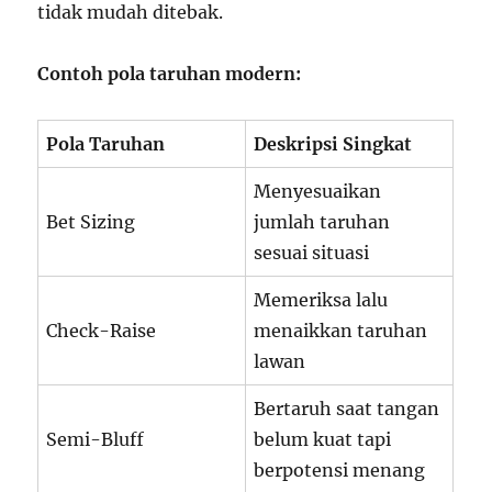
tidak mudah ditebak.
Contoh pola taruhan modern:
Pola Taruhan
Deskripsi Singkat
Menyesuaikan
Bet Sizing
jumlah taruhan
sesuai situasi
Memeriksa lalu
Check-Raise
menaikkan taruhan
lawan
Bertaruh saat tangan
Semi-Bluff
belum kuat tapi
berpotensi menang