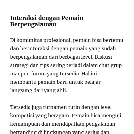
Interaksi dengan Pemain
Berpengalaman
Di komunitas profesional, pemain bisa bertemu
dan berinteraksi dengan pemain yang sudah
berpengalaman dari berbagai level. Diskusi
strategi dan tips sering terjadi dalam chat grup
maupun forum yang tersedia. Hal ini
membantu pemain baru untuk belajar
langsung dari yang ahli.
Tersedia juga turnamen rutin dengan level
kompetisi yang beragam. Pemain bisa menguji
kemampuan dan mendapatkan pengalaman
bertanding di lingkungan yang serius dan