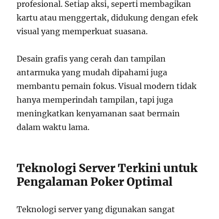
profesional. Setiap aksi, seperti membagikan
kartu atau menggertak, didukung dengan efek
visual yang memperkuat suasana.
Desain grafis yang cerah dan tampilan
antarmuka yang mudah dipahami juga
membantu pemain fokus. Visual modern tidak
hanya memperindah tampilan, tapi juga
meningkatkan kenyamanan saat bermain
dalam waktu lama.
Teknologi Server Terkini untuk
Pengalaman Poker Optimal
Teknologi server yang digunakan sangat