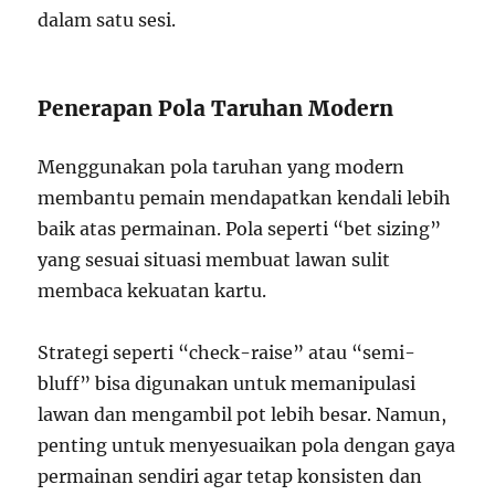
dalam satu sesi.
Penerapan Pola Taruhan Modern
Menggunakan pola taruhan yang modern
membantu pemain mendapatkan kendali lebih
baik atas permainan. Pola seperti “bet sizing”
yang sesuai situasi membuat lawan sulit
membaca kekuatan kartu.
Strategi seperti “check-raise” atau “semi-
bluff” bisa digunakan untuk memanipulasi
lawan dan mengambil pot lebih besar. Namun,
penting untuk menyesuaikan pola dengan gaya
permainan sendiri agar tetap konsisten dan