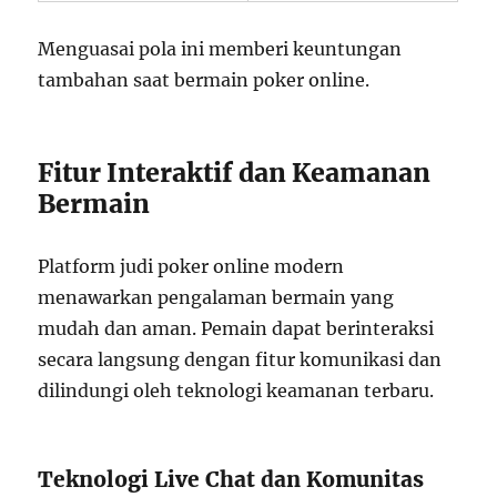
Menguasai pola ini memberi keuntungan
tambahan saat bermain poker online.
Fitur Interaktif dan Keamanan
Bermain
Platform judi poker online modern
menawarkan pengalaman bermain yang
mudah dan aman. Pemain dapat berinteraksi
secara langsung dengan fitur komunikasi dan
dilindungi oleh teknologi keamanan terbaru.
Teknologi Live Chat dan Komunitas