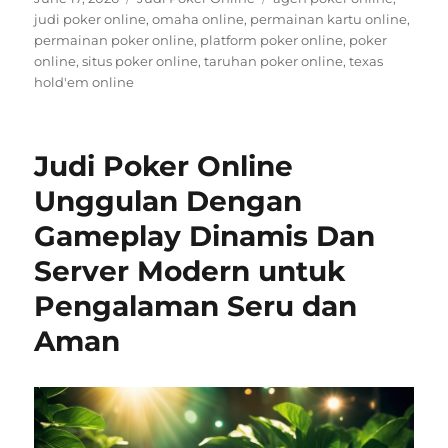
o
a
a
judi poker online
,
omaha online
,
permainan kartu online
,
s
t
g
permainan poker online
,
platform poker online
,
poker
t
e
s
online
,
situs poker online
,
taruhan poker online
,
texas
e
g
hold'em online
d
o
o
r
n
i
Judi Poker Online
e
s
Unggulan Dengan
Gameplay Dinamis Dan
Server Modern untuk
Pengalaman Seru dan
Aman