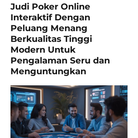
Judi Poker Online
Interaktif Dengan
Peluang Menang
Berkualitas Tinggi
Modern Untuk
Pengalaman Seru dan
Menguntungkan