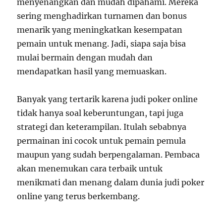
menyenangkan dan mudah dipahami. Mereka
sering menghadirkan turnamen dan bonus
menarik yang meningkatkan kesempatan
pemain untuk menang. Jadi, siapa saja bisa
mulai bermain dengan mudah dan
mendapatkan hasil yang memuaskan.
Banyak yang tertarik karena judi poker online
tidak hanya soal keberuntungan, tapi juga
strategi dan keterampilan. Itulah sebabnya
permainan ini cocok untuk pemain pemula
maupun yang sudah berpengalaman. Pembaca
akan menemukan cara terbaik untuk
menikmati dan menang dalam dunia judi poker
online yang terus berkembang.