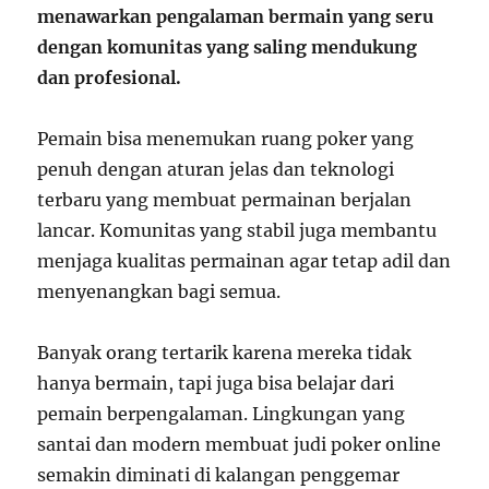
menawarkan pengalaman bermain yang seru
dengan komunitas yang saling mendukung
dan profesional.
Pemain bisa menemukan ruang poker yang
penuh dengan aturan jelas dan teknologi
terbaru yang membuat permainan berjalan
lancar. Komunitas yang stabil juga membantu
menjaga kualitas permainan agar tetap adil dan
menyenangkan bagi semua.
Banyak orang tertarik karena mereka tidak
hanya bermain, tapi juga bisa belajar dari
pemain berpengalaman. Lingkungan yang
santai dan modern membuat judi poker online
semakin diminati di kalangan penggemar