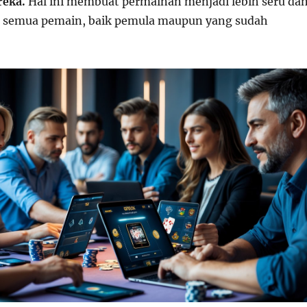
reka.
Hal ini membuat permainan menjadi lebih seru da
 semua pemain, baik pemula maupun yang sudah