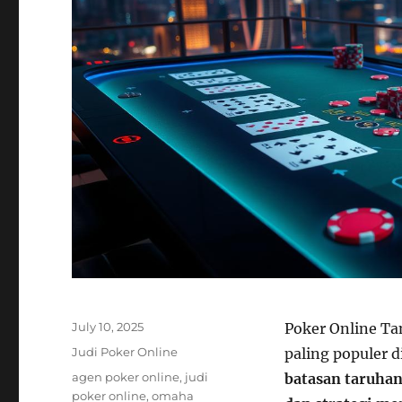
P
July 10, 2025
Poker Online Ta
o
C
Judi Poker Online
paling populer 
s
a
T
agen poker online
,
judi
batasan taruhan
t
t
a
poker online
,
omaha
e