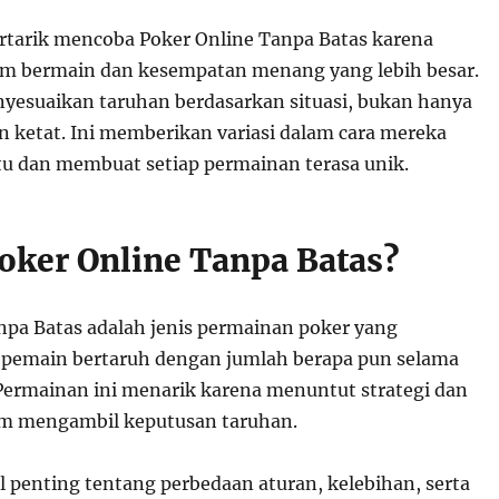
rtarik mencoba Poker Online Tanpa Batas karena
alam bermain dan kesempatan menang yang lebih besar.
yesuaikan taruhan berdasarkan situasi, bukan hanya
n ketat. Ini memberikan variasi dalam cara mereka
 dan membuat setiap permainan terasa unik.
Poker Online Tanpa Batas?
npa Batas adalah jenis permainan poker yang
emain bertaruh dengan jumlah berapa pun selama
 Permainan ini menarik karena menuntut strategi dan
am mengambil keputusan taruhan.
l penting tentang perbedaan aturan, kelebihan, serta