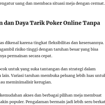
engatur uang dan membaca situasi meja dengan cermat.
 dan Daya Tarik Poker Online Tanpa
s dikenal karena tingkat fleksibilitas dan keseruannya.
gambil risiko tinggi dengan taruhan besar yang bisa
ya permainan secara cepat.
ocok untuk yang suka tantangan dan strategi dalam
lain. Variasi taruhan membuka peluang lebih luas untu
au meminimalisir kerugian.
, kemudahan akses dan berbagai pilihan meja membuat
akin populer. Pengalaman bermain jadi lebih seru berka