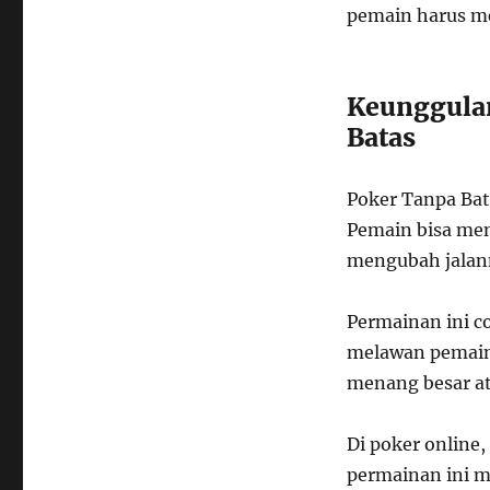
pemain harus m
Keunggulan
Batas
Poker Tanpa Bata
Pemain bisa men
mengubah jalann
Permainan ini c
melawan pemain 
menang besar at
Di poker online
permainan ini m