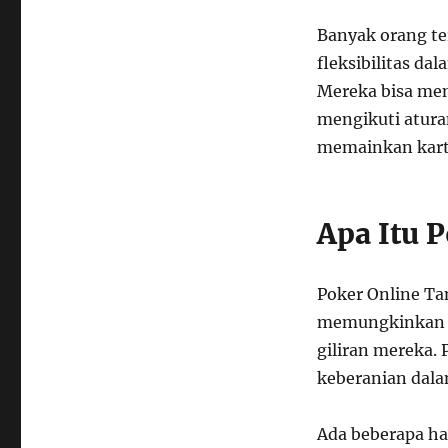
Banyak orang te
fleksibilitas d
Mereka bisa men
mengikuti atura
memainkan kartu
Apa Itu 
Poker Online Ta
memungkinkan p
giliran mereka.
keberanian dal
Ada beberapa ha