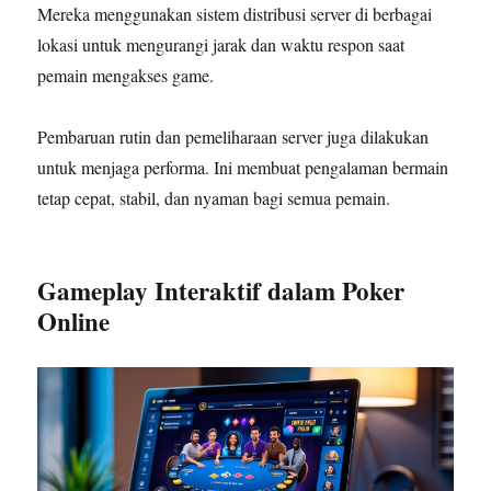
Mereka menggunakan sistem distribusi server di berbagai
lokasi untuk mengurangi jarak dan waktu respon saat
pemain mengakses game.
Pembaruan rutin dan pemeliharaan server juga dilakukan
untuk menjaga performa. Ini membuat pengalaman bermain
tetap cepat, stabil, dan nyaman bagi semua pemain.
Gameplay Interaktif dalam Poker
Online