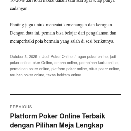
cadangan.
Penting juga untuk mencatat kemenangan dan kerugian.
Dengan data ini, pemain bisa belajar dari pengalaman dan
memperbaiki pola bermain yang salah di sesi berikutnya.
P
C
T
October 3, 2025
Judi Poker Online
agen poker online
,
judi
o
a
a
poker online
,
oker Online
,
omaha online
,
permainan kartu online
,
s
t
g
permainan poker online
,
platform poker online
,
situs poker online
,
t
e
s
taruhan poker online
,
texas hold'em online
e
g
d
o
o
r
n
P
i
e
PREVIOUS
o
s
Platform Poker Online Terbaik
P
dengan Pilihan Meja Lengkap
r
s