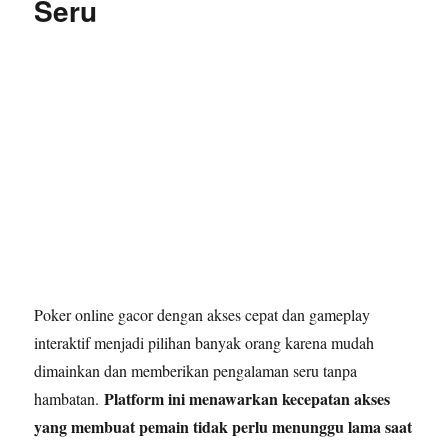
Seru
Poker online gacor dengan akses cepat dan gameplay
interaktif menjadi pilihan banyak orang karena mudah
dimainkan dan memberikan pengalaman seru tanpa
Platform ini menawarkan kecepatan akses
hambatan.
yang membuat pemain tidak perlu menunggu lama saat