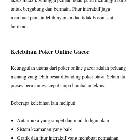
untuk bergabung dan bermain. Fitur interaktif juga
membuat pemain lebih nyaman dan tidak bosan saat
bermain.
Kelebihan Poker Online Gacor
Keunggulan utama dari poker online gacor adalah peluang
menang yang lebih besar dibanding poker biasa. Selain itu,
proses bermainnya cepat tanpa hambatan teknis.
Beberapa kelebihan lain meliputi:
Antarmuka yang simpel dan mudah digunakan
Sistem keamanan yang baik
Grafik dan fitur interaktif yang membuat permainan