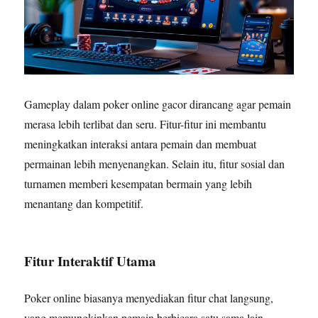
Gameplay dalam poker online gacor dirancang agar pemain
merasa lebih terlibat dan seru. Fitur-fitur ini membantu
meningkatkan interaksi antara pemain dan membuat
permainan lebih menyenangkan. Selain itu, fitur sosial dan
turnamen memberi kesempatan bermain yang lebih
menantang dan kompetitif.
Fitur Interaktif Utama
Poker online biasanya menyediakan fitur chat langsung,
yang memungkinkan pemain berbicara satu sama lain