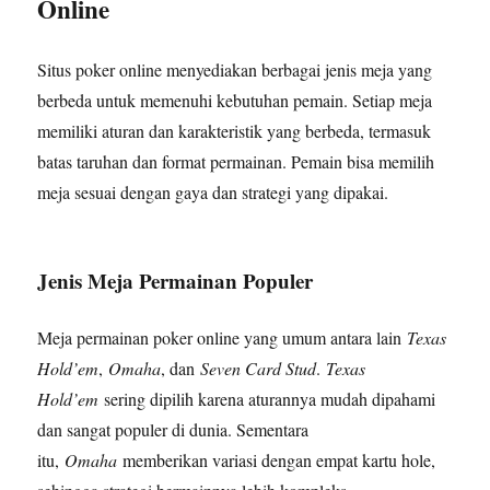
Online
Situs poker online menyediakan berbagai jenis meja yang
berbeda untuk memenuhi kebutuhan pemain. Setiap meja
memiliki aturan dan karakteristik yang berbeda, termasuk
batas taruhan dan format permainan. Pemain bisa memilih
meja sesuai dengan gaya dan strategi yang dipakai.
Jenis Meja Permainan Populer
Meja permainan poker online yang umum antara lain
Texas
Hold’em
,
Omaha
, dan
Seven Card Stud
.
Texas
Hold’em
sering dipilih karena aturannya mudah dipahami
dan sangat populer di dunia. Sementara
itu,
Omaha
memberikan variasi dengan empat kartu hole,