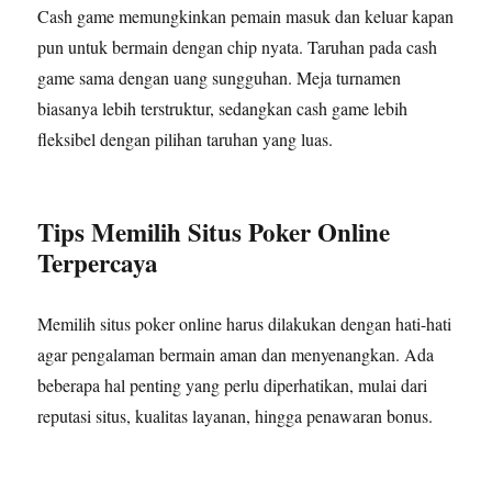
Cash game memungkinkan pemain masuk dan keluar kapan
pun untuk bermain dengan chip nyata. Taruhan pada cash
game sama dengan uang sungguhan. Meja turnamen
biasanya lebih terstruktur, sedangkan cash game lebih
fleksibel dengan pilihan taruhan yang luas.
Tips Memilih Situs Poker Online
Terpercaya
Memilih situs poker online harus dilakukan dengan hati-hati
agar pengalaman bermain aman dan menyenangkan. Ada
beberapa hal penting yang perlu diperhatikan, mulai dari
reputasi situs, kualitas layanan, hingga penawaran bonus.