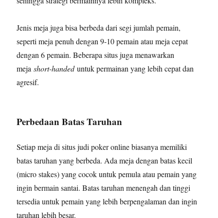
sehingga strategi bermainnya lebih kompleks.
Jenis meja juga bisa berbeda dari segi jumlah pemain,
seperti meja penuh dengan 9-10 pemain atau meja cepat
dengan 6 pemain. Beberapa situs juga menawarkan
meja
short-handed
untuk permainan yang lebih cepat dan
agresif.
Perbedaan Batas Taruhan
Setiap meja di situs judi poker online biasanya memiliki
batas taruhan yang berbeda. Ada meja dengan batas kecil
(micro stakes) yang cocok untuk pemula atau pemain yang
ingin bermain santai. Batas taruhan menengah dan tinggi
tersedia untuk pemain yang lebih berpengalaman dan ingin
taruhan lebih besar.