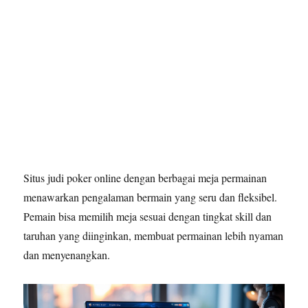
Situs judi poker online dengan berbagai meja permainan
menawarkan pengalaman bermain yang seru dan fleksibel.
Pemain bisa memilih meja sesuai dengan tingkat skill dan
taruhan yang diinginkan, membuat permainan lebih nyaman
dan menyenangkan.