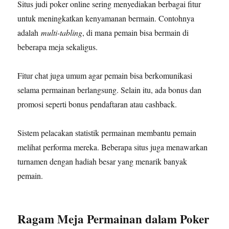
Situs judi poker online sering menyediakan berbagai fitur
untuk meningkatkan kenyamanan bermain. Contohnya
adalah
multi-tabling
, di mana pemain bisa bermain di
beberapa meja sekaligus.
Fitur chat juga umum agar pemain bisa berkomunikasi
selama permainan berlangsung. Selain itu, ada bonus dan
promosi seperti bonus pendaftaran atau cashback.
Sistem pelacakan statistik permainan membantu pemain
melihat performa mereka. Beberapa situs juga menawarkan
turnamen dengan hadiah besar yang menarik banyak
pemain.
Ragam Meja Permainan dalam Poker