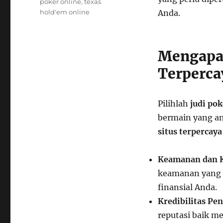
poker online
,
texas
s
hold'em online
Anda.
Mengapa 
Terperca
Pilihlah
judi pok
bermain yang a
situs terpercaya
Keamanan dan 
keamanan yang s
finansial Anda.
Kredibilitas Pe
reputasi baik m