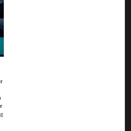
r
n
r
ng