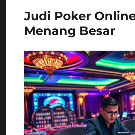
Judi Poker Online
Menang Besar