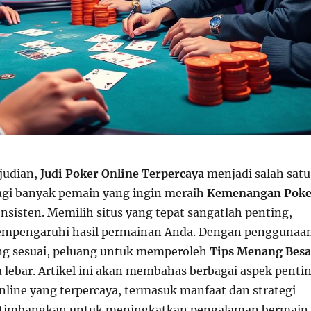
judian,
Judi Poker Online Terpercaya
menjadi salah satu
agi banyak pemain yang ingin meraih
Kemenangan Poke
nsisten. Memilih situs yang tepat sangatlah penting,
empengaruhi hasil permainan Anda. Dengan penggunaa
g sesuai, peluang untuk memperoleh
Tips Menang Besa
 lebar. Artikel ini akan membahas berbagai aspek penti
online yang terpercaya, termasuk manfaat dan strategi
ertimbangkan untuk meningkatkan pengalaman bermain