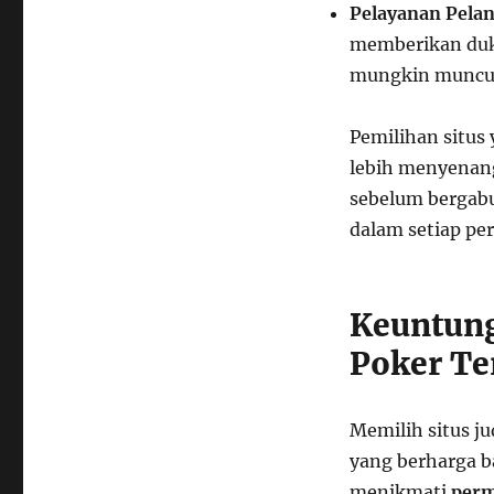
Pelayanan Pela
memberikan duk
mungkin muncu
Pemilihan situs
lebih menyenang
sebelum bergab
dalam setiap pe
Keuntung
Poker Te
Memilih situs j
yang berharga b
menikmati
perm