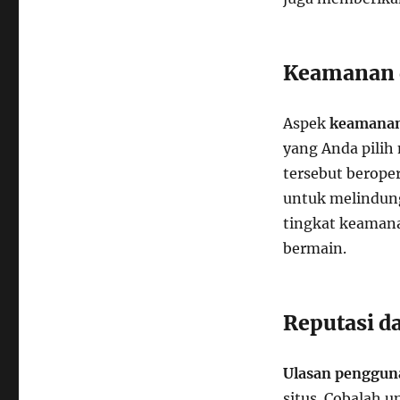
Keamanan d
Aspek
keamanan
yang Anda pilih
tersebut beroper
untuk melindung
tingkat keamana
bermain.
Reputasi d
Ulasan pengguna
situs. Cobalah 