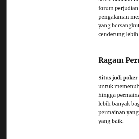
forum perjudian
pengalaman mere
yang bersangkut
cenderung lebih 
Ragam Per
Situs judi poker
untuk memenuhi
hingga permaina
lebih banyak ba
permainan yang 
yang baik.