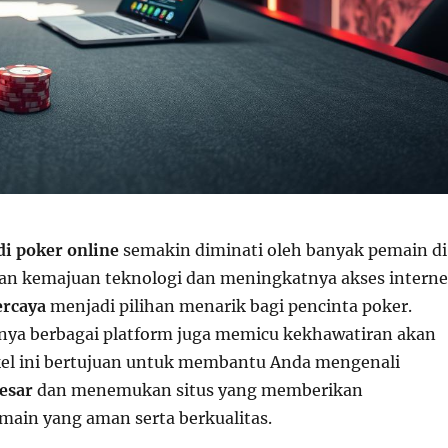
udi poker online
semakin diminati oleh banyak pemain di
an kemajuan teknologi dan meningkatnya akses interne
ercaya
menjadi pilihan menarik bagi pencinta poker.
ya berbagai platform juga memicu kekhawatiran akan
el ini bertujuan untuk membantu Anda mengenali
besar
dan menemukan situs yang memberikan
ain yang aman serta berkualitas.