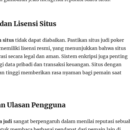
an Lisensi Situs
 situs
tidak dapat diabaikan. Pastikan situs judi poker
 memiliki lisensi resmi, yang menunjukkan bahwa situs
asi secara legal dan aman. Sistem enkripsi juga penting
i data pribadi dan transaksi keuangan. Situs dengan
n tinggi memberikan rasa nyaman bagi pemain saat
an Ulasan Pengguna
 judi
sangat berpengaruh dalam menilai reputasi sebua
untuk membaca berbagai pendapat dari pemain lain di