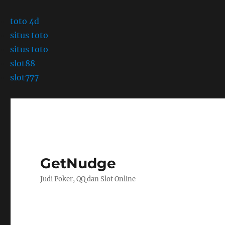
situs toto
toto 4d
situs toto
situs toto
slot88
slot777
GetNudge
Judi Poker, QQ dan Slot Online