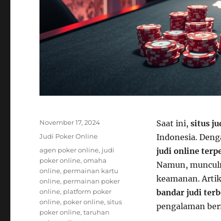
P
November 17, 2024
Saat ini,
situs j
o
C
Judi Poker Online
Indonesia. Deng
s
a
T
agen poker online
,
judi
judi online terp
t
t
a
poker online
,
omaha
e
Namun, munculn
e
g
online
,
permainan kartu
d
g
keamanan. Artik
s
online
,
permainan poker
o
o
online
,
platform poker
bandar judi ter
n
r
online
,
poker online
,
situs
pengalaman berm
i
poker online
,
taruhan
e