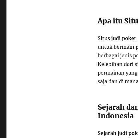
Apa itu Sit
Situs
judi poker
untuk bermain
berbagai jenis 
Kelebihan dari 
permainan yang
saja dan di man
Sejarah da
Indonesia
Sejarah judi po