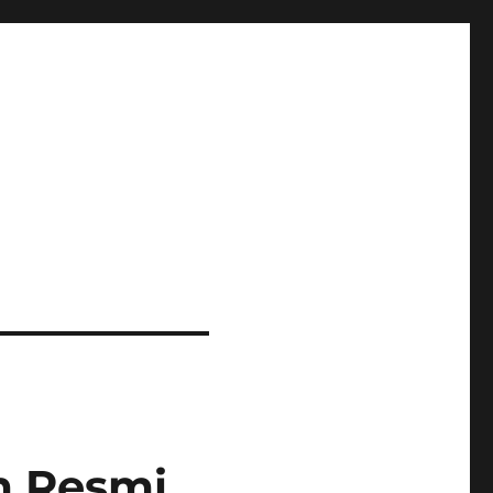
m Resmi