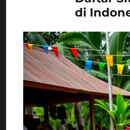
di Indon