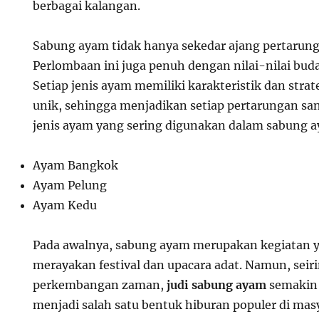
berbagai kalangan.
Sabung ayam tidak hanya sekedar ajang pertarung
Perlombaan ini juga penuh dengan nilai-nilai bud
Setiap jenis ayam memiliki karakteristik dan stra
unik, sehingga menjadikan setiap pertarungan sa
jenis ayam yang sering digunakan dalam sabung a
Ayam Bangkok
Ayam Pelung
Ayam Kedu
Pada awalnya, sabung ayam merupakan kegiatan y
merayakan festival dan upacara adat. Namun, seir
perkembangan zaman,
judi sabung ayam
semakin 
menjadi salah satu bentuk hiburan populer di ma