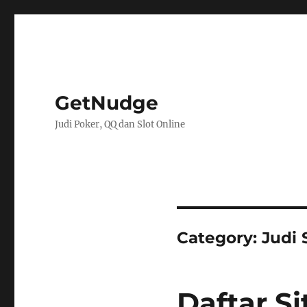
GetNudge
Judi Poker, QQ dan Slot Online
Category:
Judi
Daftar S