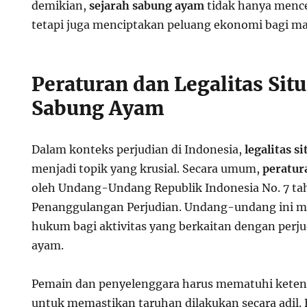
demikian,
sejarah sabung ayam
tidak hanya menc
tetapi juga menciptakan peluang ekonomi bagi ma
Peraturan dan Legalitas Situ
Sabung Ayam
Dalam konteks perjudian di Indonesia,
legalitas si
menjadi topik yang krusial. Secara umum,
peratur
oleh Undang-Undang Republik Indonesia No. 7 ta
Penanggulangan Perjudian. Undang-undang ini 
hukum bagi aktivitas yang berkaitan dengan perj
ayam.
Pemain dan penyelenggara harus mematuhi keten
untuk memastikan taruhan dilakukan secara adil.