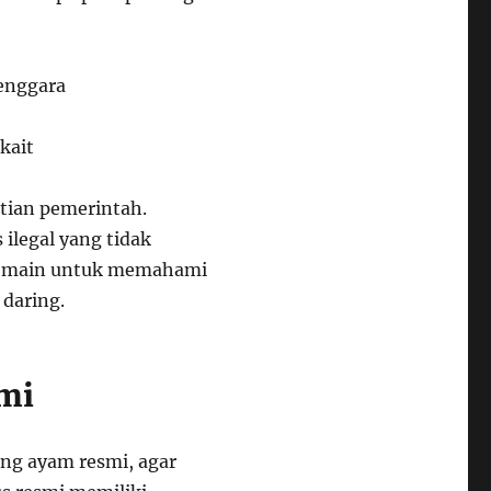
lenggara
kait
tian pemerintah.
 ilegal yang tidak
 pemain untuk memahami
 daring.
smi
ng ayam resmi, agar