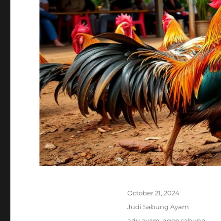
Posted
October 21, 2024
on
Categories
Judi Sabung Ayam
Tags
adu ayam
,
agen sabung