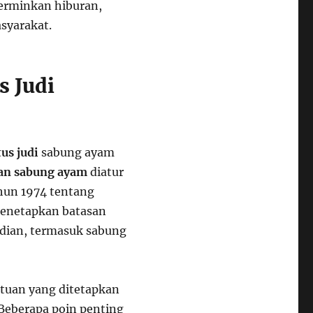
erminkan hiburan,
syarakat.
s Judi
tus judi
sabung ayam
an sabung ayam
diatur
hun 1974 tentang
menetapkan batasan
udian, termasuk sabung
tuan yang ditetapkan
 Beberapa poin penting