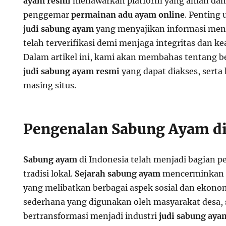
ayam resmi
menawarkan platform yang aman dan 
penggemar
permainan adu ayam online
. Penting
judi sabung ayam
yang menyajikan informasi meng
telah terverifikasi demi menjaga integritas dan 
Dalam artikel ini, kami akan membahas tentang b
judi sabung ayam resmi
yang dapat diakses, serta
masing situs.
Pengenalan Sabung Ayam di
Sabung ayam
di Indonesia telah menjadi bagian p
tradisi lokal.
Sejarah sabung ayam
mencerminkan p
yang melibatkan berbagai aspek sosial dan ekonom
sederhana yang digunakan oleh masyarakat desa,
bertransformasi menjadi industri
judi sabung aya