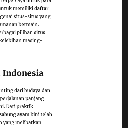
terpercaya untuk para
 untuk memiliki
daftar
enai situs-situs yang
keamanan bermain.
erbagai pilihan
situs
 kelebihan masing-
 Indonesia
enting dari budaya dan
erjalanan panjang
i. Dari praktik
sabung ayam
kini telah
m
yang melibatkan