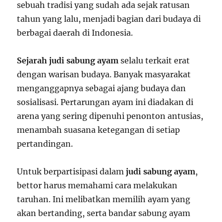
sebuah tradisi yang sudah ada sejak ratusan
tahun yang lalu, menjadi bagian dari budaya di
berbagai daerah di Indonesia.
Sejarah judi sabung ayam
selalu terkait erat
dengan warisan budaya. Banyak masyarakat
menganggapnya sebagai ajang budaya dan
sosialisasi. Pertarungan ayam ini diadakan di
arena yang sering dipenuhi penonton antusias,
menambah suasana ketegangan di setiap
pertandingan.
Untuk berpartisipasi dalam
judi sabung ayam
,
bettor harus memahami cara melakukan
taruhan. Ini melibatkan memilih ayam yang
akan bertanding, serta bandar sabung ayam