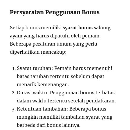
Persyaratan Penggunaan Bonus
Setiap bonus memiliki
syarat bonus sabung
ayam
yang harus dipatuhi oleh pemain.
Beberapa peraturan umum yang perlu
diperhatikan mencakup:
Syarat taruhan: Pemain harus memenuhi
batas taruhan tertentu sebelum dapat
menarik kemenangan.
Durasi waktu: Penggunaan bonus terbatas
dalam waktu tertentu setelah pendaftaran.
Ketentuan tambahan: Beberapa bonus
mungkin memiliki tambahan syarat yang
berbeda dari bonus lainnya.