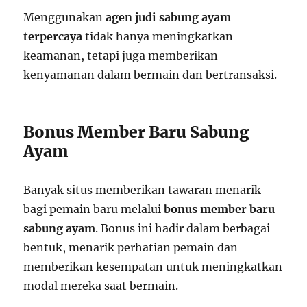
Menggunakan
agen judi sabung ayam
terpercaya
tidak hanya meningkatkan
keamanan, tetapi juga memberikan
kenyamanan dalam bermain dan bertransaksi.
Bonus Member Baru Sabung
Ayam
Banyak situs memberikan tawaran menarik
bagi pemain baru melalui
bonus member baru
sabung ayam
. Bonus ini hadir dalam berbagai
bentuk, menarik perhatian pemain dan
memberikan kesempatan untuk meningkatkan
modal mereka saat bermain.