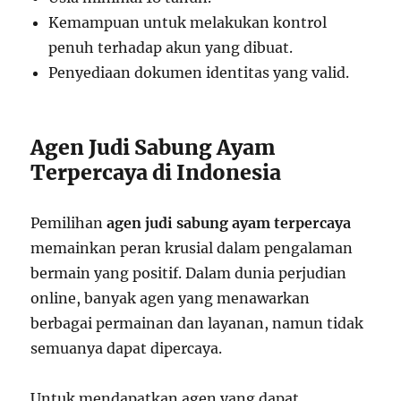
Kemampuan untuk melakukan kontrol
penuh terhadap akun yang dibuat.
Penyediaan dokumen identitas yang valid.
Agen Judi Sabung Ayam
Terpercaya di Indonesia
Pemilihan
agen judi sabung ayam terpercaya
memainkan peran krusial dalam pengalaman
bermain yang positif. Dalam dunia perjudian
online, banyak agen yang menawarkan
berbagai permainan dan layanan, namun tidak
semuanya dapat dipercaya.
Untuk mendapatkan agen yang dapat