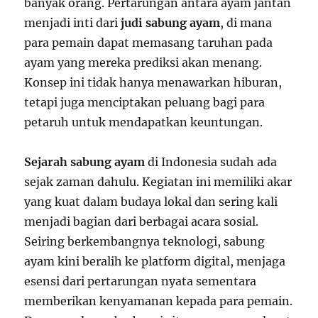
banyak orang. Pertarungan antara ayam jantan
menjadi inti dari
judi sabung ayam
, di mana
para pemain dapat memasang taruhan pada
ayam yang mereka prediksi akan menang.
Konsep ini tidak hanya menawarkan hiburan,
tetapi juga menciptakan peluang bagi para
petaruh untuk mendapatkan keuntungan.
Sejarah sabung ayam
di Indonesia sudah ada
sejak zaman dahulu. Kegiatan ini memiliki akar
yang kuat dalam budaya lokal dan sering kali
menjadi bagian dari berbagai acara sosial.
Seiring berkembangnya teknologi, sabung
ayam kini beralih ke platform digital, menjaga
esensi dari pertarungan nyata sementara
memberikan kenyamanan kepada para pemain.