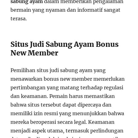
sabung ayam
dalam memberikan pengalaman
bermain yang nyaman dan informatif sangat
terasa.
Situs Judi Sabung Ayam Bonus
New Member
Pemilihan situs judi sabung ayam yang
menawarkan bonus new member memerlukan
pertimbangan yang matang terhadap regulasi
dan keamanan. Pemain harus memastikan
bahwa situs tersebut dapat dipercaya dan
memiliki izin resmi yang menunjukkan bahwa
mereka beroperasi secara legal. Keamanan
menjadi aspek utama, termasuk perlindungan