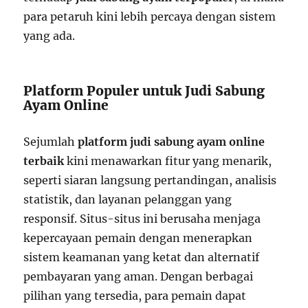
para petaruh kini lebih percaya dengan sistem
yang ada.
Platform Populer untuk Judi Sabung
Ayam Online
Sejumlah
platform judi sabung ayam online
terbaik
kini menawarkan fitur yang menarik,
seperti siaran langsung pertandingan, analisis
statistik, dan layanan pelanggan yang
responsif. Situs-situs ini berusaha menjaga
kepercayaan pemain dengan menerapkan
sistem keamanan yang ketat dan alternatif
pembayaran yang aman. Dengan berbagai
pilihan yang tersedia, para pemain dapat