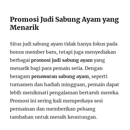
Promosi Judi Sabung Ayam yang
Menarik
Situs judi sabung ayam tidak hanya fokus pada
bonus member baru, tetapi juga menyediakan
berbagai
promosi judi sabung ayam
yang
menarik bagi para pemain setia. Dengan
beragam
penawaran sabung ayam
, seperti
turnamen dan hadiah mingguan, pemain dapat
lebih menikmati pengalaman bertaruh mereka.
Promosi ini sering kali memperkaya sesi
permainan dan memberikan peluang
tambahan untuk meraih keuntungan.