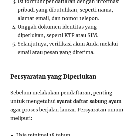
Isi formulir pendaftaran dengan informasi
pribadi yang dibutuhkan, seperti nama,
alamat email, dan nomor telepon.
Unggah dokumen identitas yang
diperlukan, seperti KTP atau SIM.
Selanjutnya, verifikasi akun Anda melalui
email atau pesan yang diterima.
Persyaratan yang Diperlukan
Sebelum melakukan pendaftaran, penting
untuk mengetahui
syarat daftar sabung ayam
agar proses berjalan lancar. Persyaratan umum
meliputi:
Usia minimal 18 tahun.