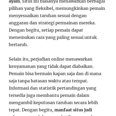
ayam
. Situs ini biasanya menawarkan berbagai
pilihan yang fleksibel, memungkinkan pemain
menyesuaikan taruhan sesuai dengan
anggaran dan strategi permainan mereka.
Dengan begitu, setiap pemain dapat
menemukan cara yang paling sesuai untuk
bertaruh.
Selain itu, perjudian online menawarkan
kenyamanan yang tidak dapat diabaikan.
Pemain bisa bermain kapan saja dan di mana
saja tanpa batasan waktu atau tempat.
Informasi dan statistik pertandingan yang
tersedia juga membantu pemain dalam
mengambil keputusan taruhan secara lebih
tepat. Dengan begitu,
manfaat situs judi