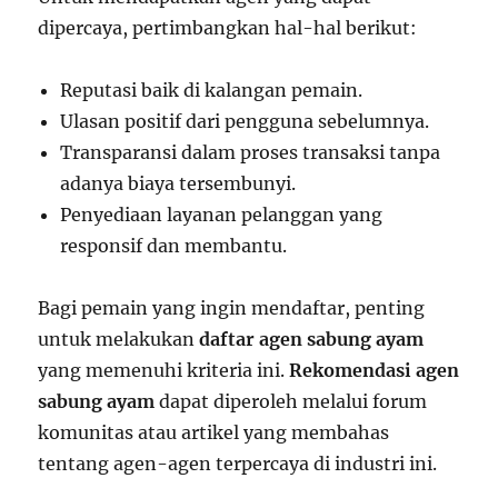
dipercaya, pertimbangkan hal-hal berikut:
Reputasi baik di kalangan pemain.
Ulasan positif dari pengguna sebelumnya.
Transparansi dalam proses transaksi tanpa
adanya biaya tersembunyi.
Penyediaan layanan pelanggan yang
responsif dan membantu.
Bagi pemain yang ingin mendaftar, penting
untuk melakukan
daftar agen sabung ayam
yang memenuhi kriteria ini.
Rekomendasi agen
sabung ayam
dapat diperoleh melalui forum
komunitas atau artikel yang membahas
tentang agen-agen terpercaya di industri ini.