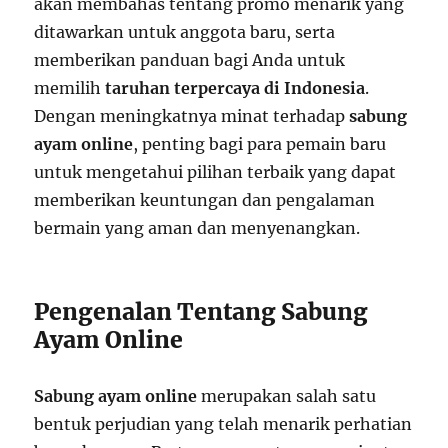
akan membahas tentang promo menarik yang
ditawarkan untuk anggota baru, serta
memberikan panduan bagi Anda untuk
memilih
taruhan terpercaya di Indonesia
.
Dengan meningkatnya minat terhadap
sabung
ayam online
, penting bagi para pemain baru
untuk mengetahui pilihan terbaik yang dapat
memberikan keuntungan dan pengalaman
bermain yang aman dan menyenangkan.
Pengenalan Tentang Sabung
Ayam Online
Sabung ayam online
merupakan salah satu
bentuk perjudian yang telah menarik perhatian