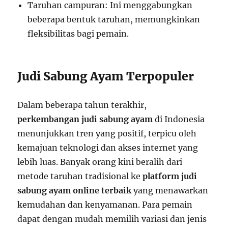
Taruhan campuran: Ini menggabungkan
beberapa bentuk taruhan, memungkinkan
fleksibilitas bagi pemain.
Judi Sabung Ayam Terpopuler
Dalam beberapa tahun terakhir,
perkembangan judi sabung ayam
di Indonesia
menunjukkan tren yang positif, terpicu oleh
kemajuan teknologi dan akses internet yang
lebih luas. Banyak orang kini beralih dari
metode taruhan tradisional ke
platform judi
sabung ayam online terbaik
yang menawarkan
kemudahan dan kenyamanan. Para pemain
dapat dengan mudah memilih variasi dan jenis