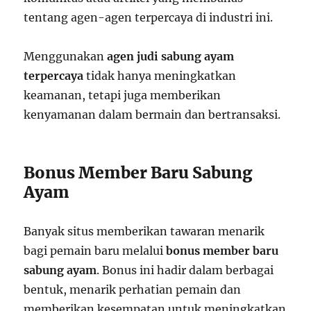
tentang agen-agen terpercaya di industri ini.
Menggunakan
agen judi sabung ayam
terpercaya
tidak hanya meningkatkan
keamanan, tetapi juga memberikan
kenyamanan dalam bermain dan bertransaksi.
Bonus Member Baru Sabung
Ayam
Banyak situs memberikan tawaran menarik
bagi pemain baru melalui
bonus member baru
sabung ayam
. Bonus ini hadir dalam berbagai
bentuk, menarik perhatian pemain dan
memberikan kesempatan untuk meningkatkan