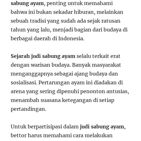
sabung ayam
, penting untuk memahami
bahwa ini bukan sekadar hiburan, melainkan
sebuah tradisi yang sudah ada sejak ratusan
tahun yang lalu, menjadi bagian dari budaya di
berbagai daerah di Indonesia.
Sejarah judi sabung ayam
selalu terkait erat
dengan warisan budaya. Banyak masyarakat
menganggapnya sebagai ajang budaya dan
sosialisasi. Pertarungan ayam ini diadakan di
arena yang sering dipenuhi penonton antusias,
menambah suasana ketegangan di setiap
pertandingan.
Untuk berpartisipasi dalam
judi sabung ayam
,
bettor harus memahami cara melakukan