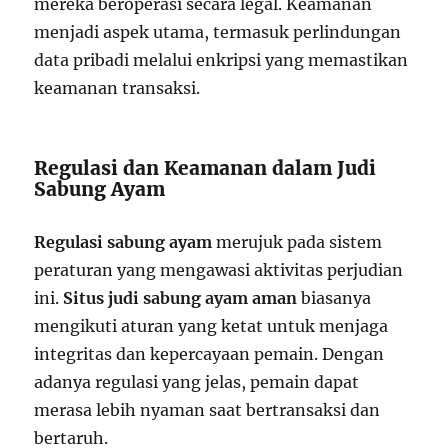
mereka beroperasi secara legal. Keamanan
menjadi aspek utama, termasuk perlindungan
data pribadi melalui enkripsi yang memastikan
keamanan transaksi.
Regulasi dan Keamanan dalam Judi
Sabung Ayam
Regulasi sabung ayam
merujuk pada sistem
peraturan yang mengawasi aktivitas perjudian
ini.
Situs judi sabung ayam aman
biasanya
mengikuti aturan yang ketat untuk menjaga
integritas dan kepercayaan pemain. Dengan
adanya regulasi yang jelas, pemain dapat
merasa lebih nyaman saat bertransaksi dan
bertaruh.