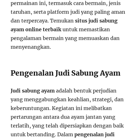
permainan ini, termasuk cara bermain, jenis
taruhan, serta platform judi yang paling aman
dan terpercaya. Temukan
situs judi sabung
ayam online terbaik
untuk memastikan
pengalaman bermain yang memuaskan dan
menyenangkan.
Pengenalan Judi Sabung Ayam
Judi sabung ayam
adalah bentuk perjudian
yang menggabungkan keahlian, strategi, dan
keberuntungan. Kegiatan ini melibatkan
pertarungan antara dua ayam jantan yang
terlatih, yang telah dipersiapkan dengan baik
untuk bertanding. Dalam
pengenalan judi