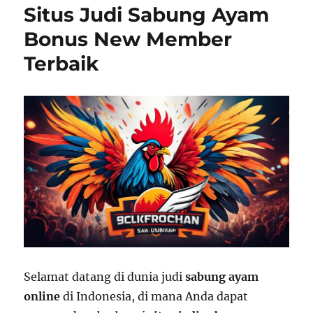
Situs Judi Sabung Ayam
Bonus New Member
Terbaik
Selamat datang di dunia judi
sabung ayam
online
di Indonesia, di mana Anda dapat