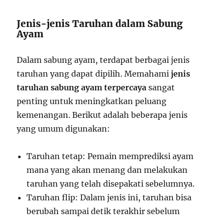
Jenis-jenis Taruhan dalam Sabung
Ayam
Dalam sabung ayam, terdapat berbagai jenis
taruhan yang dapat dipilih. Memahami
jenis
taruhan sabung ayam terpercaya
sangat
penting untuk meningkatkan peluang
kemenangan. Berikut adalah beberapa jenis
yang umum digunakan:
Taruhan tetap: Pemain memprediksi ayam
mana yang akan menang dan melakukan
taruhan yang telah disepakati sebelumnya.
Taruhan flip: Dalam jenis ini, taruhan bisa
berubah sampai detik terakhir sebelum