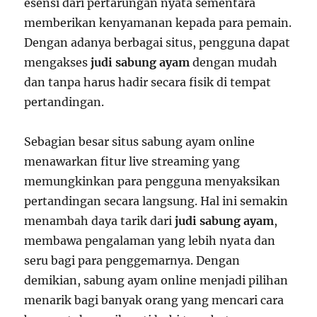
esensi dari pertarungan nyata sementara
memberikan kenyamanan kepada para pemain.
Dengan adanya berbagai situs, pengguna dapat
mengakses
judi sabung ayam
dengan mudah
dan tanpa harus hadir secara fisik di tempat
pertandingan.
Sebagian besar situs sabung ayam online
menawarkan fitur live streaming yang
memungkinkan para pengguna menyaksikan
pertandingan secara langsung. Hal ini semakin
menambah daya tarik dari
judi sabung ayam
,
membawa pengalaman yang lebih nyata dan
seru bagi para penggemarnya. Dengan
demikian, sabung ayam online menjadi pilihan
menarik bagi banyak orang yang mencari cara