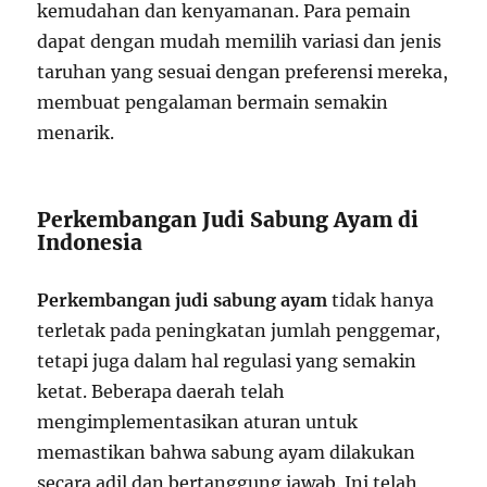
kemudahan dan kenyamanan. Para pemain
dapat dengan mudah memilih variasi dan jenis
taruhan yang sesuai dengan preferensi mereka,
membuat pengalaman bermain semakin
menarik.
Perkembangan Judi Sabung Ayam di
Indonesia
Perkembangan judi sabung ayam
tidak hanya
terletak pada peningkatan jumlah penggemar,
tetapi juga dalam hal regulasi yang semakin
ketat. Beberapa daerah telah
mengimplementasikan aturan untuk
memastikan bahwa sabung ayam dilakukan
secara adil dan bertanggung jawab. Ini telah