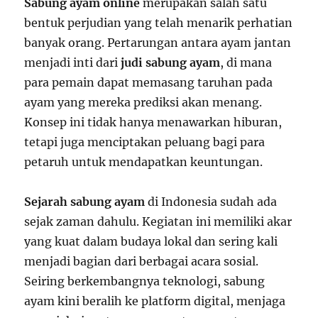
Sabung ayam online
merupakan salah satu
bentuk perjudian yang telah menarik perhatian
banyak orang. Pertarungan antara ayam jantan
menjadi inti dari
judi sabung ayam
, di mana
para pemain dapat memasang taruhan pada
ayam yang mereka prediksi akan menang.
Konsep ini tidak hanya menawarkan hiburan,
tetapi juga menciptakan peluang bagi para
petaruh untuk mendapatkan keuntungan.
Sejarah sabung ayam
di Indonesia sudah ada
sejak zaman dahulu. Kegiatan ini memiliki akar
yang kuat dalam budaya lokal dan sering kali
menjadi bagian dari berbagai acara sosial.
Seiring berkembangnya teknologi, sabung
ayam kini beralih ke platform digital, menjaga