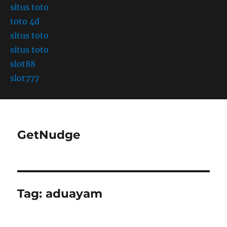
situs toto
toto 4d
situs toto
situs toto
slot88
slot777
GetNudge
Tag:
aduayam