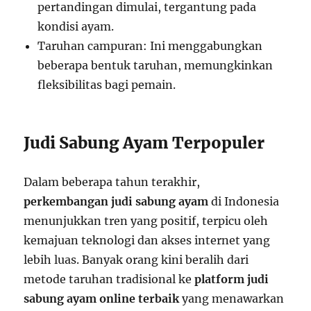
pertandingan dimulai, tergantung pada
kondisi ayam.
Taruhan campuran: Ini menggabungkan
beberapa bentuk taruhan, memungkinkan
fleksibilitas bagi pemain.
Judi Sabung Ayam Terpopuler
Dalam beberapa tahun terakhir,
perkembangan judi sabung ayam
di Indonesia
menunjukkan tren yang positif, terpicu oleh
kemajuan teknologi dan akses internet yang
lebih luas. Banyak orang kini beralih dari
metode taruhan tradisional ke
platform judi
sabung ayam online terbaik
yang menawarkan