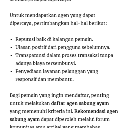
Untuk mendapatkan agen yang dapat
dipercaya, pertimbangkan hal-hal berikut:
Reputasi baik di kalangan pemain.
Ulasan positif dari pengguna sebelumnya.
Transparansi dalam proses transaksi tanpa
adanya biaya tersembunyi.
Penyediaan layanan pelanggan yang
responsif dan membantu.
Bagi pemain yang ingin mendaftar, penting
untuk melakukan
daftar agen sabung ayam
yang memenuhi kriteria ini.
Rekomendasi agen
sabung ayam
dapat diperoleh melalui forum
komunitas atau artikel yang membahas