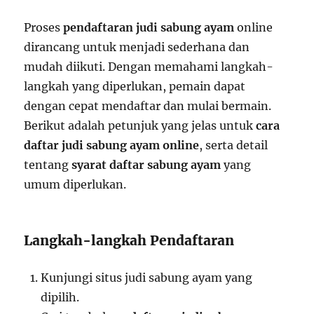
Proses
pendaftaran judi sabung ayam
online
dirancang untuk menjadi sederhana dan
mudah diikuti. Dengan memahami langkah-
langkah yang diperlukan, pemain dapat
dengan cepat mendaftar dan mulai bermain.
Berikut adalah petunjuk yang jelas untuk
cara
daftar judi sabung ayam online
, serta detail
tentang
syarat daftar sabung ayam
yang
umum diperlukan.
Langkah-langkah Pendaftaran
Kunjungi situs judi sabung ayam yang
dipilih.