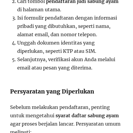
Cari tombol
pendaftaran judi sabung ayam
di halaman utama.
Isi formulir pendaftaran dengan informasi
pribadi yang dibutuhkan, seperti nama,
alamat email, dan nomor telepon.
Unggah dokumen identitas yang
diperlukan, seperti KTP atau SIM.
Selanjutnya, verifikasi akun Anda melalui
email atau pesan yang diterima.
Persyaratan yang Diperlukan
Sebelum melakukan pendaftaran, penting
untuk mengetahui
syarat daftar sabung ayam
agar proses berjalan lancar. Persyaratan umum
meliputi: