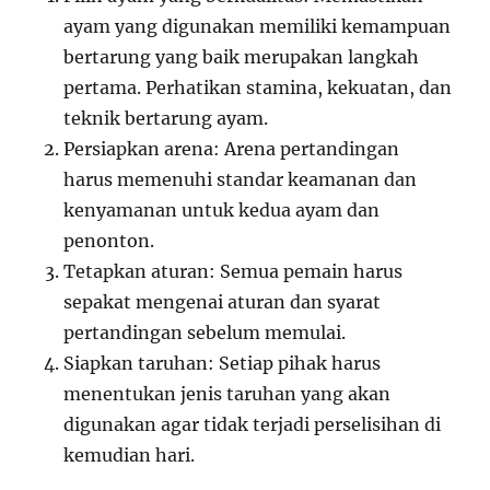
ayam yang digunakan memiliki kemampuan
bertarung yang baik merupakan langkah
pertama. Perhatikan stamina, kekuatan, dan
teknik bertarung ayam.
Persiapkan arena: Arena pertandingan
harus memenuhi standar keamanan dan
kenyamanan untuk kedua ayam dan
penonton.
Tetapkan aturan: Semua pemain harus
sepakat mengenai aturan dan syarat
pertandingan sebelum memulai.
Siapkan taruhan: Setiap pihak harus
menentukan jenis taruhan yang akan
digunakan agar tidak terjadi perselisihan di
kemudian hari.