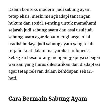
Dalam konteks modern, judi sabung ayam
tetap eksis, meski menghadapi tantangan
hukum dan sosial. Penting untuk memahami
sejarah judi sabung ayam
dan
asal usul judi
sabung ayam
agar dapat menghargai nilai
tradisi budaya judi sabung ayam
yang telah
terjalin kuat dalam masyarakat Indonesia.
Sebagian besar orang menganggapnya sebagai
warisan yang harus dilestarikan dan diadaptasi
agar tetap relevan dalam kehidupan sehari-
hari.
Cara Bermain Sabung Ayam