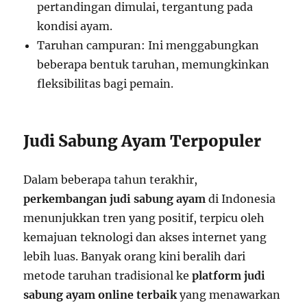
pertandingan dimulai, tergantung pada
kondisi ayam.
Taruhan campuran: Ini menggabungkan
beberapa bentuk taruhan, memungkinkan
fleksibilitas bagi pemain.
Judi Sabung Ayam Terpopuler
Dalam beberapa tahun terakhir,
perkembangan judi sabung ayam
di Indonesia
menunjukkan tren yang positif, terpicu oleh
kemajuan teknologi dan akses internet yang
lebih luas. Banyak orang kini beralih dari
metode taruhan tradisional ke
platform judi
sabung ayam online terbaik
yang menawarkan