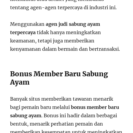
tentang agen-agen terpercaya di industri ini.
Menggunakan
agen judi sabung ayam
terpercaya
tidak hanya meningkatkan
keamanan, tetapi juga memberikan
kenyamanan dalam bermain dan bertransaksi.
Bonus Member Baru Sabung
Ayam
Banyak situs memberikan tawaran menarik
bagi pemain baru melalui
bonus member baru
sabung ayam
. Bonus ini hadir dalam berbagai
bentuk, menarik perhatian pemain dan
memberikan kesempatan untuk meningkatkan