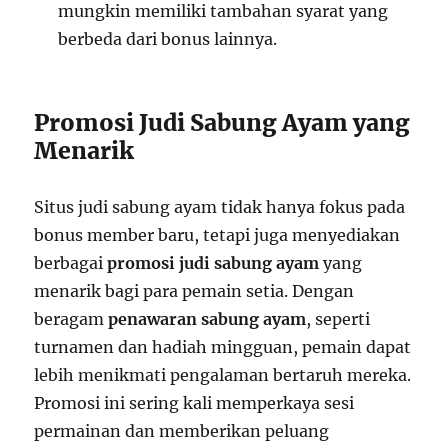
mungkin memiliki tambahan syarat yang
berbeda dari bonus lainnya.
Promosi Judi Sabung Ayam yang
Menarik
Situs judi sabung ayam tidak hanya fokus pada
bonus member baru, tetapi juga menyediakan
berbagai
promosi judi sabung ayam
yang
menarik bagi para pemain setia. Dengan
beragam
penawaran sabung ayam
, seperti
turnamen dan hadiah mingguan, pemain dapat
lebih menikmati pengalaman bertaruh mereka.
Promosi ini sering kali memperkaya sesi
permainan dan memberikan peluang