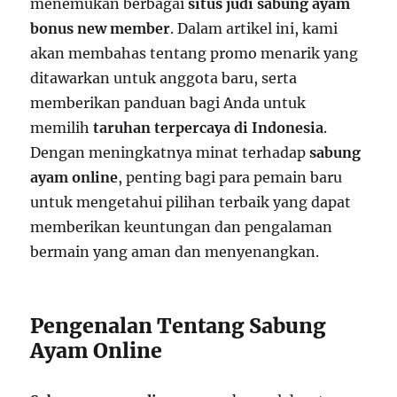
menemukan berbagai
situs judi sabung ayam
bonus new member
. Dalam artikel ini, kami
akan membahas tentang promo menarik yang
ditawarkan untuk anggota baru, serta
memberikan panduan bagi Anda untuk
memilih
taruhan terpercaya di Indonesia
.
Dengan meningkatnya minat terhadap
sabung
ayam online
, penting bagi para pemain baru
untuk mengetahui pilihan terbaik yang dapat
memberikan keuntungan dan pengalaman
bermain yang aman dan menyenangkan.
Pengenalan Tentang Sabung
Ayam Online