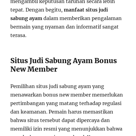
mengambil keputusan taruhan secara lebih
tepat. Dengan begitu,
manfaat situs judi
sabung ayam
dalam memberikan pengalaman
bermain yang nyaman dan informatif sangat
terasa.
Situs Judi Sabung Ayam Bonus
New Member
Pemilihan situs judi sabung ayam yang
menawarkan bonus new member memerlukan
pertimbangan yang matang terhadap regulasi
dan keamanan. Pemain harus memastikan
bahwa situs tersebut dapat dipercaya dan
memiliki izin resmi yang menunjukkan bahwa