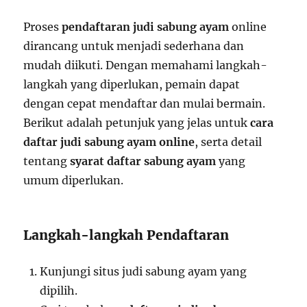
Proses
pendaftaran judi sabung ayam
online
dirancang untuk menjadi sederhana dan
mudah diikuti. Dengan memahami langkah-
langkah yang diperlukan, pemain dapat
dengan cepat mendaftar dan mulai bermain.
Berikut adalah petunjuk yang jelas untuk
cara
daftar judi sabung ayam online
, serta detail
tentang
syarat daftar sabung ayam
yang
umum diperlukan.
Langkah-langkah Pendaftaran
Kunjungi situs judi sabung ayam yang
dipilih.