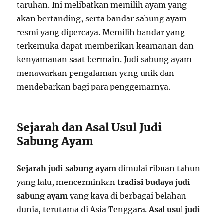
taruhan. Ini melibatkan memilih ayam yang
akan bertanding, serta bandar sabung ayam
resmi yang dipercaya. Memilih bandar yang
terkemuka dapat memberikan keamanan dan
kenyamanan saat bermain. Judi sabung ayam
menawarkan pengalaman yang unik dan
mendebarkan bagi para penggemarnya.
Sejarah dan Asal Usul Judi
Sabung Ayam
Sejarah judi sabung ayam
dimulai ribuan tahun
yang lalu, mencerminkan
tradisi budaya judi
sabung ayam
yang kaya di berbagai belahan
dunia, terutama di Asia Tenggara.
Asal usul judi