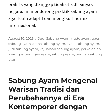
praktik yang dianggap tidak etis di banyak
negara. Ini mendorong praktik sabung ayam
agar lebih adaptif dan mengikuti norma
internasional.
P
C
T
August 10, 2026
Judi Sabung Ayam
adu ayam
,
agen
o
a
a
sabung ayam
,
arena sabung ayam
,
event sabung ayam
,
s
t
g
judi sabung ayam
,
kejuaraan sabung ayam
,
perkelahian
t
e
s
ayam
,
pertarungan ayam
,
sabung ayam
,
taruhan sabung
e
g
ayam
d
o
o
r
n
i
Sabung Ayam Mengenal
e
s
Warisan Tradisi dan
Perubahannya di Era
Kontemporer dengan