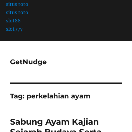
situs toto
situs toto
slot88
slot777
GetNudge
Tag:
perkelahian ayam
Sabung Ayam Kajian