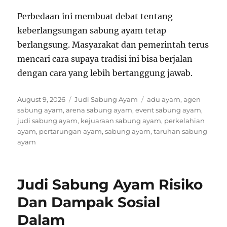
Perbedaan ini membuat debat tentang
keberlangsungan sabung ayam tetap
berlangsung. Masyarakat dan pemerintah terus
mencari cara supaya tradisi ini bisa berjalan
dengan cara yang lebih bertanggung jawab.
P
C
T
August 9, 2026
Judi Sabung Ayam
adu ayam
,
agen
o
a
a
sabung ayam
,
arena sabung ayam
,
event sabung ayam
,
s
t
g
judi sabung ayam
,
kejuaraan sabung ayam
,
perkelahian
t
e
s
ayam
,
pertarungan ayam
,
sabung ayam
,
taruhan sabung
e
g
ayam
d
o
o
r
n
i
Judi Sabung Ayam Risiko
e
s
Dan Dampak Sosial
Dalam