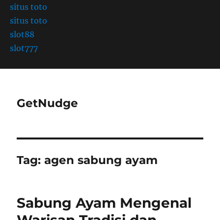
situs toto
situs toto
slot88
slot777
GetNudge
Tag:
agen sabung ayam
Sabung Ayam Mengenal