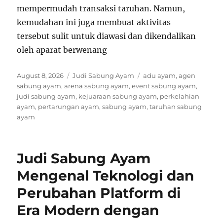
mempermudah transaksi taruhan. Namun,
kemudahan ini juga membuat aktivitas
tersebut sulit untuk diawasi dan dikendalikan
oleh aparat berwenang
P
C
T
August 8, 2026
Judi Sabung Ayam
adu ayam
,
agen
o
a
a
sabung ayam
,
arena sabung ayam
,
event sabung ayam
,
s
t
g
judi sabung ayam
,
kejuaraan sabung ayam
,
perkelahian
t
e
s
ayam
,
pertarungan ayam
,
sabung ayam
,
taruhan sabung
e
g
ayam
d
o
o
r
n
i
Judi Sabung Ayam
e
s
Mengenal Teknologi dan
Perubahan Platform di
Era Modern dengan