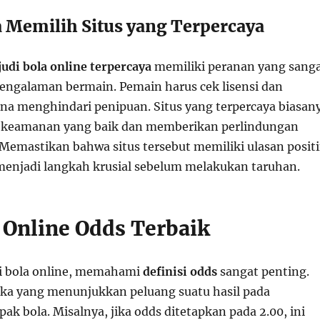
 Memilih Situs yang Terpercaya
 judi bola online terpercaya
memiliki peranan yang sang
engalaman bermain. Pemain harus cek lisensi dan
guna menghindari penipuan. Situs yang terpercaya biasan
m keamanan yang baik dan memberikan perlindungan
Memastikan bahwa situs tersebut memiliki ulasan positi
n menjadi langkah krusial sebelum melakukan taruhan.
a Online Odds Terbaik
i bola online, memahami
definisi odds
sangat penting.
ka yang menunjukkan peluang suatu hasil pada
ak bola. Misalnya, jika odds ditetapkan pada 2.00, ini