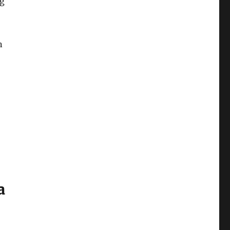
ng
n
a