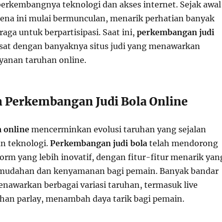
berkembangnya teknologi dan akses internet. Sejak awal
na ini mulai bermunculan, menarik perhatian banyak
ga untuk berpartisipasi. Saat ini,
perkembangan judi
at dengan banyaknya situs judi yang menawarkan
ayanan taruhan online.
n Perkembangan Judi Bola Online
a online
mencerminkan evolusi taruhan yang sejalan
n teknologi.
Perkembangan judi bola
telah mendorong
orm yang lebih inovatif, dengan fitur-fitur menarik yan
udahan dan kenyamanan bagi pemain. Banyak bandar
enawarkan berbagai variasi taruhan, termasuk live
uhan parlay, menambah daya tarik bagi pemain.