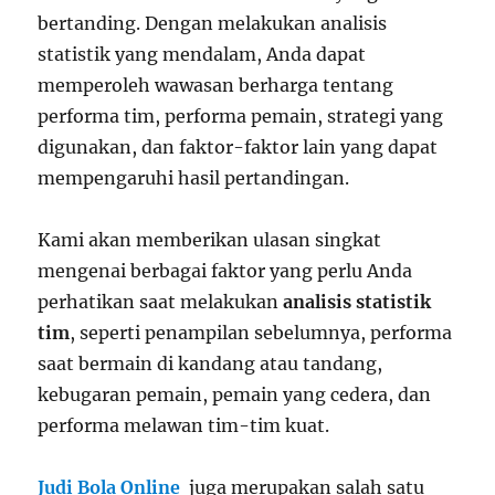
bertanding. Dengan melakukan analisis
statistik yang mendalam, Anda dapat
memperoleh wawasan berharga tentang
performa tim, performa pemain, strategi yang
digunakan, dan faktor-faktor lain yang dapat
mempengaruhi hasil pertandingan.
Kami akan memberikan ulasan singkat
mengenai berbagai faktor yang perlu Anda
perhatikan saat melakukan
analisis statistik
tim
, seperti penampilan sebelumnya, performa
saat bermain di kandang atau tandang,
kebugaran pemain, pemain yang cedera, dan
performa melawan tim-tim kuat.
Judi Bola Online
juga merupakan salah satu