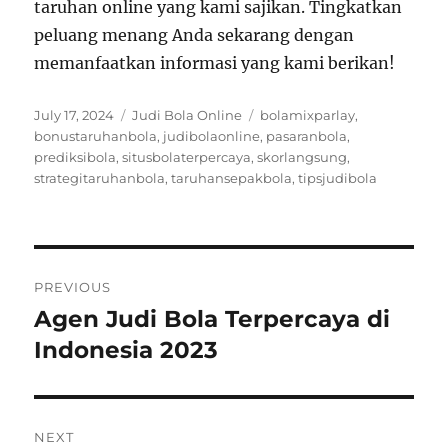
taruhan online yang kami sajikan. Tingkatkan
peluang menang Anda sekarang dengan
memanfaatkan informasi yang kami berikan!
P
C
T
July 17, 2024
Judi Bola Online
bolamixparlay
,
o
a
a
bonustaruhanbola
,
judibolaonline
,
pasaranbola
,
s
t
g
prediksibola
,
situsbolaterpercaya
,
skorlangsung
,
t
e
s
strategitaruhanbola
,
taruhansepakbola
,
tipsjudibola
e
g
d
o
o
r
n
i
P
e
PREVIOUS
s
o
Agen Judi Bola Terpercaya di
P
r
Indonesia 2023
s
e
t
v
i
n
NEXT