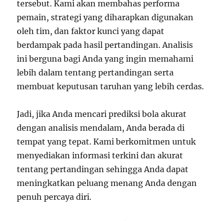
tersebut. Kami akan membahas performa
pemain, strategi yang diharapkan digunakan
oleh tim, dan faktor kunci yang dapat
berdampak pada hasil pertandingan. Analisis
ini berguna bagi Anda yang ingin memahami
lebih dalam tentang pertandingan serta
membuat keputusan taruhan yang lebih cerdas.
Jadi, jika Anda mencari prediksi bola akurat
dengan analisis mendalam, Anda berada di
tempat yang tepat. Kami berkomitmen untuk
menyediakan informasi terkini dan akurat
tentang pertandingan sehingga Anda dapat
meningkatkan peluang menang Anda dengan
penuh percaya diri.