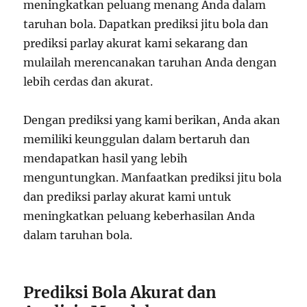
meningkatkan peluang menang Anda dalam
taruhan bola. Dapatkan prediksi jitu bola dan
prediksi parlay akurat kami sekarang dan
mulailah merencanakan taruhan Anda dengan
lebih cerdas dan akurat.
Dengan prediksi yang kami berikan, Anda akan
memiliki keunggulan dalam bertaruh dan
mendapatkan hasil yang lebih
menguntungkan. Manfaatkan prediksi jitu bola
dan prediksi parlay akurat kami untuk
meningkatkan peluang keberhasilan Anda
dalam taruhan bola.
Prediksi Bola Akurat dan