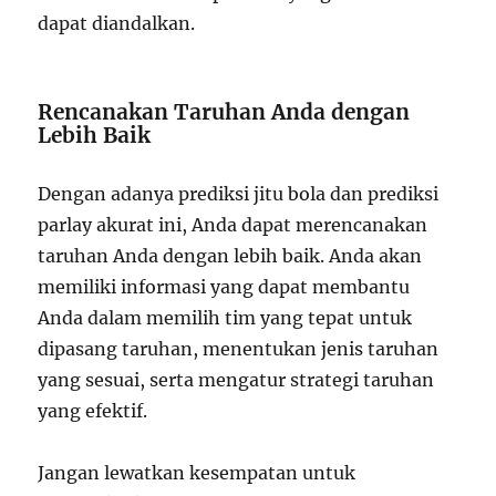
dapat diandalkan.
Rencanakan Taruhan Anda dengan
Lebih Baik
Dengan adanya prediksi jitu bola dan prediksi
parlay akurat ini, Anda dapat merencanakan
taruhan Anda dengan lebih baik. Anda akan
memiliki informasi yang dapat membantu
Anda dalam memilih tim yang tepat untuk
dipasang taruhan, menentukan jenis taruhan
yang sesuai, serta mengatur strategi taruhan
yang efektif.
Jangan lewatkan kesempatan untuk