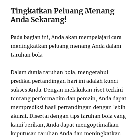
Tingkatkan Peluang Menang
Anda Sekarang!
Pada bagian ini, Anda akan mempelajari cara
meningkatkan peluang menang Anda dalam
taruhan bola
Dalam dunia taruhan bola, mengetahui
prediksi pertandingan hari ini adalah kunci
sukses Anda. Dengan melakukan riset terkini
tentang performa tim dan pemain, Anda dapat
memprediksi hasil pertandingan dengan lebih
akurat. Disertai dengan tips taruhan bola yang
kami berikan, Anda dapat mengoptimalkan
keputusan taruhan Anda dan meningkatkan