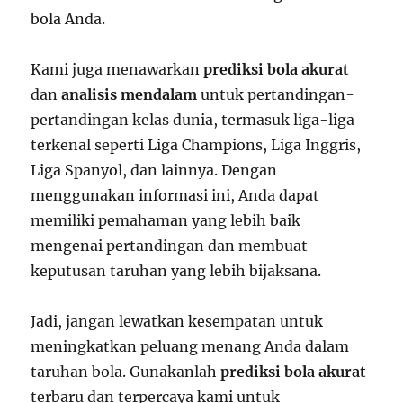
bola Anda.
Kami juga menawarkan
prediksi bola akurat
dan
analisis mendalam
untuk pertandingan-
pertandingan kelas dunia, termasuk liga-liga
terkenal seperti Liga Champions, Liga Inggris,
Liga Spanyol, dan lainnya. Dengan
menggunakan informasi ini, Anda dapat
memiliki pemahaman yang lebih baik
mengenai pertandingan dan membuat
keputusan taruhan yang lebih bijaksana.
Jadi, jangan lewatkan kesempatan untuk
meningkatkan peluang menang Anda dalam
taruhan bola. Gunakanlah
prediksi bola akurat
terbaru dan terpercaya kami untuk