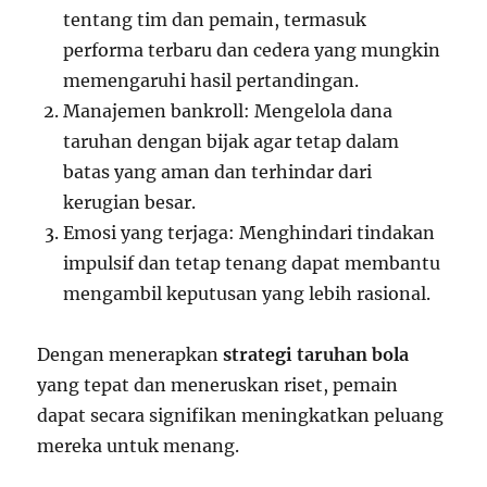
tentang tim dan pemain, termasuk
performa terbaru dan cedera yang mungkin
memengaruhi hasil pertandingan.
Manajemen bankroll: Mengelola dana
taruhan dengan bijak agar tetap dalam
batas yang aman dan terhindar dari
kerugian besar.
Emosi yang terjaga: Menghindari tindakan
impulsif dan tetap tenang dapat membantu
mengambil keputusan yang lebih rasional.
Dengan menerapkan
strategi taruhan bola
yang tepat dan meneruskan riset, pemain
dapat secara signifikan meningkatkan peluang
mereka untuk menang.