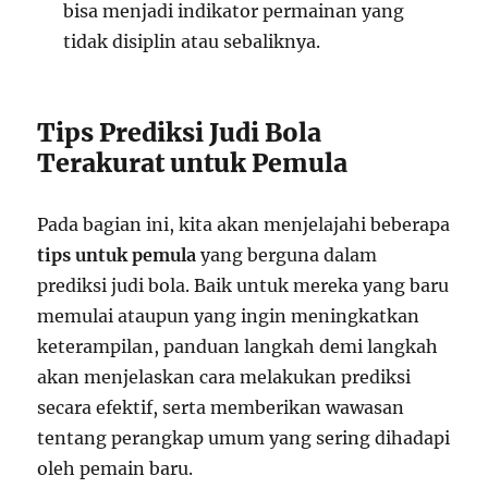
bisa menjadi indikator permainan yang
tidak disiplin atau sebaliknya.
Tips Prediksi Judi Bola
Terakurat untuk Pemula
Pada bagian ini, kita akan menjelajahi beberapa
tips untuk pemula
yang berguna dalam
prediksi judi bola. Baik untuk mereka yang baru
memulai ataupun yang ingin meningkatkan
keterampilan, panduan langkah demi langkah
akan menjelaskan cara melakukan prediksi
secara efektif, serta memberikan wawasan
tentang perangkap umum yang sering dihadapi
oleh pemain baru.