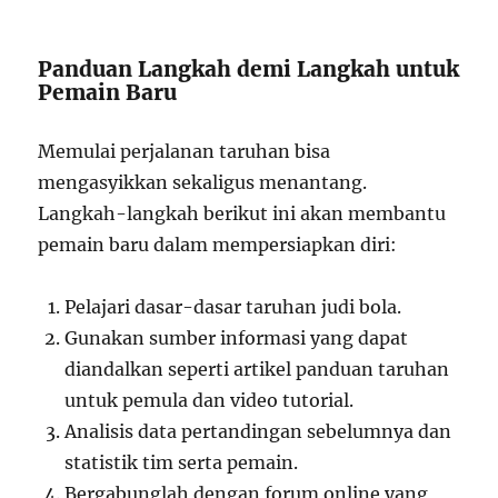
Panduan Langkah demi Langkah untuk
Pemain Baru
Memulai perjalanan taruhan bisa
mengasyikkan sekaligus menantang.
Langkah-langkah berikut ini akan membantu
pemain baru dalam mempersiapkan diri:
Pelajari dasar-dasar taruhan judi bola.
Gunakan sumber informasi yang dapat
diandalkan seperti artikel panduan taruhan
untuk pemula dan video tutorial.
Analisis data pertandingan sebelumnya dan
statistik tim serta pemain.
Bergabunglah dengan forum online yang