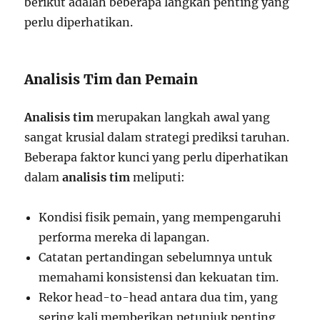
berikut adalah beberapa langkah penting yang
perlu diperhatikan.
Analisis Tim dan Pemain
Analisis tim
merupakan langkah awal yang
sangat krusial dalam strategi prediksi taruhan.
Beberapa faktor kunci yang perlu diperhatikan
dalam
analisis tim
meliputi:
Kondisi fisik pemain, yang mempengaruhi
performa mereka di lapangan.
Catatan pertandingan sebelumnya untuk
memahami konsistensi dan kekuatan tim.
Rekor head-to-head antara dua tim, yang
sering kali memberikan petunjuk penting