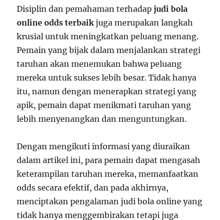
Disiplin dan pemahaman terhadap
judi bola
online odds terbaik
juga merupakan langkah
krusial untuk meningkatkan peluang menang.
Pemain yang bijak dalam menjalankan strategi
taruhan akan menemukan bahwa peluang
mereka untuk sukses lebih besar. Tidak hanya
itu, namun dengan menerapkan strategi yang
apik, pemain dapat menikmati taruhan yang
lebih menyenangkan dan menguntungkan.
Dengan mengikuti informasi yang diuraikan
dalam artikel ini, para pemain dapat mengasah
keterampilan taruhan mereka, memanfaatkan
odds secara efektif, dan pada akhirnya,
menciptakan pengalaman judi bola online yang
tidak hanya menggembirakan tetapi juga