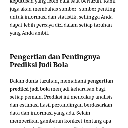
keputusan yang lebih baik saat bertaruh. Kami
juga akan membahas sumber-sumber penting
untuk informasi dan statistik, sehingga Anda
dapat lebih percaya diri dalam setiap taruhan
yang Anda ambil.
Pengertian dan Pentingnya
Prediksi Judi Bola
Dalam dunia taruhan, memahami
pengertian
prediksi judi bola
menjadi keharusan bagi
setiap pemain. Prediksi ini mencakup analisis
dan estimasi hasil pertandingan berdasarkan
data dan informasi yang ada. Selain
memberikan gambaran konkret tentang apa