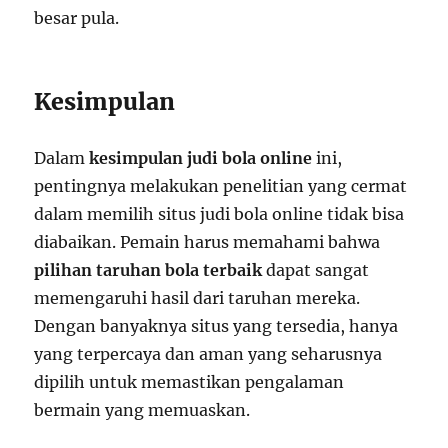
besar pula.
Kesimpulan
Dalam
kesimpulan judi bola online
ini,
pentingnya melakukan penelitian yang cermat
dalam memilih situs judi bola online tidak bisa
diabaikan. Pemain harus memahami bahwa
pilihan taruhan bola terbaik
dapat sangat
memengaruhi hasil dari taruhan mereka.
Dengan banyaknya situs yang tersedia, hanya
yang terpercaya dan aman yang seharusnya
dipilih untuk memastikan pengalaman
bermain yang memuaskan.