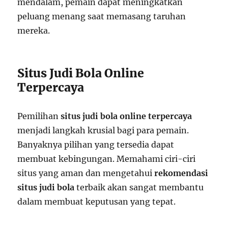
mendalam, pemain dapat meningkatkan
peluang menang saat memasang taruhan
mereka.
Situs Judi Bola Online
Terpercaya
Pemilihan
situs judi bola online terpercaya
menjadi langkah krusial bagi para pemain.
Banyaknya pilihan yang tersedia dapat
membuat kebingungan. Memahami ciri-ciri
situs yang aman dan mengetahui
rekomendasi
situs judi bola
terbaik akan sangat membantu
dalam membuat keputusan yang tepat.