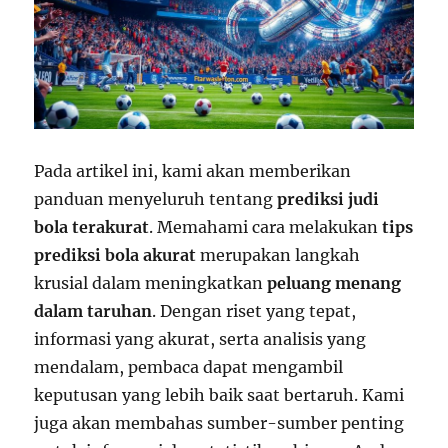
Pada artikel ini, kami akan memberikan
panduan menyeluruh tentang
prediksi judi
bola terakurat
. Memahami cara melakukan
tips
prediksi bola akurat
merupakan langkah
krusial dalam meningkatkan
peluang menang
dalam taruhan
. Dengan riset yang tepat,
informasi yang akurat, serta analisis yang
mendalam, pembaca dapat mengambil
keputusan yang lebih baik saat bertaruh. Kami
juga akan membahas sumber-sumber penting