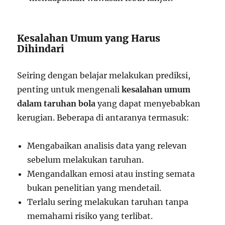
Kesalahan Umum yang Harus
Dihindari
Seiring dengan belajar melakukan prediksi,
penting untuk mengenali
kesalahan umum
dalam taruhan bola
yang dapat menyebabkan
kerugian. Beberapa di antaranya termasuk:
Mengabaikan analisis data yang relevan
sebelum melakukan taruhan.
Mengandalkan emosi atau insting semata
bukan penelitian yang mendetail.
Terlalu sering melakukan taruhan tanpa
memahami risiko yang terlibat.