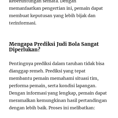
keberuntungan semata. Dengan
memanfaatkan pengertian ini, pemain dapat
membuat keputusan yang lebih bijak dan
terinformasi.
Mengapa Prediksi Judi Bola Sangat
Diperlukan?
Pentingnya prediksi dalam taruhan tidak bisa
dianggap remeh. Prediksi yang tepat
membantu pemain memahami situasi tim,
performa pemain, serta kondisi lapangan.
Dengan informasi yang lengkap, pemain dapat
meramalkan kemungkinan hasil pertandingan
dengan lebih baik. Proses ini melibatkan: