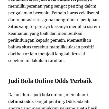
memiliki peranan yang sangat penting dalam
pengalaman bermain. Pemain harus cek lisensi
dan reputasi situs guna menghindari penipuan.
Situs yang terpercaya biasanya memiliki sistem
keamanan yang baik dan memberikan
perlindungan kepada pemain. Memastikan
bahwa situs tersebut memiliki ulasan positif
dari bettor lain menjadi langkah krusial
sebelum melakukan taruhan.
Judi Bola Online Odds Terbaik
Dalam dunia judi bola online, memahami
definisi odds
sangat penting. Odds adalah
angka yang menunjukkan peluang suatu hasil