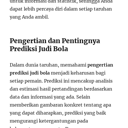
untuk informasi dan statistik, sehingga Anda
dapat lebih percaya diri dalam setiap taruhan
yang Anda ambil.
Pengertian dan Pentingnya
Prediksi Judi Bola
Dalam dunia taruhan, memahami
pengertian
prediksi judi bola
menjadi keharusan bagi
setiap pemain. Prediksi ini mencakup analisis
dan estimasi hasil pertandingan berdasarkan
data dan informasi yang ada. Selain
memberikan gambaran konkret tentang apa
yang dapat diharapkan, prediksi yang baik
mengurangi ketergantungan pada