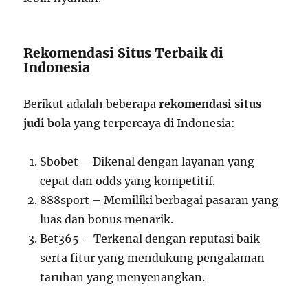
Rekomendasi Situs Terbaik di
Indonesia
Berikut adalah beberapa
rekomendasi situs
judi bola
yang terpercaya di Indonesia:
Sbobet – Dikenal dengan layanan yang
cepat dan odds yang kompetitif.
888sport – Memiliki berbagai pasaran yang
luas dan bonus menarik.
Bet365 – Terkenal dengan reputasi baik
serta fitur yang mendukung pengalaman
taruhan yang menyenangkan.