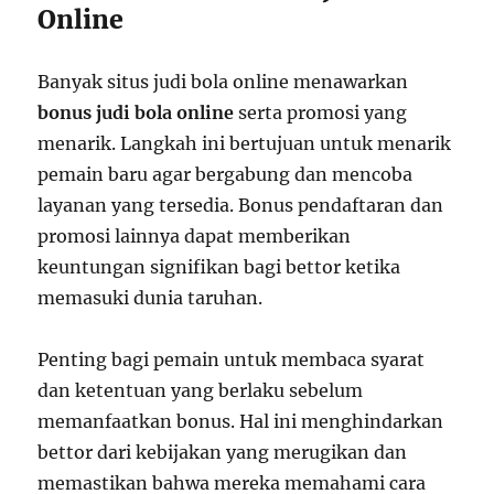
Online
Banyak situs judi bola online menawarkan
bonus judi bola online
serta promosi yang
menarik. Langkah ini bertujuan untuk menarik
pemain baru agar bergabung dan mencoba
layanan yang tersedia. Bonus pendaftaran dan
promosi lainnya dapat memberikan
keuntungan signifikan bagi bettor ketika
memasuki dunia taruhan.
Penting bagi pemain untuk membaca syarat
dan ketentuan yang berlaku sebelum
memanfaatkan bonus. Hal ini menghindarkan
bettor dari kebijakan yang merugikan dan
memastikan bahwa mereka memahami cara