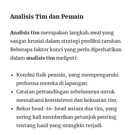
Analisis Tim dan Pemain
Analisis tim
merupakan langkah awal yang
sangat krusial dalam strategi prediksi taruhan.
Beberapa faktor kunci yang perlu diperhatikan
dalam
analisis tim
meliputi:
Kondisi fisik pemain, yang mempengaruhi
performa mereka di lapangan.
Catatan pertandingan sebelumnya untuk
memahami konsistensi dan kekuatan tim.
Rekor head-to-head antara dua tim, yang
sering kali memberikan petunjuk penting
tentang hasil yang mungkin terjadi.