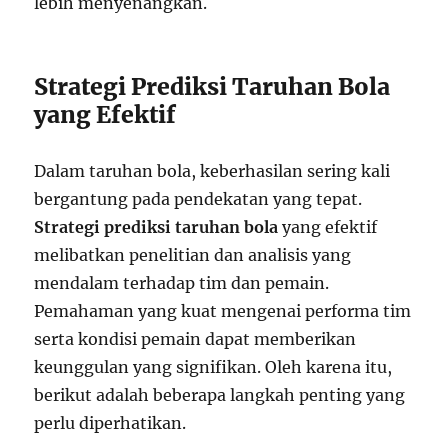
lebih menyenangkan.
Strategi Prediksi Taruhan Bola
yang Efektif
Dalam taruhan bola, keberhasilan sering kali
bergantung pada pendekatan yang tepat.
Strategi prediksi taruhan bola
yang efektif
melibatkan penelitian dan analisis yang
mendalam terhadap tim dan pemain.
Pemahaman yang kuat mengenai performa tim
serta kondisi pemain dapat memberikan
keunggulan yang signifikan. Oleh karena itu,
berikut adalah beberapa langkah penting yang
perlu diperhatikan.