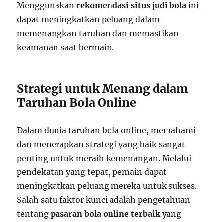
Menggunakan
rekomendasi situs judi bola
ini
dapat meningkatkan peluang dalam
memenangkan taruhan dan memastikan
keamanan saat bermain.
Strategi untuk Menang dalam
Taruhan Bola Online
Dalam dunia taruhan bola online, memahami
dan menerapkan strategi yang baik sangat
penting untuk meraih kemenangan. Melalui
pendekatan yang tepat, pemain dapat
meningkatkan peluang mereka untuk sukses.
Salah satu faktor kunci adalah pengetahuan
tentang
pasaran bola online terbaik
yang