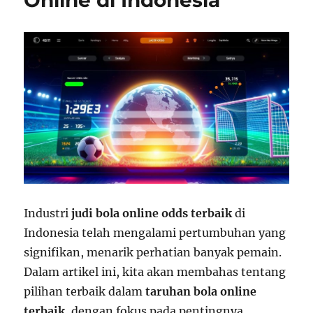
Online di Indonesia
Industri
judi bola online odds terbaik
di
Indonesia telah mengalami pertumbuhan yang
signifikan, menarik perhatian banyak pemain.
Dalam artikel ini, kita akan membahas tentang
pilihan terbaik dalam
taruhan bola online
terbaik
, dengan fokus pada pentingnya