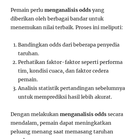
Pemain perlu
menganalisis odds
yang
diberikan oleh berbagai bandar untuk
menemukan nilai terbaik. Proses ini meliputi:
Bandingkan odds dari beberapa penyedia
taruhan.
Perhatikan faktor-faktor seperti performa
tim, kondisi cuaca, dan faktor cedera
pemain.
Analisis statistik pertandingan sebelumnya
untuk memprediksi hasil lebih akurat.
Dengan melakukan
menganalisis odds
secara
mendalam, pemain dapat meningkatkan
peluang menang saat memasang taruhan