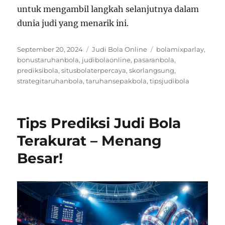
untuk mengambil langkah selanjutnya dalam
dunia judi yang menarik ini.
P
C
T
September 20, 2024
Judi Bola Online
bolamixparlay
,
o
a
a
bonustaruhanbola
,
judibolaonline
,
pasaranbola
,
s
t
g
prediksibola
,
situsbolaterpercaya
,
skorlangsung
,
t
e
s
strategitaruhanbola
,
taruhansepakbola
,
tipsjudibola
e
g
d
o
o
r
Tips Prediksi Judi Bola
n
i
e
Terakurat – Menang
s
Besar!