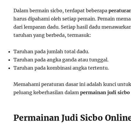
Dalam bermain sicbo, terdapat beberapa
peraturan
harus dipahami oleh setiap pemain. Pemain mema
dari lemparan dadu. Setiap hasil dadu menawarkan
taruhan yang berbeda, termasuk:
Taruhan pada jumlah total dadu.
Taruhan pada angka ganda atau tunggal.
Taruhan pada kombinasi angka tertentu.
Memahami peraturan dasar ini adalah kunci unt
peluang keberhasilan dalam
permainan judi sicbo
Permainan Judi Sicbo Onlin