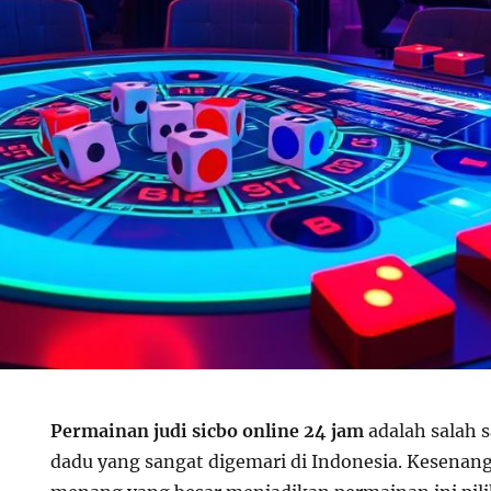
Permainan judi sicbo online 24 jam
adalah salah 
dadu yang sangat digemari di Indonesia. Kesenan