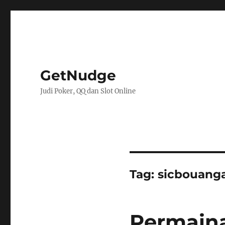
GetNudge
Judi Poker, QQ dan Slot Online
Tag:
sicbouanga
Permaina