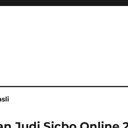
sli
n Judi Sicbo Online 