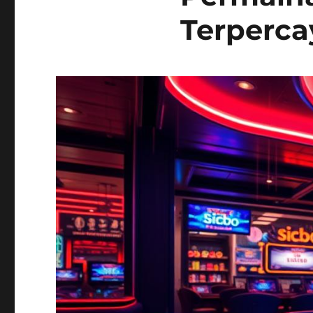
Terperca