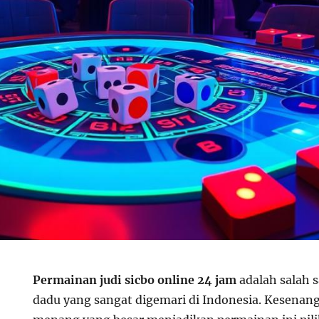
Permainan judi sicbo online 24 jam
adalah salah 
dadu yang sangat digemari di Indonesia. Kesenan