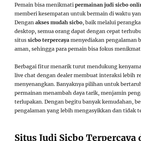
Pemain bisa menikmati
permainan judi sicbo onli
memberi kesempatan untuk bermain di waktu yan
Dengan
akses mudah sicbo
, baik melalui perang
desktop, semua orang dapat dengan cepat terhubu
situs
sicbo terpercaya
menyediakan pengalaman b
aman, sehingga para pemain bisa fokus menikmat
Berbagai fitur menarik turut mendukung kenyama
live chat dengan dealer membuat interaksi lebih re
menyenangkan. Banyaknya pilihan untuk bertaru
permainan menambah daya tarik, menjamin peng
terlupakan. Dengan begitu banyak kemudahan, be
pengalaman yang lebih mengasyikkan dan tidak te
Situs Judi Sicbo Terpercaya 