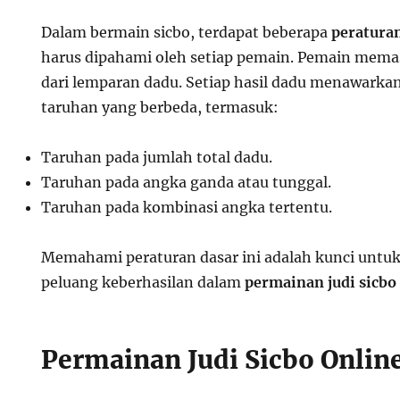
Dalam bermain sicbo, terdapat beberapa
peraturan
harus dipahami oleh setiap pemain. Pemain mema
dari lemparan dadu. Setiap hasil dadu menawarkan
taruhan yang berbeda, termasuk:
Taruhan pada jumlah total dadu.
Taruhan pada angka ganda atau tunggal.
Taruhan pada kombinasi angka tertentu.
Memahami peraturan dasar ini adalah kunci unt
peluang keberhasilan dalam
permainan judi sicbo
Permainan Judi Sicbo Onlin