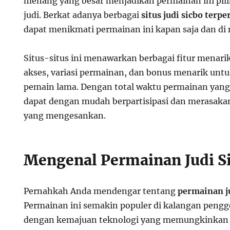
menang yang besar menjadikan permainan ini pili
judi. Berkat adanya berbagai
situs judi sicbo terpe
dapat menikmati permainan ini kapan saja dan di 
Situs-situs ini menawarkan berbagai fitur menar
akses, variasi permainan, dan bonus menarik un
pemain lama. Dengan total waktu permainan yang 
dapat dengan mudah berpartisipasi dan merasak
yang mengesankan.
Mengenal Permainan Judi S
Pernahkah Anda mendengar tentang
permainan ju
Permainan ini semakin populer di kalangan pengg
dengan kemajuan teknologi yang memungkinkan