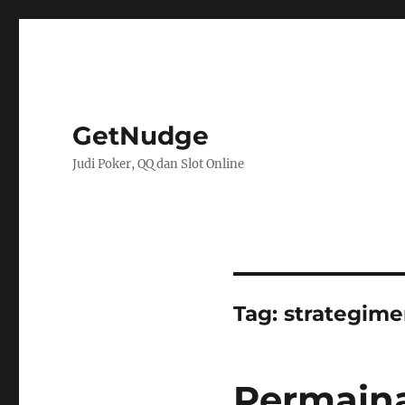
GetNudge
Judi Poker, QQ dan Slot Online
Tag:
strategim
Permaina