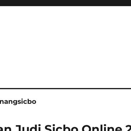
enangsicbo
n Judi Sicbo Online 