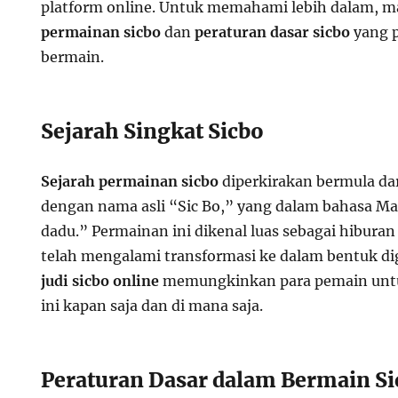
platform online. Untuk memahami lebih dalam, mar
permainan sicbo
dan
peraturan dasar sicbo
yang p
bermain.
Sejarah Singkat Sicbo
Sejarah permainan sicbo
diperkirakan bermula da
dengan nama asli “Sic Bo,” yang dalam bahasa Ma
dadu.” Permainan ini dikenal luas sebagai hiburan
telah mengalami transformasi ke dalam bentuk dig
judi sicbo online
memungkinkan para pemain unt
ini kapan saja dan di mana saja.
Peraturan Dasar dalam Bermain Si