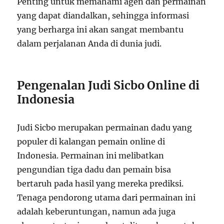
Penting untuk memahami agen dan permainan
yang dapat diandalkan, sehingga informasi
yang berharga ini akan sangat membantu
dalam perjalanan Anda di dunia judi.
Pengenalan Judi Sicbo Online di
Indonesia
Judi Sicbo merupakan permainan dadu yang
populer di kalangan pemain online di
Indonesia. Permainan ini melibatkan
pengundian tiga dadu dan pemain bisa
bertaruh pada hasil yang mereka prediksi.
Tenaga pendorong utama dari permainan ini
adalah keberuntungan, namun ada juga