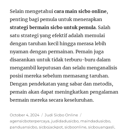
Selain mengetahui
cara main sicbo online
,
penting bagi pemula untuk menerapkan
strategi bermain sicbo untuk pemula
. Salah
satu strategi yang efektif adalah memulai
dengan taruhan kecil hingga merasa lebih
nyaman dengan permainan. Pemain juga
disarankan untuk tidak terburu-buru dalam
mengambil keputusan dan selalu menganalisis
posisi mereka sebelum memasang taruhan.
Dengan pendekatan yang sabar dan metodis,
pemain akan dapat meningkatkan pengalaman
bermain mereka secara keseluruhan.
P
C
T
October 4, 2024
Judi Sicbo Online
o
a
a
agensicboterpercaya
,
judidadusicbo
,
maindadusicbo
,
s
t
g
panduansicbo
,
sicbojackpot
,
sicboonline
,
sicbouangasli
,