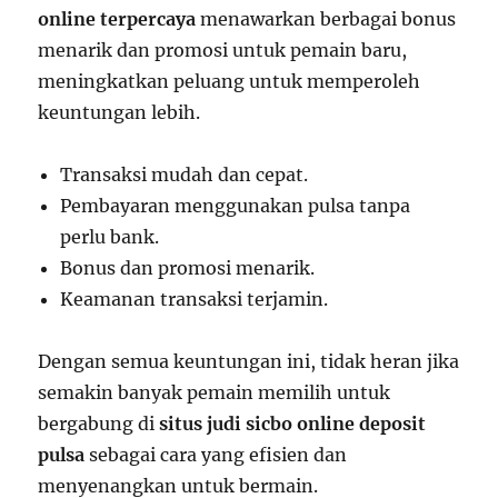
online terpercaya
menawarkan berbagai bonus
menarik dan promosi untuk pemain baru,
meningkatkan peluang untuk memperoleh
keuntungan lebih.
Transaksi mudah dan cepat.
Pembayaran menggunakan pulsa tanpa
perlu bank.
Bonus dan promosi menarik.
Keamanan transaksi terjamin.
Dengan semua keuntungan ini, tidak heran jika
semakin banyak pemain memilih untuk
bergabung di
situs judi sicbo online deposit
pulsa
sebagai cara yang efisien dan
menyenangkan untuk bermain.