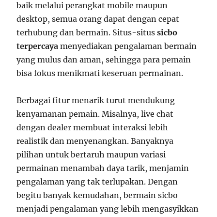
baik melalui perangkat mobile maupun
desktop, semua orang dapat dengan cepat
terhubung dan bermain. Situs-situs
sicbo
terpercaya
menyediakan pengalaman bermain
yang mulus dan aman, sehingga para pemain
bisa fokus menikmati keseruan permainan.
Berbagai fitur menarik turut mendukung
kenyamanan pemain. Misalnya, live chat
dengan dealer membuat interaksi lebih
realistik dan menyenangkan. Banyaknya
pilihan untuk bertaruh maupun variasi
permainan menambah daya tarik, menjamin
pengalaman yang tak terlupakan. Dengan
begitu banyak kemudahan, bermain sicbo
menjadi pengalaman yang lebih mengasyikkan