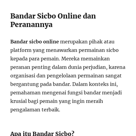
Bandar Sicbo Online dan
Peranannya
Bandar sicbo online
merupakan pihak atau
platform yang menawarkan permainan sicbo
kepada para pemain. Mereka memainkan
peranan penting dalam dunia perjudian, karena
organisasi dan pengelolaan permainan sangat
bergantung pada bandar. Dalam konteks ini,
pemahaman mengenai fungsi bandar menjadi
krusial bagi pemain yang ingin meraih
pengalaman terbaik.
Apa itu Bandar Sicbo?