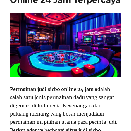
Online 24 Jam Terpercaya
Permainan judi sicbo online 24 jam
adalah
salah satu jenis permainan dadu yang sangat
digemari di Indonesia. Kesenangan dan
peluang menang yang besar menjadikan
permainan ini pilihan utama para pecinta judi.
Berkat adanya berbagai
situs judi sicbo