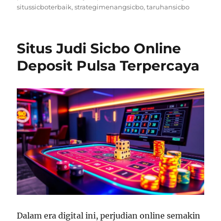
t
e
s
situssicboterbaik
,
strategimenangsicbo
,
taruhansicbo
e
g
d
o
o
r
Situs Judi Sicbo Online
n
i
e
Deposit Pulsa Terpercaya
s
Dalam era digital ini, perjudian online semakin