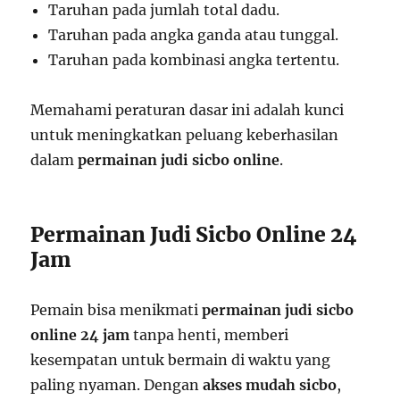
Taruhan pada jumlah total dadu.
Taruhan pada angka ganda atau tunggal.
Taruhan pada kombinasi angka tertentu.
Memahami peraturan dasar ini adalah kunci
untuk meningkatkan peluang keberhasilan
dalam
permainan judi sicbo online
.
Permainan Judi Sicbo Online 24
Jam
Pemain bisa menikmati
permainan judi sicbo
online 24 jam
tanpa henti, memberi
kesempatan untuk bermain di waktu yang
paling nyaman. Dengan
akses mudah sicbo
,