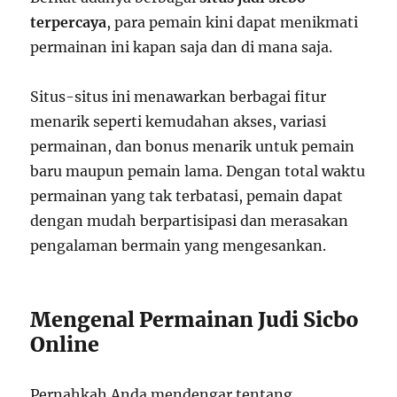
terpercaya
, para pemain kini dapat menikmati
permainan ini kapan saja dan di mana saja.
Situs-situs ini menawarkan berbagai fitur
menarik seperti kemudahan akses, variasi
permainan, dan bonus menarik untuk pemain
baru maupun pemain lama. Dengan total waktu
permainan yang tak terbatasi, pemain dapat
dengan mudah berpartisipasi dan merasakan
pengalaman bermain yang mengesankan.
Mengenal Permainan Judi Sicbo
Online
Pernahkah Anda mendengar tentang