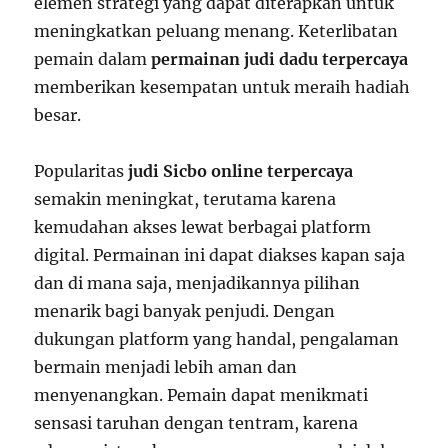
elemen strategi yang dapat diterapkan untuk
meningkatkan peluang menang. Keterlibatan
pemain dalam
permainan judi dadu terpercaya
memberikan kesempatan untuk meraih hadiah
besar.
Popularitas
judi Sicbo online terpercaya
semakin meningkat, terutama karena
kemudahan akses lewat berbagai platform
digital. Permainan ini dapat diakses kapan saja
dan di mana saja, menjadikannya pilihan
menarik bagi banyak penjudi. Dengan
dukungan platform yang handal, pengalaman
bermain menjadi lebih aman dan
menyenangkan. Pemain dapat menikmati
sensasi taruhan dengan tentram, karena