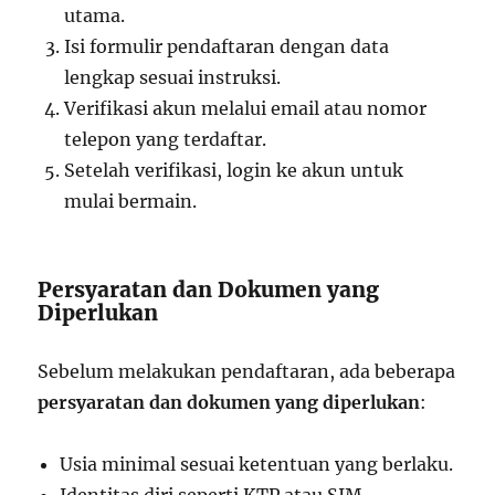
utama.
Isi formulir pendaftaran dengan data
lengkap sesuai instruksi.
Verifikasi akun melalui email atau nomor
telepon yang terdaftar.
Setelah verifikasi, login ke akun untuk
mulai bermain.
Persyaratan dan Dokumen yang
Diperlukan
Sebelum melakukan pendaftaran, ada beberapa
persyaratan dan dokumen yang diperlukan
:
Usia minimal sesuai ketentuan yang berlaku.
Identitas diri seperti KTP atau SIM.