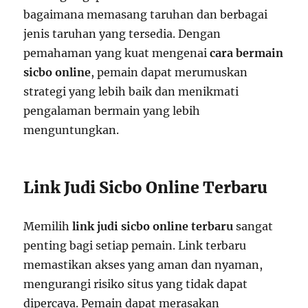
bagaimana memasang taruhan dan berbagai
jenis taruhan yang tersedia. Dengan
pemahaman yang kuat mengenai
cara bermain
sicbo online
, pemain dapat merumuskan
strategi yang lebih baik dan menikmati
pengalaman bermain yang lebih
menguntungkan.
Link Judi Sicbo Online Terbaru
Memilih
link judi sicbo online terbaru
sangat
penting bagi setiap pemain. Link terbaru
memastikan akses yang aman dan nyaman,
mengurangi risiko situs yang tidak dapat
dipercaya. Pemain dapat merasakan