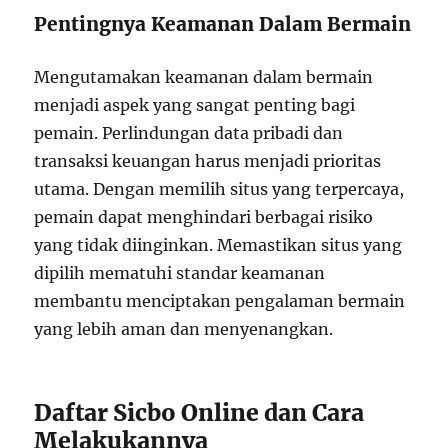
Pentingnya Keamanan Dalam Bermain
Mengutamakan keamanan dalam bermain
menjadi aspek yang sangat penting bagi
pemain. Perlindungan data pribadi dan
transaksi keuangan harus menjadi prioritas
utama. Dengan memilih situs yang terpercaya,
pemain dapat menghindari berbagai risiko
yang tidak diinginkan. Memastikan situs yang
dipilih mematuhi standar keamanan
membantu menciptakan pengalaman bermain
yang lebih aman dan menyenangkan.
Daftar Sicbo Online dan Cara
Melakukannya