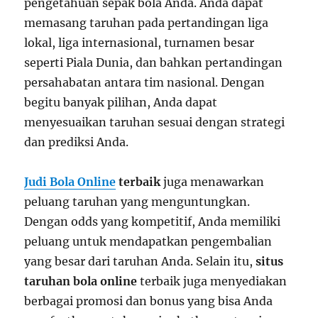
pengetahuan sepak bola Anda. Anda dapat
memasang taruhan pada pertandingan liga
lokal, liga internasional, turnamen besar
seperti Piala Dunia, dan bahkan pertandingan
persahabatan antara tim nasional. Dengan
begitu banyak pilihan, Anda dapat
menyesuaikan taruhan sesuai dengan strategi
dan prediksi Anda.
Judi Bola Online
terbaik
juga menawarkan
peluang taruhan yang menguntungkan.
Dengan odds yang kompetitif, Anda memiliki
peluang untuk mendapatkan pengembalian
yang besar dari taruhan Anda. Selain itu,
situs
taruhan bola online
terbaik juga menyediakan
berbagai promosi dan bonus yang bisa Anda