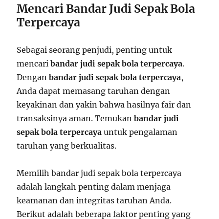
Mencari Bandar Judi Sepak Bola
Terpercaya
Sebagai seorang penjudi, penting untuk
mencari
bandar judi sepak bola terpercaya
.
Dengan
bandar judi sepak bola terpercaya
,
Anda dapat memasang taruhan dengan
keyakinan dan yakin bahwa hasilnya fair dan
transaksinya aman. Temukan
bandar judi
sepak bola terpercaya
untuk pengalaman
taruhan yang berkualitas.
Memilih bandar judi sepak bola terpercaya
adalah langkah penting dalam menjaga
keamanan dan integritas taruhan Anda.
Berikut adalah beberapa faktor penting yang