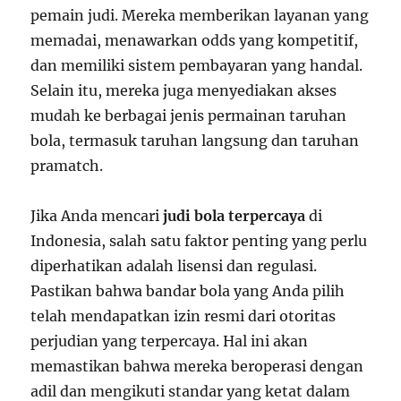
pemain judi. Mereka memberikan layanan yang
memadai, menawarkan odds yang kompetitif,
dan memiliki sistem pembayaran yang handal.
Selain itu, mereka juga menyediakan akses
mudah ke berbagai jenis permainan taruhan
bola, termasuk taruhan langsung dan taruhan
pramatch.
Jika Anda mencari
judi bola terpercaya
di
Indonesia, salah satu faktor penting yang perlu
diperhatikan adalah lisensi dan regulasi.
Pastikan bahwa bandar bola yang Anda pilih
telah mendapatkan izin resmi dari otoritas
perjudian yang terpercaya. Hal ini akan
memastikan bahwa mereka beroperasi dengan
adil dan mengikuti standar yang ketat dalam