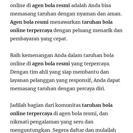
online di
agen bola resmi
adalah Anda bisa
memasang taruhan dengan nyaman dan aman.
Agen bola resmi
menawarkan
taruhan bola
online terpercaya
dengan peluang menarik dan
pembayaran yang cepat.
Raih kemenangan Anda dalam taruhan bola
online di
agen bola resmi
yang terpercaya.
Dengan tim ahli yang siap membantu dan
layanan pelanggan yang responsif, Anda dapat
memasang taruhan dengan percaya diri.
Jadilah bagian dari komunitas
taruhan bola
online terpercaya
di agen bola resmi, dan
nikmati pengalaman yang seru dan
menguntungkan. Segera daftar dan mulailah