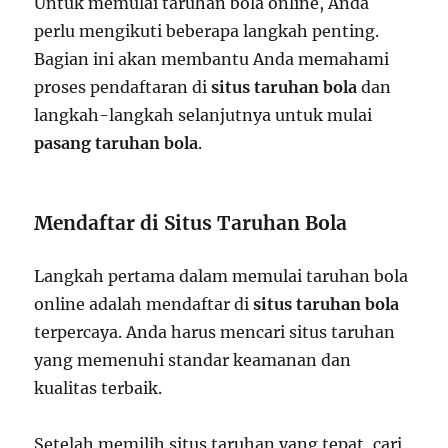
Untuk memulai taruhan bola online, Anda
perlu mengikuti beberapa langkah penting.
Bagian ini akan membantu Anda memahami
proses pendaftaran di
situs taruhan bola
dan
langkah-langkah selanjutnya untuk mulai
pasang taruhan bola
.
Mendaftar di Situs Taruhan Bola
Langkah pertama dalam memulai taruhan bola
online adalah mendaftar di
situs taruhan bola
terpercaya. Anda harus mencari situs taruhan
yang memenuhi standar keamanan dan
kualitas terbaik.
Setelah memilih situs taruhan yang tepat, cari