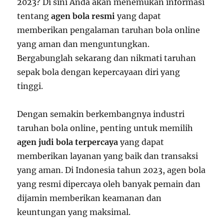
2023? Di sini Anda akan menemukan informasi
tentang
agen bola resmi
yang dapat
memberikan pengalaman taruhan bola online
yang aman dan menguntungkan.
Bergabunglah sekarang dan nikmati taruhan
sepak bola dengan kepercayaan diri yang
tinggi.
Dengan semakin berkembangnya industri
taruhan bola online, penting untuk memilih
agen judi bola terpercaya
yang dapat
memberikan layanan yang baik dan transaksi
yang aman. Di Indonesia tahun 2023, agen bola
yang resmi dipercaya oleh banyak pemain dan
dijamin memberikan keamanan dan
keuntungan yang maksimal.