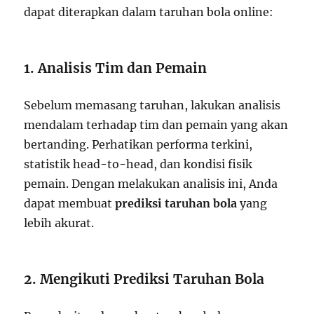
dapat diterapkan dalam taruhan bola online:
1. Analisis Tim dan Pemain
Sebelum memasang taruhan, lakukan analisis
mendalam terhadap tim dan pemain yang akan
bertanding. Perhatikan performa terkini,
statistik head-to-head, dan kondisi fisik
pemain. Dengan melakukan analisis ini, Anda
dapat membuat
prediksi taruhan bola
yang
lebih akurat.
2. Mengikuti Prediksi Taruhan Bola