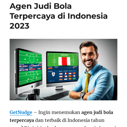
Agen Judi Bola
Terpercaya di Indonesia
2023
GetNudge
– Ingin menemukan
agen judi bola
terpercaya
dan terbaik di Indonesia tahun