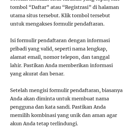
tombol “Daftar” atau “Registrasi” di halaman
utama situs tersebut. Klik tombol tersebut
untuk mengakses formulir pendaftaran.
Isi formulir pendaftaran dengan informasi
pribadi yang valid, seperti nama lengkap,
alamat email, nomor telepon, dan tanggal
lahir. Pastikan Anda memberikan informasi
yang akurat dan benar.
Setelah mengisi formulir pendaftaran, biasanya
Anda akan diminta untuk membuat nama
pengguna dan kata sandi. Pastikan Anda
memilih kombinasi yang unik dan aman agar
akun Anda tetap terlindungi.