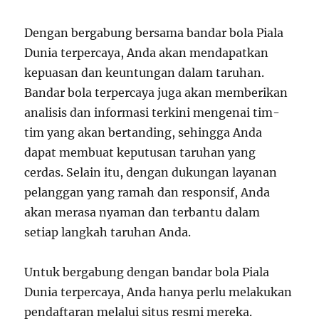
Dengan bergabung bersama bandar bola Piala
Dunia terpercaya, Anda akan mendapatkan
kepuasan dan keuntungan dalam taruhan.
Bandar bola terpercaya juga akan memberikan
analisis dan informasi terkini mengenai tim-
tim yang akan bertanding, sehingga Anda
dapat membuat keputusan taruhan yang
cerdas. Selain itu, dengan dukungan layanan
pelanggan yang ramah dan responsif, Anda
akan merasa nyaman dan terbantu dalam
setiap langkah taruhan Anda.
Untuk bergabung dengan bandar bola Piala
Dunia terpercaya, Anda hanya perlu melakukan
pendaftaran melalui situs resmi mereka.