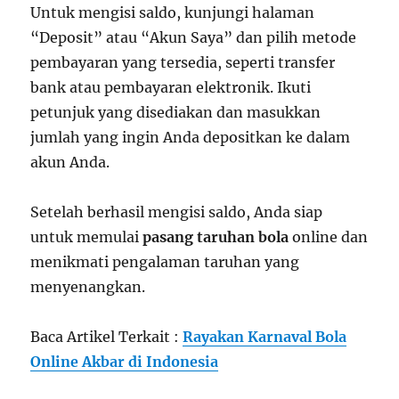
Untuk mengisi saldo, kunjungi halaman
“Deposit” atau “Akun Saya” dan pilih metode
pembayaran yang tersedia, seperti transfer
bank atau pembayaran elektronik. Ikuti
petunjuk yang disediakan dan masukkan
jumlah yang ingin Anda depositkan ke dalam
akun Anda.
Setelah berhasil mengisi saldo, Anda siap
untuk memulai
pasang taruhan bola
online dan
menikmati pengalaman taruhan yang
menyenangkan.
Baca Artikel Terkait :
Rayakan Karnaval Bola
Online Akbar di Indonesia