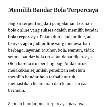
Memilih Bandar Bola Terpercaya
Bagian terpenting dari pengalaman taruhan
bola online yang sukses adalah memilih
bandar
bola terpercaya
. Dalam dunia judi online, ada
banyak
agen judi online
yang menawarkan
berbagai layanan taruhan bola. Namun, tidak
semua bandar bola tersebut dapat dipercaya.
Oleh karena itu, penting bagi Anda untuk
melakukan sejumlah penelitian sebelum
memilih
bandar bola terbaik
untuk
memastikan keamanan dan kepuasan saat
bermain.
Sebuah bandar bola terpercaya biasanya