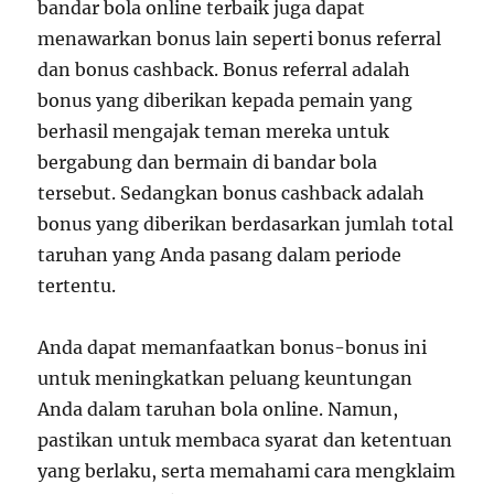
bandar bola online terbaik juga dapat
menawarkan bonus lain seperti bonus referral
dan bonus cashback. Bonus referral adalah
bonus yang diberikan kepada pemain yang
berhasil mengajak teman mereka untuk
bergabung dan bermain di bandar bola
tersebut. Sedangkan bonus cashback adalah
bonus yang diberikan berdasarkan jumlah total
taruhan yang Anda pasang dalam periode
tertentu.
Anda dapat memanfaatkan bonus-bonus ini
untuk meningkatkan peluang keuntungan
Anda dalam taruhan bola online. Namun,
pastikan untuk membaca syarat dan ketentuan
yang berlaku, serta memahami cara mengklaim