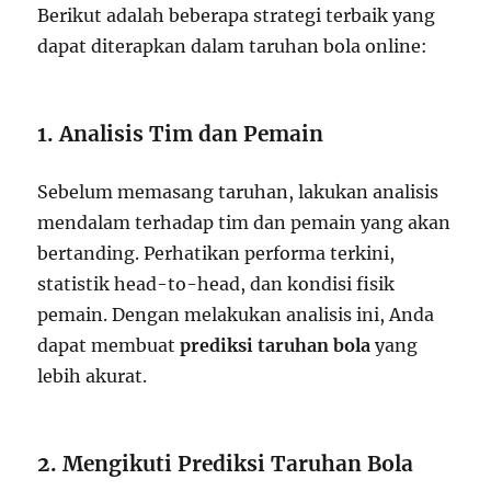
Berikut adalah beberapa strategi terbaik yang
dapat diterapkan dalam taruhan bola online:
1. Analisis Tim dan Pemain
Sebelum memasang taruhan, lakukan analisis
mendalam terhadap tim dan pemain yang akan
bertanding. Perhatikan performa terkini,
statistik head-to-head, dan kondisi fisik
pemain. Dengan melakukan analisis ini, Anda
dapat membuat
prediksi taruhan bola
yang
lebih akurat.
2. Mengikuti Prediksi Taruhan Bola