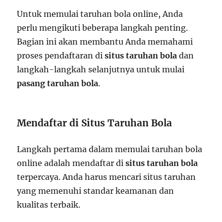
Untuk memulai taruhan bola online, Anda
perlu mengikuti beberapa langkah penting.
Bagian ini akan membantu Anda memahami
proses pendaftaran di
situs taruhan bola
dan
langkah-langkah selanjutnya untuk mulai
pasang taruhan bola
.
Mendaftar di Situs Taruhan Bola
Langkah pertama dalam memulai taruhan bola
online adalah mendaftar di
situs taruhan bola
terpercaya. Anda harus mencari situs taruhan
yang memenuhi standar keamanan dan
kualitas terbaik.