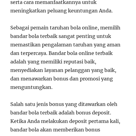
serta cara memanfaatkannya untuk
meningkatkan peluang keuntungan Anda.
Sebagai pemain taruhan bola online, memilih
bandar bola terbaik sangat penting untuk
memastikan pengalaman taruhan yang aman
dan terpercaya. Bandar bola online terbaik
adalah yang memiliki reputasi baik,
menyediakan layanan pelanggan yang baik,
dan menawarkan bonus dan promosi yang
menguntungkan.
Salah satu jenis bonus yang ditawarkan oleh
bandar bola terbaik adalah bonus deposit.
Ketika Anda melakukan deposit pertama kali,
bandar bola akan memberikan bonus