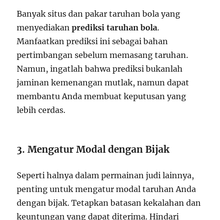
Banyak situs dan pakar taruhan bola yang
menyediakan
prediksi taruhan bola
.
Manfaatkan prediksi ini sebagai bahan
pertimbangan sebelum memasang taruhan.
Namun, ingatlah bahwa prediksi bukanlah
jaminan kemenangan mutlak, namun dapat
membantu Anda membuat keputusan yang
lebih cerdas.
3. Mengatur Modal dengan Bijak
Seperti halnya dalam permainan judi lainnya,
penting untuk mengatur modal taruhan Anda
dengan bijak. Tetapkan batasan kekalahan dan
keuntungan yang dapat diterima. Hindari