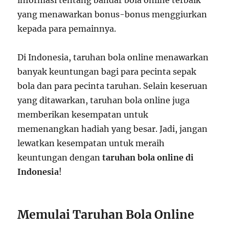
yang menawarkan bonus-bonus menggiurkan
kepada para pemainnya.
Di Indonesia, taruhan bola online menawarkan
banyak keuntungan bagi para pecinta sepak
bola dan para pecinta taruhan. Selain keseruan
yang ditawarkan, taruhan bola online juga
memberikan kesempatan untuk
memenangkan hadiah yang besar. Jadi, jangan
lewatkan kesempatan untuk meraih
keuntungan dengan
taruhan bola online di
Indonesia
!
Memulai Taruhan Bola Online