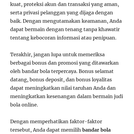
kuat, proteksi akun dan transaksi yang aman,
serta privasi pelanggan yang dijaga dengan
baik. Dengan mengutamakan keamanan, Anda
dapat bermain dengan tenang tanpa khawatir
tentang kebocoran informasi atau penipuan.
Terakhir, jangan lupa untuk memeriksa
berbagai bonus dan promosi yang ditawarkan
oleh bandar bola terpercaya. Bonus selamat
datang, bonus deposit, dan bonus loyalitas
dapat meningkatkan nilai taruhan Anda dan
meningkatkan kesenangan dalam bermain judi
bola online.
Dengan memperhatikan faktor-faktor
tersebut, Anda dapat memilih
bandar bola