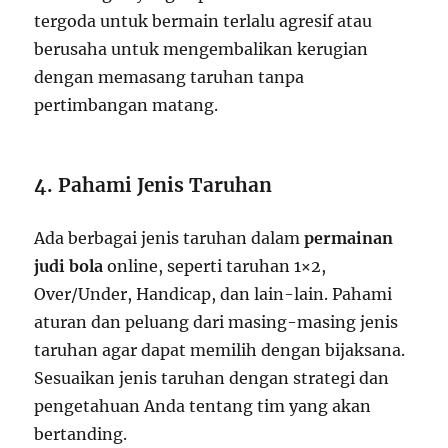
tergoda untuk bermain terlalu agresif atau
berusaha untuk mengembalikan kerugian
dengan memasang taruhan tanpa
pertimbangan matang.
4. Pahami Jenis Taruhan
Ada berbagai jenis taruhan dalam
permainan
judi bola
online, seperti taruhan 1×2,
Over/Under, Handicap, dan lain-lain. Pahami
aturan dan peluang dari masing-masing jenis
taruhan agar dapat memilih dengan bijaksana.
Sesuaikan jenis taruhan dengan strategi dan
pengetahuan Anda tentang tim yang akan
bertanding.