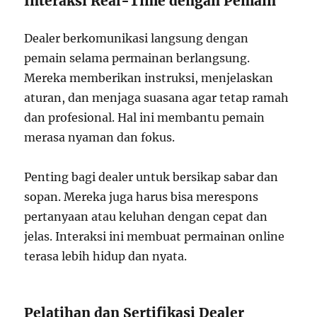
Interaksi Real-Time dengan Pemain
Dealer berkomunikasi langsung dengan
pemain selama permainan berlangsung.
Mereka memberikan instruksi, menjelaskan
aturan, dan menjaga suasana agar tetap ramah
dan profesional. Hal ini membantu pemain
merasa nyaman dan fokus.
Penting bagi dealer untuk bersikap sabar dan
sopan. Mereka juga harus bisa merespons
pertanyaan atau keluhan dengan cepat dan
jelas. Interaksi ini membuat permainan online
terasa lebih hidup dan nyata.
Pelatihan dan Sertifikasi Dealer