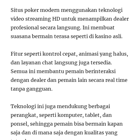
Situs poker modern menggunakan teknologi
video streaming HD untuk menampilkan dealer
profesional secara langsung. Ini membuat
suasana bermain terasa seperti di kasino asli.
Fitur seperti kontrol cepat, animasi yang halus,
dan layanan chat langsung juga tersedia.
Semua ini membantu pemain berinteraksi
dengan dealer dan pemain lain secara real time
tanpa gangguan.
Teknologi ini juga mendukung berbagai
perangkat, seperti komputer, tablet, dan
ponsel, sehingga pemain bisa bermain kapan
saja dan di mana saja dengan kualitas yang