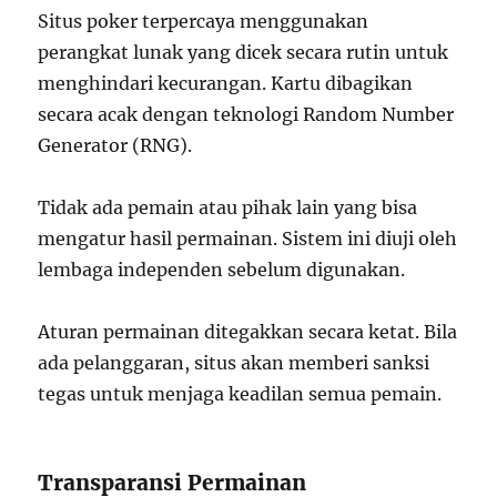
Situs poker terpercaya menggunakan
perangkat lunak yang dicek secara rutin untuk
menghindari kecurangan. Kartu dibagikan
secara acak dengan teknologi Random Number
Generator (RNG).
Tidak ada pemain atau pihak lain yang bisa
mengatur hasil permainan. Sistem ini diuji oleh
lembaga independen sebelum digunakan.
Aturan permainan ditegakkan secara ketat. Bila
ada pelanggaran, situs akan memberi sanksi
tegas untuk menjaga keadilan semua pemain.
Transparansi Permainan