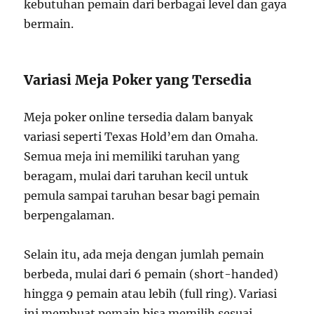
kebutuhan pemain dari berbagai level dan gaya
bermain.
Variasi Meja Poker yang Tersedia
Meja poker online tersedia dalam banyak
variasi seperti Texas Hold’em dan Omaha.
Semua meja ini memiliki taruhan yang
beragam, mulai dari taruhan kecil untuk
pemula sampai taruhan besar bagi pemain
berpengalaman.
Selain itu, ada meja dengan jumlah pemain
berbeda, mulai dari 6 pemain (short-handed)
hingga 9 pemain atau lebih (full ring). Variasi
ini membuat pemain bisa memilih sesuai