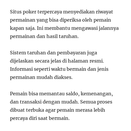
Situs poker terpercaya menyediakan riwayat
permainan yang bisa diperiksa oleh pemain
kapan saja. Ini membantu mengawasi jalannya
permainan dan hasil taruhan.
Sistem taruhan dan pembayaran juga
dijelaskan secara jelas di halaman resmi.
Informasi seperti waktu bermain dan jenis
permainan mudah diakses.
Pemain bisa memantau saldo, kemenangan,
dan transaksi dengan mudah. Semua proses
dibuat terbuka agar pemain merasa lebih
percaya diri saat bermain.