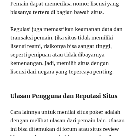
Pemain dapat memeriksa nomor lisensi yang
biasanya tertera di bagian bawah situs.
Regulasi juga memastikan keamanan data dan
transaksi pemain. Jika situs tidak memiliki
lisensi resmi, risikonya bisa sangat tinggi,
seperti penipuan atau tidak dibayarnya
kemenangan. Jadi, memilih situs dengan
lisensi dari negara yang tepercaya penting.
Ulasan Pengguna dan Reputasi Situs
Cara lainnya untuk menilai situs poker adalah
dengan melihat ulasan dari pemain lain. Ulasan
ini bisa ditemukan di forum atau situs review