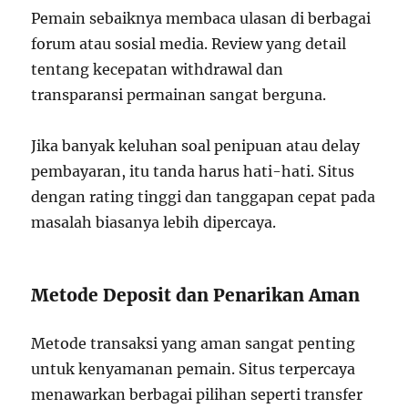
Pemain sebaiknya membaca ulasan di berbagai
forum atau sosial media. Review yang detail
tentang kecepatan withdrawal dan
transparansi permainan sangat berguna.
Jika banyak keluhan soal penipuan atau delay
pembayaran, itu tanda harus hati-hati. Situs
dengan rating tinggi dan tanggapan cepat pada
masalah biasanya lebih dipercaya.
Metode Deposit dan Penarikan Aman
Metode transaksi yang aman sangat penting
untuk kenyamanan pemain. Situs terpercaya
menawarkan berbagai pilihan seperti transfer