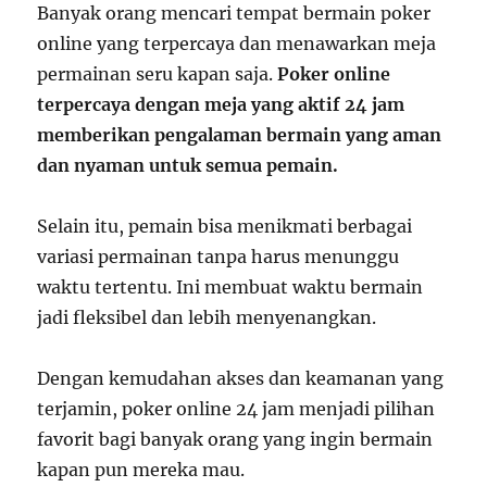
Banyak orang mencari tempat bermain poker
online yang terpercaya dan menawarkan meja
permainan seru kapan saja.
Poker online
terpercaya dengan meja yang aktif 24 jam
memberikan pengalaman bermain yang aman
dan nyaman untuk semua pemain.
Selain itu, pemain bisa menikmati berbagai
variasi permainan tanpa harus menunggu
waktu tertentu. Ini membuat waktu bermain
jadi fleksibel dan lebih menyenangkan.
Dengan kemudahan akses dan keamanan yang
terjamin, poker online 24 jam menjadi pilihan
favorit bagi banyak orang yang ingin bermain
kapan pun mereka mau.