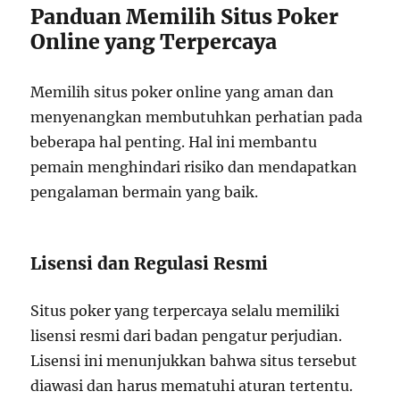
Panduan Memilih Situs Poker
Online yang Terpercaya
Memilih situs poker online yang aman dan
menyenangkan membutuhkan perhatian pada
beberapa hal penting. Hal ini membantu
pemain menghindari risiko dan mendapatkan
pengalaman bermain yang baik.
Lisensi dan Regulasi Resmi
Situs poker yang terpercaya selalu memiliki
lisensi resmi dari badan pengatur perjudian.
Lisensi ini menunjukkan bahwa situs tersebut
diawasi dan harus mematuhi aturan tertentu.