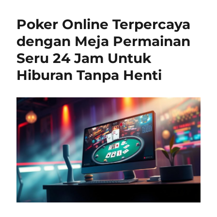
o
r
n
i
Poker Online Terpercaya
e
s
dengan Meja Permainan
Seru 24 Jam Untuk
Hiburan Tanpa Henti