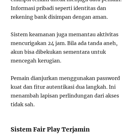
Informasi pribadi seperti identitas dan
rekening bank disimpan dengan aman.
Sistem keamanan juga memantau aktivitas
mencurigakan 24 jam. Bila ada tanda aneh,
akun bisa dibekukan sementara untuk
mencegah kerugian.
Pemain dianjurkan menggunakan password
kuat dan fitur autentikasi dua langkah. Ini
menambah lapisan perlindungan dari akses
tidak sah.
Sistem Fair Play Terjamin