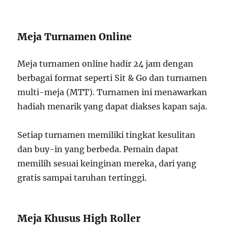
Meja Turnamen Online
Meja turnamen online hadir 24 jam dengan
berbagai format seperti Sit & Go dan turnamen
multi-meja (MTT). Turnamen ini menawarkan
hadiah menarik yang dapat diakses kapan saja.
Setiap turnamen memiliki tingkat kesulitan
dan buy-in yang berbeda. Pemain dapat
memilih sesuai keinginan mereka, dari yang
gratis sampai taruhan tertinggi.
Meja Khusus High Roller