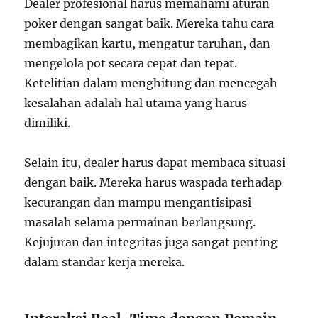
Dealer profesional harus memahami aturan
poker dengan sangat baik. Mereka tahu cara
membagikan kartu, mengatur taruhan, dan
mengelola pot secara cepat dan tepat.
Ketelitian dalam menghitung dan mencegah
kesalahan adalah hal utama yang harus
dimiliki.
Selain itu, dealer harus dapat membaca situasi
dengan baik. Mereka harus waspada terhadap
kecurangan dan mampu mengantisipasi
masalah selama permainan berlangsung.
Kejujuran dan integritas juga sangat penting
dalam standar kerja mereka.