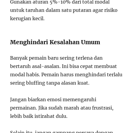
Gunakan aturan 5%-10% dari total modal
untuk taruhan dalam satu putaran agar risiko
kerugian kecil.
Menghindari Kesalahan Umum
Banyak pemain baru sering terlena dan
bertaruh asal-asalan. Ini bisa cepat membuat
modal habis. Pemain harus menghindari terlalu
sering bluffing tanpa alasan kuat.
Jangan biarkan emosi memengaruhi
permainan. Jika sudah marah atau frustrasi,
lebih baik istirahat dulu.
Selain itu, jangan gampang percaya dengan