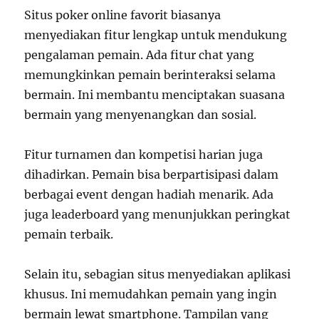
Situs poker online favorit biasanya
menyediakan fitur lengkap untuk mendukung
pengalaman pemain. Ada fitur chat yang
memungkinkan pemain berinteraksi selama
bermain. Ini membantu menciptakan suasana
bermain yang menyenangkan dan sosial.
Fitur turnamen dan kompetisi harian juga
dihadirkan. Pemain bisa berpartisipasi dalam
berbagai event dengan hadiah menarik. Ada
juga leaderboard yang menunjukkan peringkat
pemain terbaik.
Selain itu, sebagian situs menyediakan aplikasi
khusus. Ini memudahkan pemain yang ingin
bermain lewat smartphone. Tampilan yang