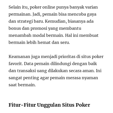
Selain itu, poker online punya banyak varian
permainan. Jadi, pemain bisa mencoba gaya
dan strategi baru. Kemudian, biasanya ada
bonus dan promosi yang membantu
menambah modal bermain. Hal ini membuat
bermain lebih hemat dan seru.
Keamanan juga menjadi prioritas di situs poker
favorit. Data pemain dilindungi dengan baik
dan transaksi uang dilakukan secara aman. Ini
sangat penting agar pemain merasa nyaman
saat bermain.
Fitur-Fitur Unggulan Situs Poker