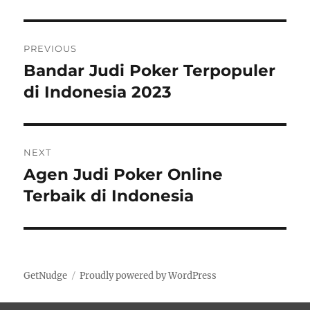
o
r
n
i
e
P
s
PREVIOUS
o
Bandar Judi Poker Terpopuler
P
r
di Indonesia 2023
s
e
t
v
i
n
NEXT
o
Agen Judi Poker Online
N
a
u
e
Terbaik di Indonesia
s
v
x
p
t
i
o
p
s
g
o
GetNudge
Proudly powered by WordPress
t
s
a
:
t