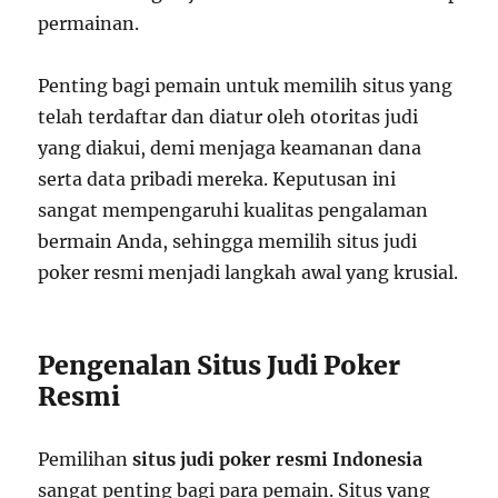
permainan.
Penting bagi pemain untuk memilih situs yang
telah terdaftar dan diatur oleh otoritas judi
yang diakui, demi menjaga keamanan dana
serta data pribadi mereka. Keputusan ini
sangat mempengaruhi kualitas pengalaman
bermain Anda, sehingga memilih situs judi
poker resmi menjadi langkah awal yang krusial.
Pengenalan Situs Judi Poker
Resmi
Pemilihan
situs judi poker resmi Indonesia
sangat penting bagi para pemain. Situs yang