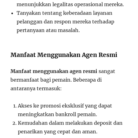
menunjukkan legalitas operasional mereka.
Tanyakan tentang keberadaan layanan
pelanggan dan respon mereka terhadap
pertanyaan atau masalah.
Manfaat Menggunakan Agen Resmi
Manfaat menggunakan agen resmi
sangat
bermanfaat bagi pemain. Beberapa di
antaranya termasuk:
Akses ke promosi eksklusif yang dapat
meningkatkan bankroll pemain.
Kemudahan dalam melakukan deposit dan
penarikan yang cepat dan aman.