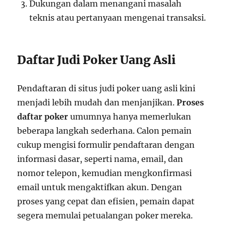
Dukungan dalam menangani masalah
teknis atau pertanyaan mengenai transaksi.
Daftar Judi Poker Uang Asli
Pendaftaran di situs judi poker uang asli kini
menjadi lebih mudah dan menjanjikan.
Proses
daftar poker
umumnya hanya memerlukan
beberapa langkah sederhana. Calon pemain
cukup mengisi formulir pendaftaran dengan
informasi dasar, seperti nama, email, dan
nomor telepon, kemudian mengkonfirmasi
email untuk mengaktifkan akun. Dengan
proses yang cepat dan efisien, pemain dapat
segera memulai petualangan poker mereka.