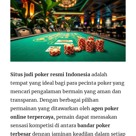
Situs judi poker resmi Indonesia
adalah
tempat yang ideal bagi para pecinta poker yang
mencari pengalaman bermain yang aman dan
transparan. Dengan berbagai pilihan
permainan yang ditawarkan oleh
agen poker
online terpercaya
, pemain dapat merasakan
sensasi kompetisi di antara
bandar poker
terbesar
dengan jaminan keadilan dalam setiap