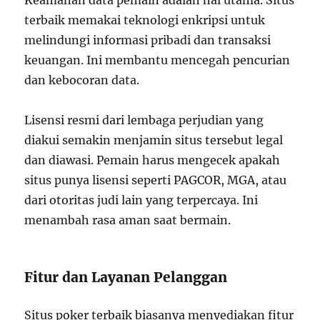
terbaik memakai teknologi enkripsi untuk
melindungi informasi pribadi dan transaksi
keuangan. Ini membantu mencegah pencurian
dan kebocoran data.
Lisensi resmi dari lembaga perjudian yang
diakui semakin menjamin situs tersebut legal
dan diawasi. Pemain harus mengecek apakah
situs punya lisensi seperti PAGCOR, MGA, atau
dari otoritas judi lain yang terpercaya. Ini
menambah rasa aman saat bermain.
Fitur dan Layanan Pelanggan
Situs poker terbaik biasanya menyediakan fitur