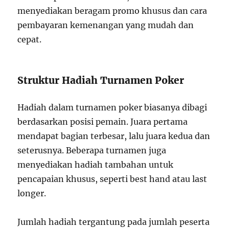
menyediakan beragam promo khusus dan cara
pembayaran kemenangan yang mudah dan
cepat.
Struktur Hadiah Turnamen Poker
Hadiah dalam turnamen poker biasanya dibagi
berdasarkan posisi pemain. Juara pertama
mendapat bagian terbesar, lalu juara kedua dan
seterusnya. Beberapa turnamen juga
menyediakan hadiah tambahan untuk
pencapaian khusus, seperti best hand atau last
longer.
Jumlah hadiah tergantung pada jumlah peserta