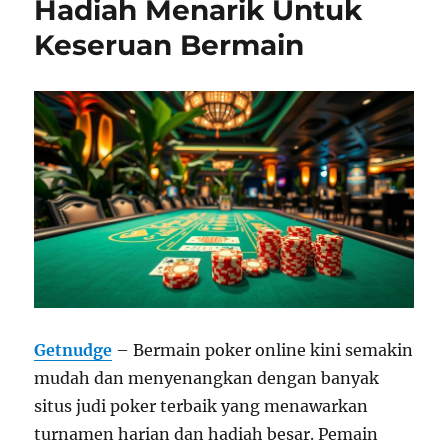
Hadiah Menarik Untuk
Keseruan Bermain
Getnudge
– Bermain poker online kini semakin
mudah dan menyenangkan dengan banyak
situs judi poker terbaik yang menawarkan
turnamen harian dan hadiah besar. Pemain