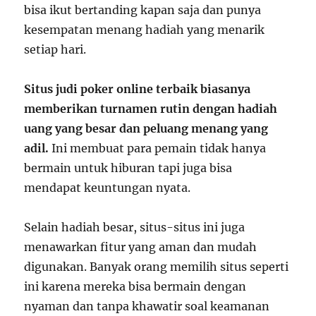
bisa ikut bertanding kapan saja dan punya
kesempatan menang hadiah yang menarik
setiap hari.
Situs judi poker online terbaik biasanya
memberikan turnamen rutin dengan hadiah
uang yang besar dan peluang menang yang
adil.
Ini membuat para pemain tidak hanya
bermain untuk hiburan tapi juga bisa
mendapat keuntungan nyata.
Selain hadiah besar, situs-situs ini juga
menawarkan fitur yang aman dan mudah
digunakan. Banyak orang memilih situs seperti
ini karena mereka bisa bermain dengan
nyaman dan tanpa khawatir soal keamanan