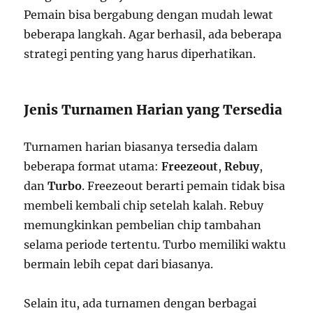
Pemain bisa bergabung dengan mudah lewat
beberapa langkah. Agar berhasil, ada beberapa
strategi penting yang harus diperhatikan.
Jenis Turnamen Harian yang Tersedia
Turnamen harian biasanya tersedia dalam
beberapa format utama:
Freezeout
,
Rebuy
,
dan
Turbo
. Freezeout berarti pemain tidak bisa
membeli kembali chip setelah kalah. Rebuy
memungkinkan pembelian chip tambahan
selama periode tertentu. Turbo memiliki waktu
bermain lebih cepat dari biasanya.
Selain itu, ada turnamen dengan berbagai