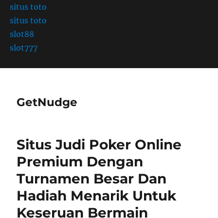
situs toto
situs toto
slot88
slot777
GetNudge
Situs Judi Poker Online
Premium Dengan
Turnamen Besar Dan
Hadiah Menarik Untuk
Keseruan Bermain