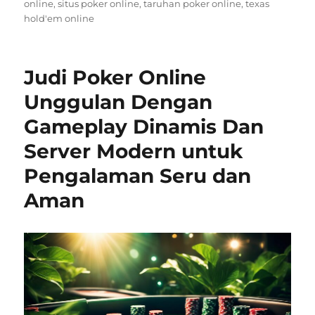
t
e
s
online
,
situs poker online
,
taruhan poker online
,
texas
e
g
hold'em online
d
o
o
r
n
i
Judi Poker Online
e
s
Unggulan Dengan
Gameplay Dinamis Dan
Server Modern untuk
Pengalaman Seru dan
Aman