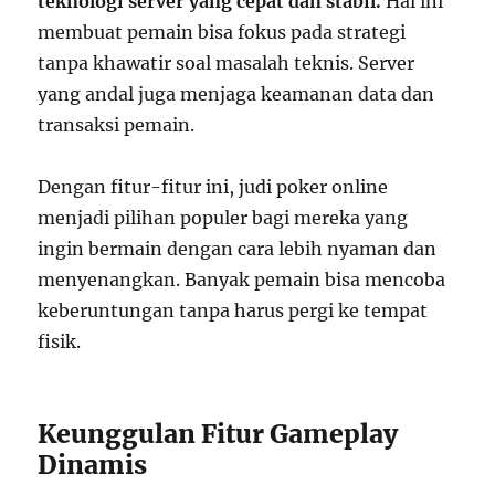
teknologi server yang cepat dan stabil.
Hal ini
membuat pemain bisa fokus pada strategi
tanpa khawatir soal masalah teknis. Server
yang andal juga menjaga keamanan data dan
transaksi pemain.
Dengan fitur-fitur ini, judi poker online
menjadi pilihan populer bagi mereka yang
ingin bermain dengan cara lebih nyaman dan
menyenangkan. Banyak pemain bisa mencoba
keberuntungan tanpa harus pergi ke tempat
fisik.
Keunggulan Fitur Gameplay
Dinamis