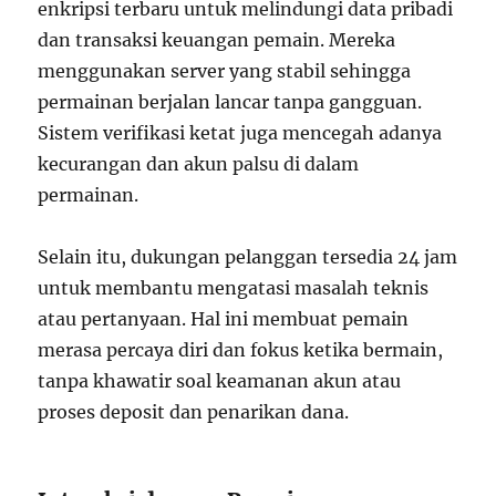
enkripsi terbaru untuk melindungi data pribadi
dan transaksi keuangan pemain. Mereka
menggunakan server yang stabil sehingga
permainan berjalan lancar tanpa gangguan.
Sistem verifikasi ketat juga mencegah adanya
kecurangan dan akun palsu di dalam
permainan.
Selain itu, dukungan pelanggan tersedia 24 jam
untuk membantu mengatasi masalah teknis
atau pertanyaan. Hal ini membuat pemain
merasa percaya diri dan fokus ketika bermain,
tanpa khawatir soal keamanan akun atau
proses deposit dan penarikan dana.