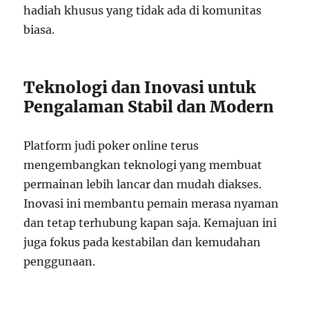
hadiah khusus yang tidak ada di komunitas
biasa.
Teknologi dan Inovasi untuk
Pengalaman Stabil dan Modern
Platform judi poker online terus
mengembangkan teknologi yang membuat
permainan lebih lancar dan mudah diakses.
Inovasi ini membantu pemain merasa nyaman
dan tetap terhubung kapan saja. Kemajuan ini
juga fokus pada kestabilan dan kemudahan
penggunaan.