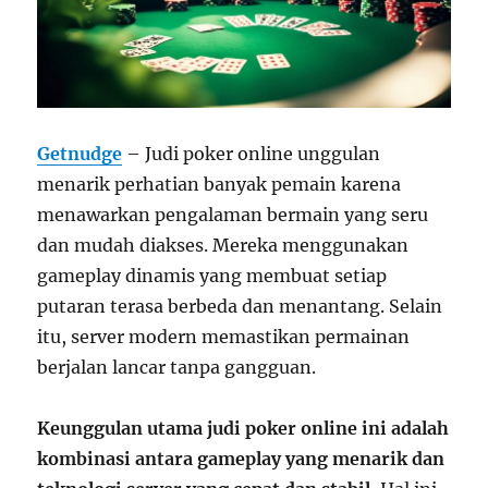
Getnudge
– Judi poker online unggulan
menarik perhatian banyak pemain karena
menawarkan pengalaman bermain yang seru
dan mudah diakses. Mereka menggunakan
gameplay dinamis yang membuat setiap
putaran terasa berbeda dan menantang. Selain
itu, server modern memastikan permainan
berjalan lancar tanpa gangguan.
Keunggulan utama judi poker online ini adalah
kombinasi antara gameplay yang menarik dan