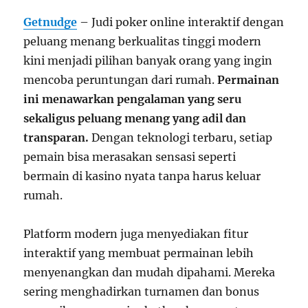
Getnudge
– Judi poker online interaktif dengan
peluang menang berkualitas tinggi modern
kini menjadi pilihan banyak orang yang ingin
mencoba peruntungan dari rumah.
Permainan
ini menawarkan pengalaman yang seru
sekaligus peluang menang yang adil dan
transparan.
Dengan teknologi terbaru, setiap
pemain bisa merasakan sensasi seperti
bermain di kasino nyata tanpa harus keluar
rumah.
Platform modern juga menyediakan fitur
interaktif yang membuat permainan lebih
menyenangkan dan mudah dipahami. Mereka
sering menghadirkan turnamen dan bonus