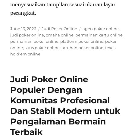
menyesuaikan tampilan sesuai ukuran layar
perangkat.
P
C
T
June 16, 2026
Judi Poker Online
agen poker online
,
o
a
a
judi poker online
,
omaha online
,
permainan kartu online
,
s
t
g
permainan poker online
,
platform poker online
,
poker
t
e
s
online
,
situs poker online
,
taruhan poker online
,
texas
e
g
hold'em online
d
o
o
r
n
i
Judi Poker Online
e
s
Populer Dengan
Komunitas Profesional
Dan Stabil Modern untuk
Pengalaman Bermain
Terbaik