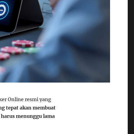
ker Online resmi yang
ng tepat akan membuat
a harus menunggu lama