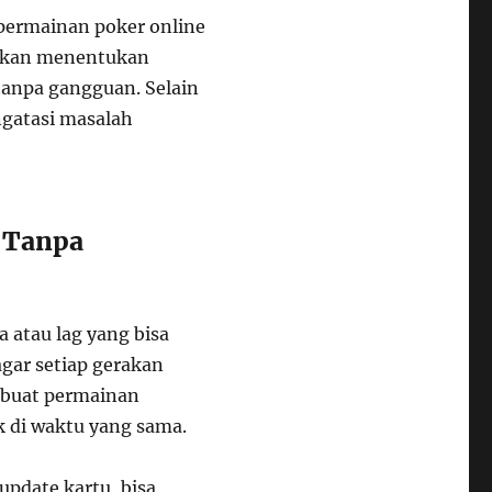
 permainan poker online
nakan menentukan
tanpa gangguan. Selain
gatasi masalah
 Tanpa
 atau lag yang bisa
agar setiap gerakan
mbuat permainan
 di waktu yang sama.
update kartu, bisa