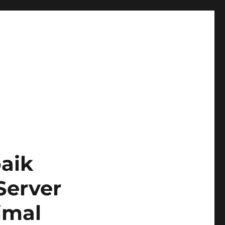
aik
Server
imal