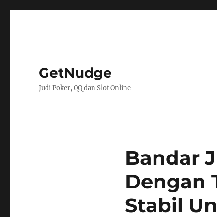
GetNudge
Judi Poker, QQ dan Slot Online
Bandar J
Dengan T
Stabil U