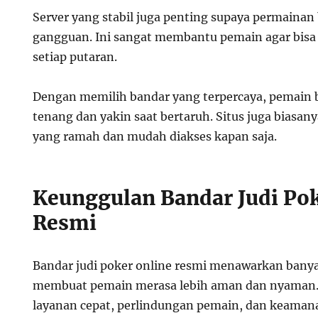
Server yang stabil juga penting supaya permainan 
gangguan. Ini sangat membantu pemain agar bisa
setiap putaran.
Dengan memilih bandar yang terpercaya, pemain b
tenang dan yakin saat bertaruh. Situs juga biasa
yang ramah dan mudah diakses kapan saja.
Keunggulan Bandar Judi Pok
Resmi
Bandar judi poker online resmi menawarkan ban
membuat pemain merasa lebih aman dan nyaman.
layanan cepat, perlindungan pemain, dan keamanan