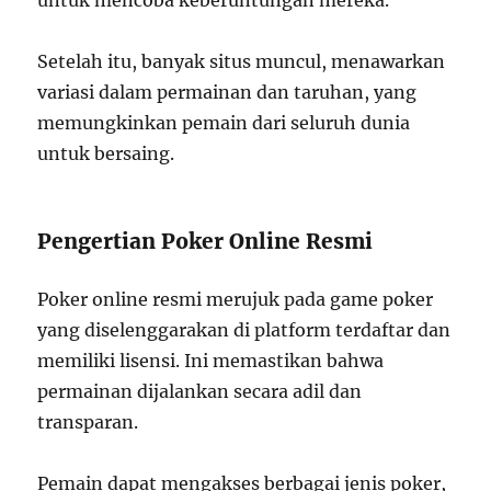
Setelah itu, banyak situs muncul, menawarkan
variasi dalam permainan dan taruhan, yang
memungkinkan pemain dari seluruh dunia
untuk bersaing.
Pengertian Poker Online Resmi
Poker online resmi merujuk pada game poker
yang diselenggarakan di platform terdaftar dan
memiliki lisensi. Ini memastikan bahwa
permainan dijalankan secara adil dan
transparan.
Pemain dapat mengakses berbagai jenis poker,