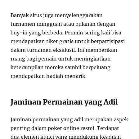
Banyak situs juga menyelenggarakan
turnamen mingguan atau bulanan dengan
buy-in yang berbeda. Pemain sering kali bisa
mendapatkan tiket gratis untuk berpartisipasi
dalam turnamen eksklusif. Ini memberikan
ruang bagi pemain untuk meningkatkan
keterampilan mereka sambil berpeluang
mendapatkan hadiah menarik.
Jaminan Permainan yang Adil
Jaminan permainan yang adil merupakan aspek
penting dalam poker online resmi. Terdapat
dua elemen kunci yang mendukung keadilan