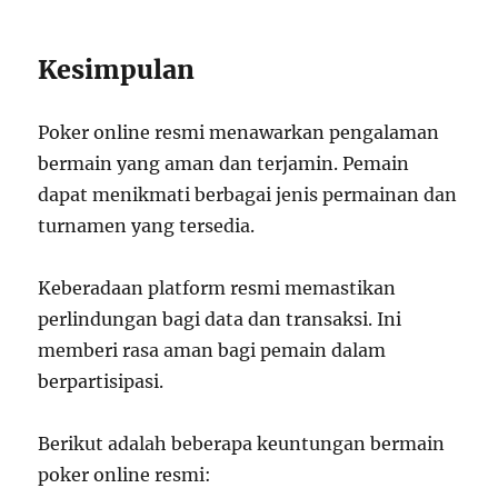
Kesimpulan
Poker online resmi menawarkan pengalaman
bermain yang aman dan terjamin. Pemain
dapat menikmati berbagai jenis permainan dan
turnamen yang tersedia.
Keberadaan platform resmi memastikan
perlindungan bagi data dan transaksi. Ini
memberi rasa aman bagi pemain dalam
berpartisipasi.
Berikut adalah beberapa keuntungan bermain
poker online resmi: