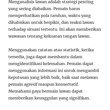
Menganalisis lawan adalah strategi penting
yang sering diabaikan. Pemain harus
memperhatikan pola taruhan, waktu yang
dihabiskan untuk berpikir, dan reaksi lawan
terhadap situasi tertentu. Ini akan memberikan
wawasan tentang kekuatan tangan lawan.
Menggunakan catatan atau statistik, ketika
tersedia, juga dapat membantu dalam
mengidentifikasi kelemahan. Pemain dapat
menggunakan informasi ini untuk mengambil
keputusan yang lebih baik, baik saat melawan
pemain agresif maupun konservatif.
Memahami gaya bermain lawan dapat
memberikan keunggulan yang signifikan.