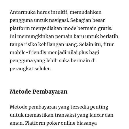
Antarmuka harus intuitif, memudahkan
pengguna untuk navigasi. Sebagian besar
platform menyediakan mode bermain gratis.
Ini memungkinkan pemain baru untuk berlatih
tanpa risiko kehilangan uang. Selain itu, fitur
mobile-friendly menjadi nilai plus bagi
pengguna yang lebih suka bermain di
perangkat seluler.
Metode Pembayaran
Metode pembayaran yang tersedia penting
untuk memastikan transaksi yang lancar dan
aman. Platform poker online biasanya