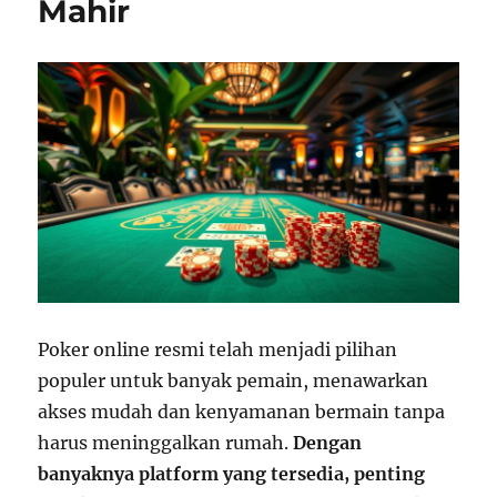
Mahir
Poker online resmi telah menjadi pilihan
populer untuk banyak pemain, menawarkan
akses mudah dan kenyamanan bermain tanpa
harus meninggalkan rumah.
Dengan
banyaknya platform yang tersedia, penting