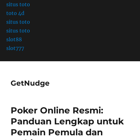
situs toto
toto 4d
situs toto
situs toto
slot88
slot777
GetNudge
Poker Online Resmi:
Panduan Lengkap untuk
Pemain Pemula dan