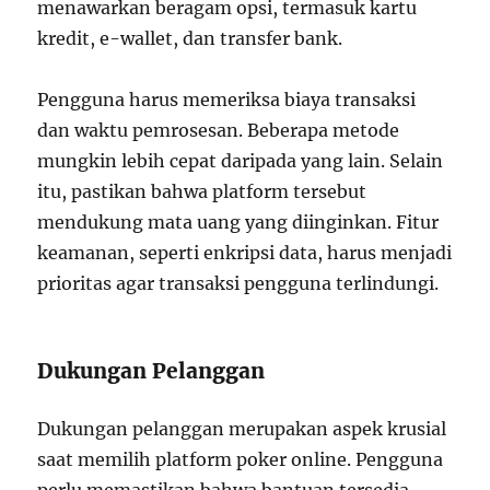
menawarkan beragam opsi, termasuk kartu
kredit, e-wallet, dan transfer bank.
Pengguna harus memeriksa biaya transaksi
dan waktu pemrosesan. Beberapa metode
mungkin lebih cepat daripada yang lain. Selain
itu, pastikan bahwa platform tersebut
mendukung mata uang yang diinginkan. Fitur
keamanan, seperti enkripsi data, harus menjadi
prioritas agar transaksi pengguna terlindungi.
Dukungan Pelanggan
Dukungan pelanggan merupakan aspek krusial
saat memilih platform poker online. Pengguna
perlu memastikan bahwa bantuan tersedia