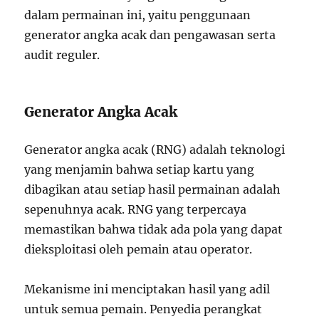
dalam permainan ini, yaitu penggunaan
generator angka acak dan pengawasan serta
audit reguler.
Generator Angka Acak
Generator angka acak (RNG) adalah teknologi
yang menjamin bahwa setiap kartu yang
dibagikan atau setiap hasil permainan adalah
sepenuhnya acak. RNG yang terpercaya
memastikan bahwa tidak ada pola yang dapat
dieksploitasi oleh pemain atau operator.
Mekanisme ini menciptakan hasil yang adil
untuk semua pemain. Penyedia perangkat