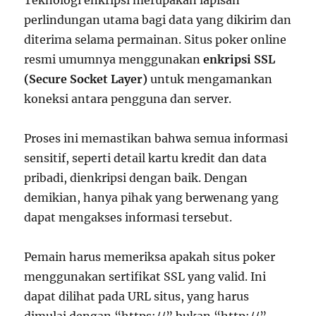
perlindungan utama bagi data yang dikirim dan
diterima selama permainan. Situs poker online
resmi umumnya menggunakan
enkripsi SSL
(Secure Socket Layer)
untuk mengamankan
koneksi antara pengguna dan server.
Proses ini memastikan bahwa semua informasi
sensitif, seperti detail kartu kredit dan data
pribadi, dienkripsi dengan baik. Dengan
demikian, hanya pihak yang berwenang yang
dapat mengakses informasi tersebut.
Pemain harus memeriksa apakah situs poker
menggunakan sertifikat SSL yang valid. Ini
dapat dilihat pada URL situs, yang harus
dimulai dengan “https://” bukan “http://”.