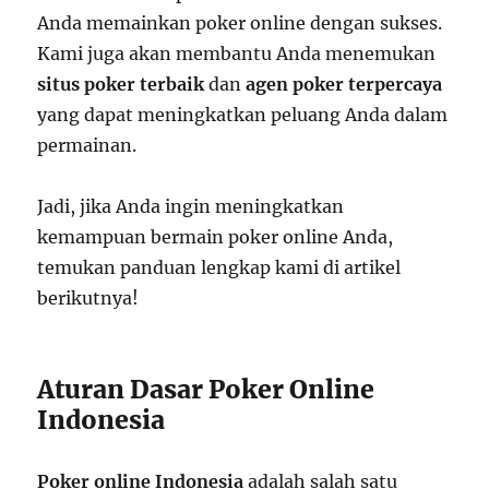
Anda memainkan poker online dengan sukses.
Kami juga akan membantu Anda menemukan
situs poker terbaik
dan
agen poker terpercaya
yang dapat meningkatkan peluang Anda dalam
permainan.
Jadi, jika Anda ingin meningkatkan
kemampuan bermain poker online Anda,
temukan panduan lengkap kami di artikel
berikutnya!
Aturan Dasar Poker Online
Indonesia
Poker online Indonesia
adalah salah satu