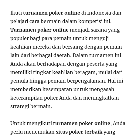
Ikuti
turnamen poker online
di Indonesia dan
pelajari cara bermain dalam kompetisi ini.
Turnamen poker online
menjadi sarana yang
populer bagi para pemain untuk menguji
keahlian mereka dan bersaing dengan pemain
lain dari berbagai daerah. Dalam turnamen ini,
Anda akan berhadapan dengan peserta yang
memiliki tingkat keahlian beragam, mulai dari
pemula hingga pemain berpengalaman. Hal ini
memberikan kesempatan untuk mengasah
keterampilan poker Anda dan meningkatkan
strategi bermain.
Untuk mengikuti
turnamen poker online
, Anda
perlu menemukan
situs poker terbaik
yang