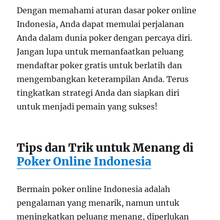
Dengan memahami aturan dasar poker online
Indonesia, Anda dapat memulai perjalanan
Anda dalam dunia poker dengan percaya diri.
Jangan lupa untuk memanfaatkan peluang
mendaftar poker gratis untuk berlatih dan
mengembangkan keterampilan Anda. Terus
tingkatkan strategi Anda dan siapkan diri
untuk menjadi pemain yang sukses!
Tips dan Trik untuk Menang di
Poker Online Indonesia
Bermain poker online Indonesia adalah
pengalaman yang menarik, namun untuk
meningkatkan peluang menang, diperlukan