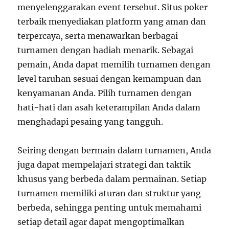
menyelenggarakan event tersebut. Situs poker
terbaik menyediakan platform yang aman dan
terpercaya, serta menawarkan berbagai
turnamen dengan hadiah menarik. Sebagai
pemain, Anda dapat memilih turnamen dengan
level taruhan sesuai dengan kemampuan dan
kenyamanan Anda. Pilih turnamen dengan
hati-hati dan asah keterampilan Anda dalam
menghadapi pesaing yang tangguh.
Seiring dengan bermain dalam turnamen, Anda
juga dapat mempelajari strategi dan taktik
khusus yang berbeda dalam permainan. Setiap
turnamen memiliki aturan dan struktur yang
berbeda, sehingga penting untuk memahami
setiap detail agar dapat mengoptimalkan