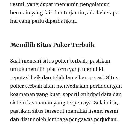
resmi
, yang dapat menjamin pengalaman
bermain yang fair dan terjamin, ada beberapa
hal yang perlu diperhatikan.
Memilih Situs Poker Terbaik
Saat mencari situs poker terbaik, pastikan
untuk memilih platform yang memiliki
reputasi baik dan telah lama beroperasi. Situs
poker terbaik akan menyediakan perlindungan
keamanan yang kuat, seperti enkripsi data dan
sistem keamanan yang terpercaya. Selain itu,
pastikan situs tersebut memiliki lisensi resmi
dan diatur oleh lembaga pengawas perjudian.