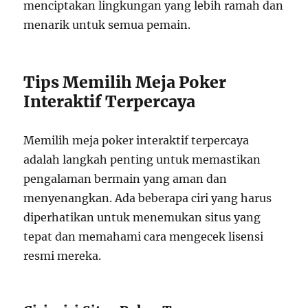
menciptakan lingkungan yang lebih ramah dan
menarik untuk semua pemain.
Tips Memilih Meja Poker
Interaktif Terpercaya
Memilih meja poker interaktif terpercaya
adalah langkah penting untuk memastikan
pengalaman bermain yang aman dan
menyenangkan. Ada beberapa ciri yang harus
diperhatikan untuk menemukan situs yang
tepat dan memahami cara mengecek lisensi
resmi mereka.