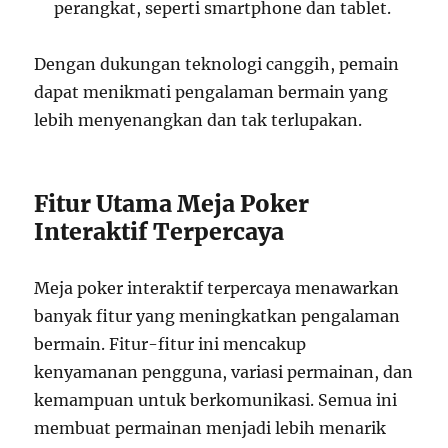
perangkat, seperti smartphone dan tablet.
Dengan dukungan teknologi canggih, pemain
dapat menikmati pengalaman bermain yang
lebih menyenangkan dan tak terlupakan.
Fitur Utama Meja Poker
Interaktif Terpercaya
Meja poker interaktif terpercaya menawarkan
banyak fitur yang meningkatkan pengalaman
bermain. Fitur-fitur ini mencakup
kenyamanan pengguna, variasi permainan, dan
kemampuan untuk berkomunikasi. Semua ini
membuat permainan menjadi lebih menarik