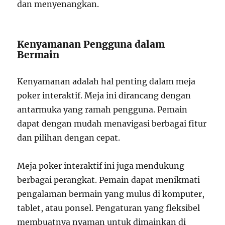
dan menyenangkan.
Kenyamanan Pengguna dalam
Bermain
Kenyamanan adalah hal penting dalam meja
poker interaktif. Meja ini dirancang dengan
antarmuka yang ramah pengguna. Pemain
dapat dengan mudah menavigasi berbagai fitur
dan pilihan dengan cepat.
Meja poker interaktif ini juga mendukung
berbagai perangkat. Pemain dapat menikmati
pengalaman bermain yang mulus di komputer,
tablet, atau ponsel. Pengaturan yang fleksibel
membuatnya nyaman untuk dimainkan di