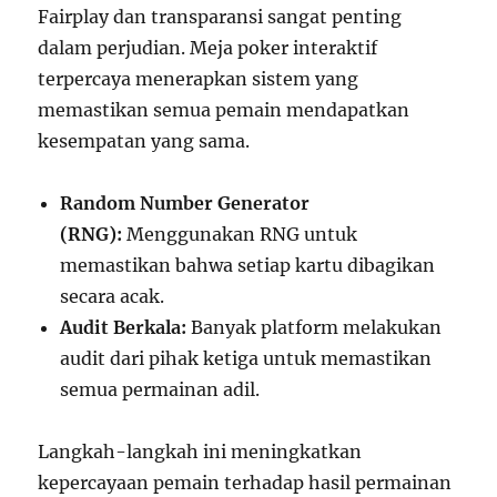
Fairplay dan transparansi sangat penting
dalam perjudian. Meja poker interaktif
terpercaya menerapkan sistem yang
memastikan semua pemain mendapatkan
kesempatan yang sama.
Random Number Generator
(RNG):
Menggunakan RNG untuk
memastikan bahwa setiap kartu dibagikan
secara acak.
Audit Berkala:
Banyak platform melakukan
audit dari pihak ketiga untuk memastikan
semua permainan adil.
Langkah-langkah ini meningkatkan
kepercayaan pemain terhadap hasil permainan