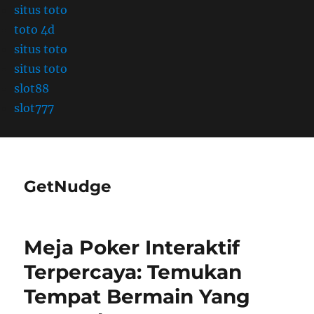
situs toto
toto 4d
situs toto
situs toto
slot88
slot777
GetNudge
Meja Poker Interaktif
Terpercaya: Temukan
Tempat Bermain Yang