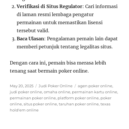
Verifikasi di Situs Regulator
: Cari informasi
di laman resmi lembaga pengatur
permainan untuk memastikan lisensi
tersebut valid.
Baca Ulasan
: Pengalaman pemain lain dapat
memberi petunjuk tentang legalitas situs.
Dengan cara ini, pemain bisa merasa lebih
tenang saat bermain poker online.
P
C
T
May 20, 2025
Judi Poker Online
agen poker online
,
o
a
a
judi poker online
,
omaha online
,
permainan kartu online
,
s
t
g
permainan poker online
,
platform poker online
,
poker
t
e
s
online
,
situs poker online
,
taruhan poker online
,
texas
e
g
hold'em online
d
o
o
r
n
i