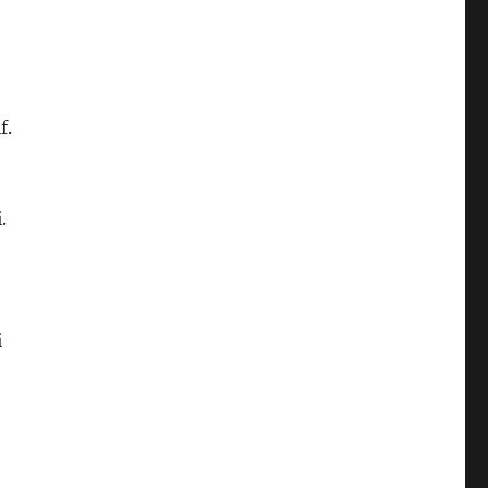
f.
.
i