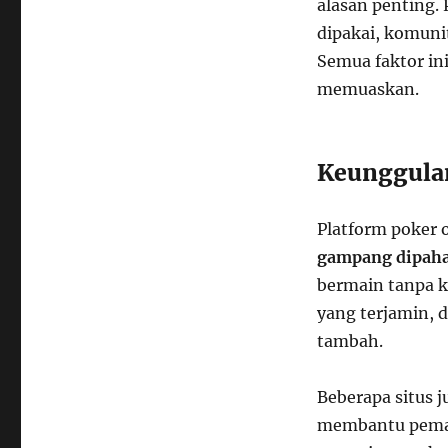
alasan penting.
dipakai, komuni
Semua faktor in
memuaskan.
Keunggulan
Platform poker 
gampang dipah
bermain tanpa k
yang terjamin, d
tambah.
Beberapa situs
membantu pemai