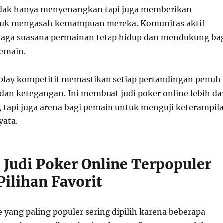
idak hanya menyenangkan tapi juga memberikan
uk mengasah kemampuan mereka. Komunitas aktif
ga suasana permainan tetap hidup dan mendukung ba
emain.
eplay kompetitif memastikan setiap pertandingan penuh
dan ketegangan. Ini membuat judi poker online lebih da
, tapi juga arena bagi pemain untuk menguji keterampil
yata.
Judi Poker Online Terpopuler
ilihan Favorit
e yang paling populer sering dipilih karena beberapa