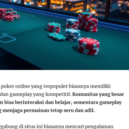
 poker online yang terpopuler biasanya memiliki
 dan gameplay yang kompetitif.
Komunitas yang besar
bisa berinteraksi dan belajar, sementara gameplay
menjaga permainan tetap seru dan adil.
gabung di situs ini biasanya mencari pengalaman