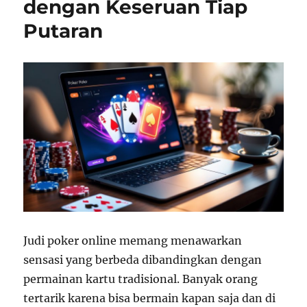
dengan Keseruan Tiap
Putaran
Judi poker online memang menawarkan
sensasi yang berbeda dibandingkan dengan
permainan kartu tradisional. Banyak orang
tertarik karena bisa bermain kapan saja dan di