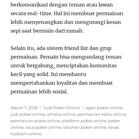
berkomunikasi dengan teman atau lawan
secara real-time. Hal ini membuat permainan
lebih menyenangkan dan mengurangi kesan
sepi saat bermain dari rumah.
Selain itu, ada sistem friend list dan grup
permainan. Pemain bisa mengundang teman
untuk bergabung, menciptakan komunitas
kecil yang solid. Ini membantu
mempertahankan loyalitas dan membuat
permainan lebih sosial.
P
C
T
March 7, 2026
Judi Poker Online
agen poker online
,
o
a
a
judi poker online
,
omaha online
,
permainan kartu online
,
s
t
g
permainan poker online
,
platform poker online
,
poker
t
e
s
online
,
situs poker online
,
taruhan poker online
,
texas
e
g
hold'em online