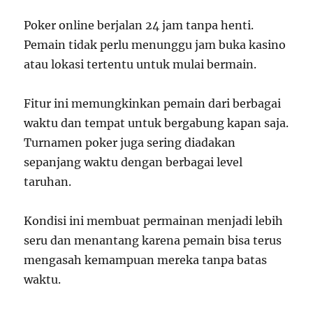
Poker online berjalan 24 jam tanpa henti.
Pemain tidak perlu menunggu jam buka kasino
atau lokasi tertentu untuk mulai bermain.
Fitur ini memungkinkan pemain dari berbagai
waktu dan tempat untuk bergabung kapan saja.
Turnamen poker juga sering diadakan
sepanjang waktu dengan berbagai level
taruhan.
Kondisi ini membuat permainan menjadi lebih
seru dan menantang karena pemain bisa terus
mengasah kemampuan mereka tanpa batas
waktu.