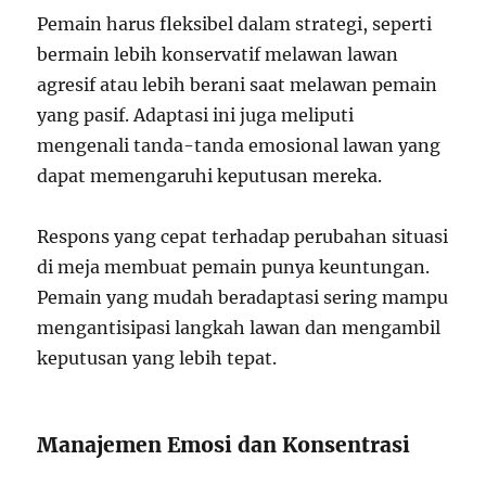
Pemain harus fleksibel dalam strategi, seperti
bermain lebih konservatif melawan lawan
agresif atau lebih berani saat melawan pemain
yang pasif. Adaptasi ini juga meliputi
mengenali tanda-tanda emosional lawan yang
dapat memengaruhi keputusan mereka.
Respons yang cepat terhadap perubahan situasi
di meja membuat pemain punya keuntungan.
Pemain yang mudah beradaptasi sering mampu
mengantisipasi langkah lawan dan mengambil
keputusan yang lebih tepat.
Manajemen Emosi dan Konsentrasi