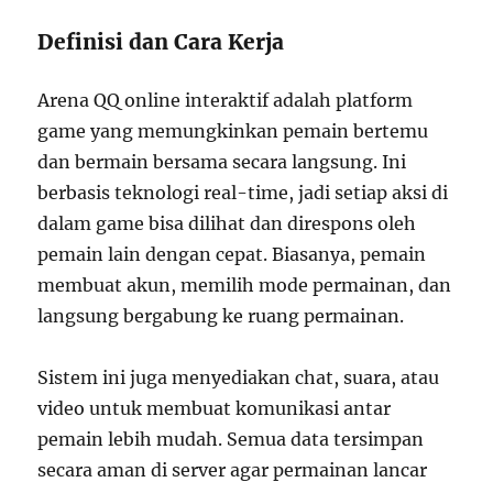
Definisi dan Cara Kerja
Arena QQ online interaktif adalah platform
game yang memungkinkan pemain bertemu
dan bermain bersama secara langsung. Ini
berbasis teknologi real-time, jadi setiap aksi di
dalam game bisa dilihat dan direspons oleh
pemain lain dengan cepat. Biasanya, pemain
membuat akun, memilih mode permainan, dan
langsung bergabung ke ruang permainan.
Sistem ini juga menyediakan chat, suara, atau
video untuk membuat komunikasi antar
pemain lebih mudah. Semua data tersimpan
secara aman di server agar permainan lancar