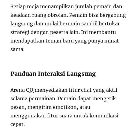
Setiap meja menampilkan jumlah pemain dan
keadaan ruang obrolan. Pemain bisa bergabung
langsung dan mulai bermain sambil bertukar
strategi dengan peserta lain. Ini membantu
mendapatkan teman baru yang punya minat
sama.
Panduan Interaksi Langsung
Arena QQ menyediakan fitur chat yang aktif
selama permainan. Pemain dapat mengetik
pesan, mengirim emotikon, atau
menggunakan fitur suara untuk komunikasi
cepat.