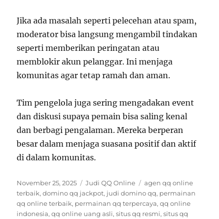
Jika ada masalah seperti pelecehan atau spam,
moderator bisa langsung mengambil tindakan
seperti memberikan peringatan atau
memblokir akun pelanggar. Ini menjaga
komunitas agar tetap ramah dan aman.
Tim pengelola juga sering mengadakan event
dan diskusi supaya pemain bisa saling kenal
dan berbagi pengalaman. Mereka berperan
besar dalam menjaga suasana positif dan aktif
di dalam komunitas.
P
C
T
November 25, 2025
Judi QQ Online
agen qq online
o
a
a
terbaik
,
domino qq jackpot
,
judi domino qq
,
permainan
s
t
g
qq online terbaik
,
permainan qq terpercaya
,
qq online
t
e
s
indonesia
,
qq online uang asli
,
situs qq resmi
,
situs qq