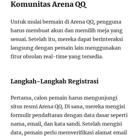
Komunitas Arena QQ
Untuk mulai bermain di Arena QQ, pengguna
harus membuat akun dan memilih meja yang
sesuai. Setelah itu, mereka dapat berinteraksi
langsung dengan pemain lain menggunakan
fitur obrolan real-time yang tersedia.
Langkah-Langkah Registrasi
Pertama, calon pemain harus mengunjungi
situs resmi Arena QQ. Di sana, mereka mengisi
formulir pendaftaran dengan data dasar seperti
nama, email, dan kata sandi. Setelah mengisi
data, pemain perlu memverifikasi alamat email