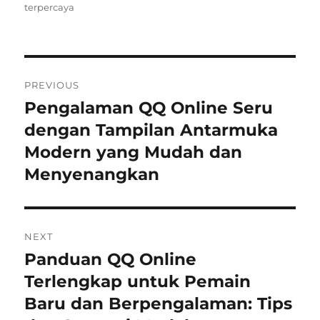
e
g
terpercaya
d
o
o
r
n
i
e
P
s
PREVIOUS
o
Pengalaman QQ Online Seru
P
r
dengan Tampilan Antarmuka
s
e
Modern yang Mudah dan
t
v
Menyenangkan
i
n
o
a
u
NEXT
s
v
Panduan QQ Online
N
p
i
e
Terlengkap untuk Pemain
o
x
Baru dan Berpengalaman: Tips
s
g
t