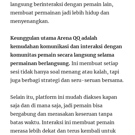
langsung berinteraksi dengan pemain lain,
membuat permainan jadi lebih hidup dan
menyenangkan.
Keunggulan utama Arena QQ adalah
kemudahan komunikasi dan interaksi dengan
komunitas pemain secara langsung selama
permainan berlangsung.
Ini membuat setiap
sesi tidak hanya soal menang atau kalah, tapi
juga berbagi strategi dan seru-seruan bersama.
Selain itu, platform ini mudah diakses kapan
saja dan di mana saja, jadi pemain bisa
bergabung dan merasakan keseruan tanpa
batas waktu. Interaksi ini membuat pemain
merasa lebih dekat dan terus kembali untuk