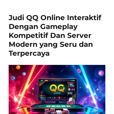
e
g
d
o
o
r
Judi QQ Online Interaktif
n
i
e
Dengan Gameplay
s
Kompetitif Dan Server
Modern yang Seru dan
Terpercaya