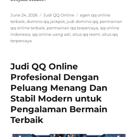
P
C
T
June 24, 2026
Judi QQ Online
agen qq online
o
a
a
terbaik
,
domino qq jackpot
,
judi domino qq
,
permainan
s
t
g
qq online terbaik
,
permainan qq terpercaya
,
qq online
t
e
s
indonesia
,
qq online uang asli
,
situs qq resmi
,
situs qq
e
g
terpercaya
d
o
o
r
n
i
Judi QQ Online
e
s
Profesional Dengan
Peluang Menang Dan
Stabil Modern untuk
Pengalaman Bermain
Terbaik