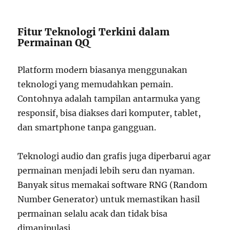
Fitur Teknologi Terkini dalam
Permainan QQ
Platform modern biasanya menggunakan
teknologi yang memudahkan pemain.
Contohnya adalah tampilan antarmuka yang
responsif, bisa diakses dari komputer, tablet,
dan smartphone tanpa gangguan.
Teknologi audio dan grafis juga diperbarui agar
permainan menjadi lebih seru dan nyaman.
Banyak situs memakai software RNG (Random
Number Generator) untuk memastikan hasil
permainan selalu acak dan tidak bisa
dimanipulasi.