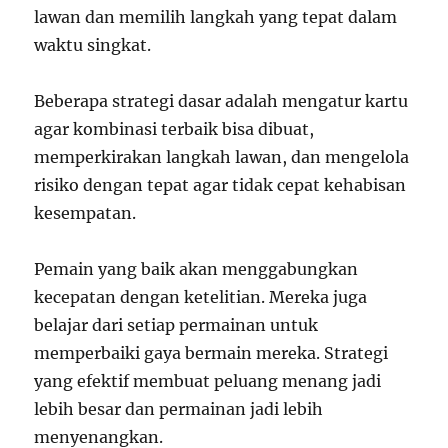
lawan dan memilih langkah yang tepat dalam
waktu singkat.
Beberapa strategi dasar adalah mengatur kartu
agar kombinasi terbaik bisa dibuat,
memperkirakan langkah lawan, dan mengelola
risiko dengan tepat agar tidak cepat kehabisan
kesempatan.
Pemain yang baik akan menggabungkan
kecepatan dengan ketelitian. Mereka juga
belajar dari setiap permainan untuk
memperbaiki gaya bermain mereka. Strategi
yang efektif membuat peluang menang jadi
lebih besar dan permainan jadi lebih
menyenangkan.