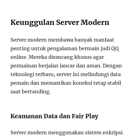
Keunggulan Server Modern
Server modern membawa banyak manfaat
penting untuk pengalaman bermain judi QQ
online. Mereka dirancang khusus agar
permainan berjalan lancar dan aman. Dengan
teknologi terbaru, server ini melindungi data
pemain dan memastikan koneksi tetap stabil
saat bertanding.
Keamanan Data dan Fair Play
Server modern menggunakan sistem enkripsi