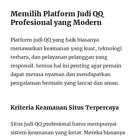
Memilih Platform Judi QQ
Profesional yang Modern
Platform judi QQ yang baik biasanya
menawarkan keamanan yang kuat, teknologi
terbaru, dan pelayanan pelanggan yang
responsif. Semua hal ini penting agar pemain
dapat merasa nyaman dan mendapatkan
pengalaman bermain yang lancar dan aman.
Kriteria Keamanan Situs Terpercaya
Situs judi QQ profesional harus mempunyai
sistem keamanan yang ketat. Mereka biasanya