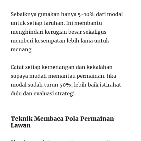
Sebaiknya gunakan hanya 5-10% dari modal
untuk setiap taruhan. Ini membantu
menghindari kerugian besar sekaligus
memberi kesempatan lebih lama untuk
menang.
Catat setiap kemenangan dan kekalahan
supaya mudah memantau permainan. Jika
modal sudah turun 50%, lebih baik istirahat
dulu dan evaluasi strategi.
Teknik Membaca Pola Permainan
Lawan