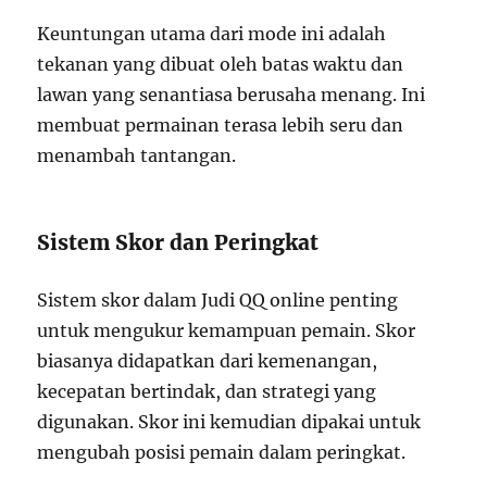
Keuntungan utama dari mode ini adalah
tekanan yang dibuat oleh batas waktu dan
lawan yang senantiasa berusaha menang. Ini
membuat permainan terasa lebih seru dan
menambah tantangan.
Sistem Skor dan Peringkat
Sistem skor dalam Judi QQ online penting
untuk mengukur kemampuan pemain. Skor
biasanya didapatkan dari kemenangan,
kecepatan bertindak, dan strategi yang
digunakan. Skor ini kemudian dipakai untuk
mengubah posisi pemain dalam peringkat.