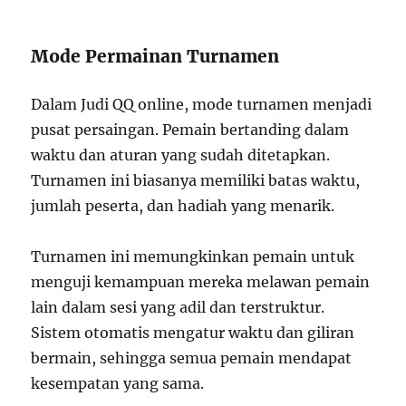
Mode Permainan Turnamen
Dalam Judi QQ online, mode turnamen menjadi
pusat persaingan. Pemain bertanding dalam
waktu dan aturan yang sudah ditetapkan.
Turnamen ini biasanya memiliki batas waktu,
jumlah peserta, dan hadiah yang menarik.
Turnamen ini memungkinkan pemain untuk
menguji kemampuan mereka melawan pemain
lain dalam sesi yang adil dan terstruktur.
Sistem otomatis mengatur waktu dan giliran
bermain, sehingga semua pemain mendapat
kesempatan yang sama.