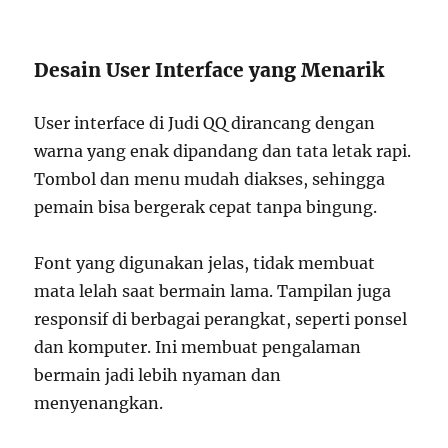
Desain User Interface yang Menarik
User interface di Judi QQ dirancang dengan
warna yang enak dipandang dan tata letak rapi.
Tombol dan menu mudah diakses, sehingga
pemain bisa bergerak cepat tanpa bingung.
Font yang digunakan jelas, tidak membuat
mata lelah saat bermain lama. Tampilan juga
responsif di berbagai perangkat, seperti ponsel
dan komputer. Ini membuat pengalaman
bermain jadi lebih nyaman dan
menyenangkan.