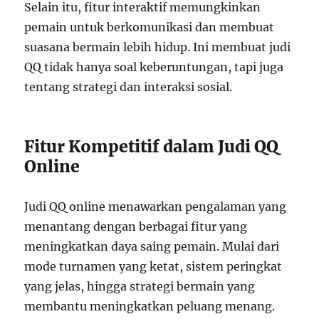
Selain itu, fitur interaktif memungkinkan
pemain untuk berkomunikasi dan membuat
suasana bermain lebih hidup. Ini membuat judi
QQ tidak hanya soal keberuntungan, tapi juga
tentang strategi dan interaksi sosial.
Fitur Kompetitif dalam Judi QQ
Online
Judi QQ online menawarkan pengalaman yang
menantang dengan berbagai fitur yang
meningkatkan daya saing pemain. Mulai dari
mode turnamen yang ketat, sistem peringkat
yang jelas, hingga strategi bermain yang
membantu meningkatkan peluang menang.