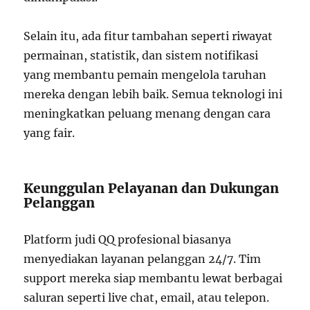
Selain itu, ada fitur tambahan seperti riwayat
permainan, statistik, dan sistem notifikasi
yang membantu pemain mengelola taruhan
mereka dengan lebih baik. Semua teknologi ini
meningkatkan peluang menang dengan cara
yang fair.
Keunggulan Pelayanan dan Dukungan
Pelanggan
Platform judi QQ profesional biasanya
menyediakan layanan pelanggan 24/7. Tim
support mereka siap membantu lewat berbagai
saluran seperti live chat, email, atau telepon.