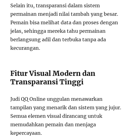
Selain itu, transparansi dalam sistem
permainan menjadi nilai tambah yang besar.
Pemain bisa melihat data dan proses dengan
jelas, sehingga mereka tahu permainan
berlangsung adil dan terbuka tanpa ada
kecurangan.
Fitur Visual Modern dan
Transparansi Tinggi
Judi QQ Online unggulan menawarkan
tampilan yang menarik dan sistem yang jujur.
Semua elemen visual dirancang untuk
memudahkan pemain dan menjaga
kepercayaan.