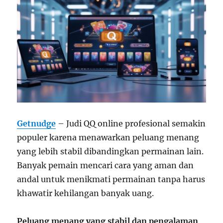
Getnudge
– Judi QQ online profesional semakin
populer karena menawarkan peluang menang
yang lebih stabil dibandingkan permainan lain.
Banyak pemain mencari cara yang aman dan
andal untuk menikmati permainan tanpa harus
khawatir kehilangan banyak uang.
Peluang menang yang stabil dan pengalaman