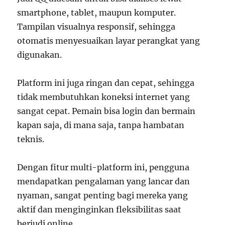
smartphone, tablet, maupun komputer.
Tampilan visualnya responsif, sehingga
otomatis menyesuaikan layar perangkat yang
digunakan.
Platform ini juga ringan dan cepat, sehingga
tidak membutuhkan koneksi internet yang
sangat cepat. Pemain bisa login dan bermain
kapan saja, di mana saja, tanpa hambatan
teknis.
Dengan fitur multi-platform ini, pengguna
mendapatkan pengalaman yang lancar dan
nyaman, sangat penting bagi mereka yang
aktif dan menginginkan fleksibilitas saat
berjudi online.