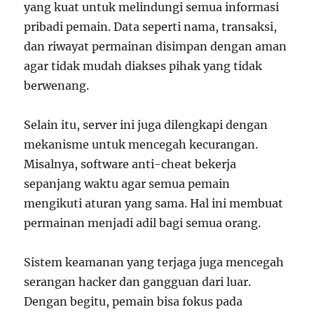
yang kuat untuk melindungi semua informasi
pribadi pemain. Data seperti nama, transaksi,
dan riwayat permainan disimpan dengan aman
agar tidak mudah diakses pihak yang tidak
berwenang.
Selain itu, server ini juga dilengkapi dengan
mekanisme untuk mencegah kecurangan.
Misalnya, software anti-cheat bekerja
sepanjang waktu agar semua pemain
mengikuti aturan yang sama. Hal ini membuat
permainan menjadi adil bagi semua orang.
Sistem keamanan yang terjaga juga mencegah
serangan hacker dan gangguan dari luar.
Dengan begitu, pemain bisa fokus pada