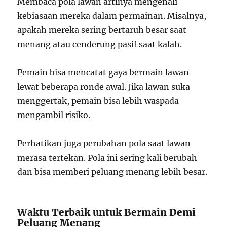
Membaca pola lawan artinya mengenali
kebiasaan mereka dalam permainan. Misalnya,
apakah mereka sering bertaruh besar saat
menang atau cenderung pasif saat kalah.
Pemain bisa mencatat gaya bermain lawan
lewat beberapa ronde awal. Jika lawan suka
menggertak, pemain bisa lebih waspada
mengambil risiko.
Perhatikan juga perubahan pola saat lawan
merasa tertekan. Pola ini sering kali berubah
dan bisa memberi peluang menang lebih besar.
Waktu Terbaik untuk Bermain Demi
Peluang Menang