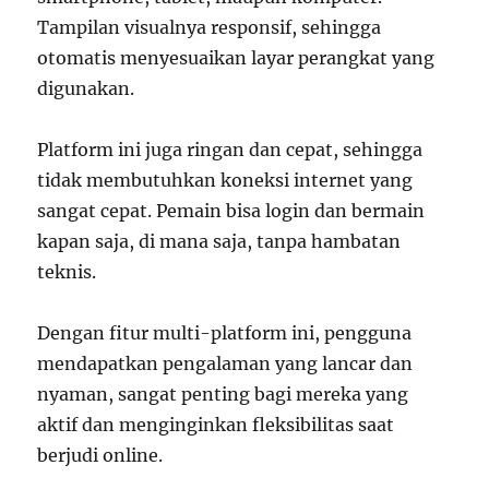
Tampilan visualnya responsif, sehingga
otomatis menyesuaikan layar perangkat yang
digunakan.
Platform ini juga ringan dan cepat, sehingga
tidak membutuhkan koneksi internet yang
sangat cepat. Pemain bisa login dan bermain
kapan saja, di mana saja, tanpa hambatan
teknis.
Dengan fitur multi-platform ini, pengguna
mendapatkan pengalaman yang lancar dan
nyaman, sangat penting bagi mereka yang
aktif dan menginginkan fleksibilitas saat
berjudi online.