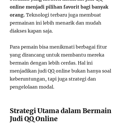
online menjadi pilihan favorit bagi banyak
orang.
Teknologi terbaru juga membuat
permainan ini lebih menarik dan mudah
diakses kapan saja.
Para pemain bisa menikmati berbagai fitur
yang dirancang untuk membantu mereka
bermain dengan lebih cerdas. Hal ini
menjadikan judi QQ online bukan hanya soal
keberuntungan, tapi juga strategi dan
pengelolaan modal.
Strategi Utama dalam Bermain
Judi QQ Online