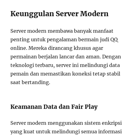
Keunggulan Server Modern
Server modern membawa banyak manfaat
penting untuk pengalaman bermain judi QQ
online. Mereka dirancang khusus agar
permainan berjalan lancar dan aman. Dengan
teknologi terbaru, server ini melindungi data
pemain dan memastikan koneksi tetap stabil
saat bertanding.
Keamanan Data dan Fair Play
Server modern menggunakan sistem enkripsi
yang kuat untuk melindungi semua informasi