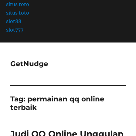
situs toto
situs toto
slot88
slot777
GetNudge
Tag:
permainan qq online
terbaik
Judi QQ Online Unggulan