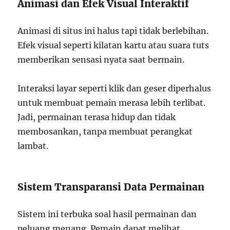
Animasi dan Efek Visual Interaktif
Animasi di situs ini halus tapi tidak berlebihan.
Efek visual seperti kilatan kartu atau suara tuts
memberikan sensasi nyata saat bermain.
Interaksi layar seperti klik dan geser diperhalus
untuk membuat pemain merasa lebih terlibat.
Jadi, permainan terasa hidup dan tidak
membosankan, tanpa membuat perangkat
lambat.
Sistem Transparansi Data Permainan
Sistem ini terbuka soal hasil permainan dan
peluang menang. Pemain dapat melihat