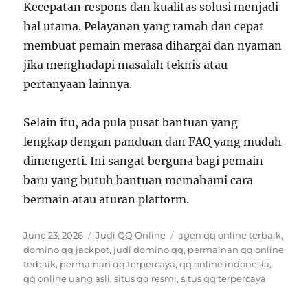
Kecepatan respons dan kualitas solusi menjadi
hal utama. Pelayanan yang ramah dan cepat
membuat pemain merasa dihargai dan nyaman
jika menghadapi masalah teknis atau
pertanyaan lainnya.
Selain itu, ada pula pusat bantuan yang
lengkap dengan panduan dan FAQ yang mudah
dimengerti. Ini sangat berguna bagi pemain
baru yang butuh bantuan memahami cara
bermain atau aturan platform.
P
C
T
June 23, 2026
Judi QQ Online
agen qq online terbaik
,
o
a
a
domino qq jackpot
,
judi domino qq
,
permainan qq online
s
t
g
terbaik
,
permainan qq terpercaya
,
qq online indonesia
,
t
e
s
qq online uang asli
,
situs qq resmi
,
situs qq terpercaya
e
g
d
o