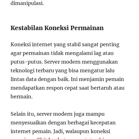
dimanipulasi.
Kestabilan Koneksi Permainan
Koneksi internet yang stabil sangat penting
agar permainan tidak mengalami lag atau
putus-putus. Server modern menggunakan
teknologi terbaru yang bisa mengatur lalu
lintas data dengan baik. Ini menjamin pemain
mendapatkan respon cepat saat bertaruh atau
bermain.
Selain itu, server modern juga mampu
menyesuaikan dengan berbagai kecepatan
internet pemain. Jadi, walaupun koneksi