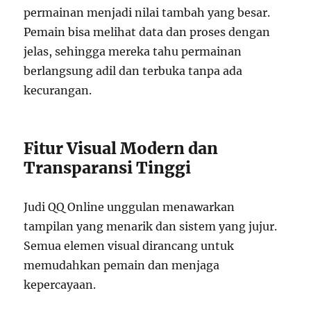
permainan menjadi nilai tambah yang besar.
Pemain bisa melihat data dan proses dengan
jelas, sehingga mereka tahu permainan
berlangsung adil dan terbuka tanpa ada
kecurangan.
Fitur Visual Modern dan
Transparansi Tinggi
Judi QQ Online unggulan menawarkan
tampilan yang menarik dan sistem yang jujur.
Semua elemen visual dirancang untuk
memudahkan pemain dan menjaga
kepercayaan.