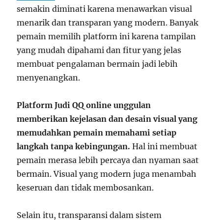
semakin diminati karena menawarkan visual
menarik dan transparan yang modern. Banyak
pemain memilih platform ini karena tampilan
yang mudah dipahami dan fitur yang jelas
membuat pengalaman bermain jadi lebih
menyenangkan.
Platform Judi QQ online unggulan
memberikan kejelasan dan desain visual yang
memudahkan pemain memahami setiap
langkah tanpa kebingungan.
Hal ini membuat
pemain merasa lebih percaya dan nyaman saat
bermain. Visual yang modern juga menambah
keseruan dan tidak membosankan.
Selain itu, transparansi dalam sistem