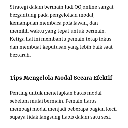
Strategi dalam bermain Judi QQ online sangat
bergantung pada pengelolaan modal,
kemampuan membaca pola lawan, dan
memilih waktu yang tepat untuk bermain.
Ketiga hal ini membantu pemain tetap fokus
dan membuat keputusan yang lebih baik saat
bertaruh.
Tips Mengelola Modal Secara Efektif
Penting untuk menetapkan batas modal
sebelum mulai bermain. Pemain harus
membagi modal menjadi beberapa bagian kecil
supaya tidak langsung habis dalam satu sesi.