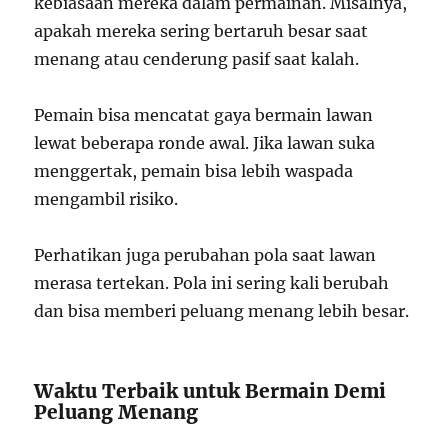
kebiasaan mereka dalam permainan. Misalnya,
apakah mereka sering bertaruh besar saat
menang atau cenderung pasif saat kalah.
Pemain bisa mencatat gaya bermain lawan
lewat beberapa ronde awal. Jika lawan suka
menggertak, pemain bisa lebih waspada
mengambil risiko.
Perhatikan juga perubahan pola saat lawan
merasa tertekan. Pola ini sering kali berubah
dan bisa memberi peluang menang lebih besar.
Waktu Terbaik untuk Bermain Demi
Peluang Menang