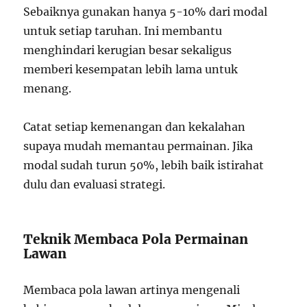
Sebaiknya gunakan hanya 5-10% dari modal
untuk setiap taruhan. Ini membantu
menghindari kerugian besar sekaligus
memberi kesempatan lebih lama untuk
menang.
Catat setiap kemenangan dan kekalahan
supaya mudah memantau permainan. Jika
modal sudah turun 50%, lebih baik istirahat
dulu dan evaluasi strategi.
Teknik Membaca Pola Permainan
Lawan
Membaca pola lawan artinya mengenali