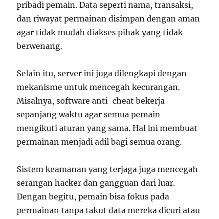
pribadi pemain. Data seperti nama, transaksi,
dan riwayat permainan disimpan dengan aman
agar tidak mudah diakses pihak yang tidak
berwenang.
Selain itu, server ini juga dilengkapi dengan
mekanisme untuk mencegah kecurangan.
Misalnya, software anti-cheat bekerja
sepanjang waktu agar semua pemain
mengikuti aturan yang sama. Hal ini membuat
permainan menjadi adil bagi semua orang.
Sistem keamanan yang terjaga juga mencegah
serangan hacker dan gangguan dari luar.
Dengan begitu, pemain bisa fokus pada
permainan tanpa takut data mereka dicuri atau