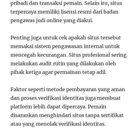
pribadi dan transaksi pemain. Selain itu, situs
terpercaya memiliki lisensi resmi dari badan
pengawas judi online yang diakui.
Penting juga untuk cek apakah situs tersebut
memakai sistem pengawasan internal untuk
mencegah kecurangan. Situs profesional sering
melakukan audit rutin yang dilakukan oleh
pihak ketiga agar permainan tetap adil.
Faktor seperti metode pembayaran yang aman
dan proses verifikasi identitas juga membuat
platform lebih dapat dipercaya. Pemain
disarankan menghindari situs tanpa sertifikat
atau yang menolak verifikasi identitas.