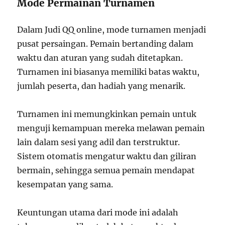
Mode Permainan Turnamen
Dalam Judi QQ online, mode turnamen menjadi
pusat persaingan. Pemain bertanding dalam
waktu dan aturan yang sudah ditetapkan.
Turnamen ini biasanya memiliki batas waktu,
jumlah peserta, dan hadiah yang menarik.
Turnamen ini memungkinkan pemain untuk
menguji kemampuan mereka melawan pemain
lain dalam sesi yang adil dan terstruktur.
Sistem otomatis mengatur waktu dan giliran
bermain, sehingga semua pemain mendapat
kesempatan yang sama.
Keuntungan utama dari mode ini adalah