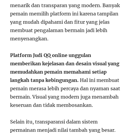
menarik dan transparan yang modern. Banyak
pemain memilih platform ini karena tampilan
yang mudah dipahami dan fitur yang jelas
membuat pengalaman bermain jadi lebih
menyenangkan.
Platform Judi QQ online unggulan
memberikan kejelasan dan desain visual yang
memudahkan pemain memahami setiap
langkah tanpa kebingungan.
Hal ini membuat
pemain merasa lebih percaya dan nyaman saat
bermain. Visual yang modern juga menambah
keseruan dan tidak membosankan.
Selain itu, transparansi dalam sistem
permainan menjadi nilai tambah yang besar.