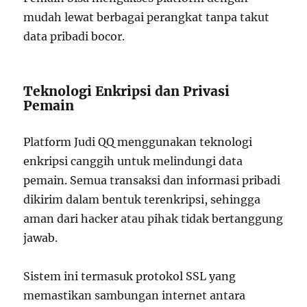
mudah lewat berbagai perangkat tanpa takut
data pribadi bocor.
Teknologi Enkripsi dan Privasi
Pemain
Platform Judi QQ menggunakan teknologi
enkripsi canggih untuk melindungi data
pemain. Semua transaksi dan informasi pribadi
dikirim dalam bentuk terenkripsi, sehingga
aman dari hacker atau pihak tidak bertanggung
jawab.
Sistem ini termasuk protokol SSL yang
memastikan sambungan internet antara