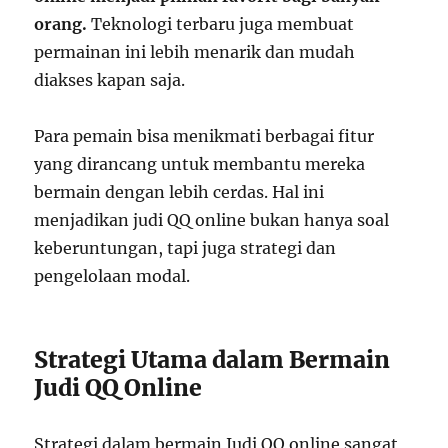
orang.
Teknologi terbaru juga membuat
permainan ini lebih menarik dan mudah
diakses kapan saja.
Para pemain bisa menikmati berbagai fitur
yang dirancang untuk membantu mereka
bermain dengan lebih cerdas. Hal ini
menjadikan judi QQ online bukan hanya soal
keberuntungan, tapi juga strategi dan
pengelolaan modal.
Strategi Utama dalam Bermain
Judi QQ Online
Strategi dalam bermain Judi QQ online sangat