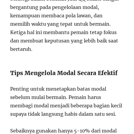
bergantung pada pengelolaan modal,
kemampuan membaca pola lawan, dan
memilih waktu yang tepat untuk bermain.
Ketiga hal ini membantu pemain tetap fokus
dan membuat keputusan yang lebih baik saat
bertaruh.
Tips Mengelola Modal Secara Efektif
Penting untuk menetapkan batas modal
sebelum mulai bermain. Pemain harus
membagi modal menjadi beberapa bagian kecil
supaya tidak langsung habis dalam satu sesi.
Sebaiknya gunakan hanya 5-10% dari modal