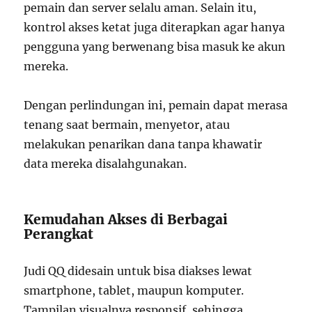
pemain dan server selalu aman. Selain itu,
kontrol akses ketat juga diterapkan agar hanya
pengguna yang berwenang bisa masuk ke akun
mereka.
Dengan perlindungan ini, pemain dapat merasa
tenang saat bermain, menyetor, atau
melakukan penarikan dana tanpa khawatir
data mereka disalahgunakan.
Kemudahan Akses di Berbagai
Perangkat
Judi QQ didesain untuk bisa diakses lewat
smartphone, tablet, maupun komputer.
Tampilan visualnya responsif, sehingga