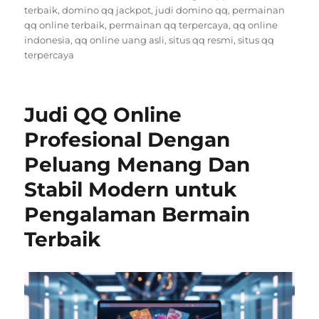
o
a
a
terbaik
,
domino qq jackpot
,
judi domino qq
,
permainan
s
t
g
qq online terbaik
,
permainan qq terpercaya
,
qq online
t
e
s
indonesia
,
qq online uang asli
,
situs qq resmi
,
situs qq
e
g
terpercaya
d
o
o
r
n
i
Judi QQ Online
e
s
Profesional Dengan
Peluang Menang Dan
Stabil Modern untuk
Pengalaman Bermain
Terbaik