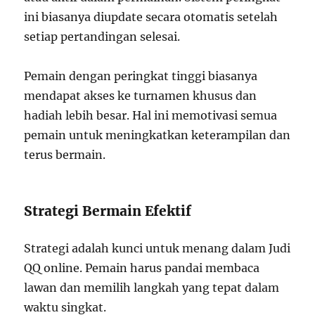
ini biasanya diupdate secara otomatis setelah
setiap pertandingan selesai.
Pemain dengan peringkat tinggi biasanya
mendapat akses ke turnamen khusus dan
hadiah lebih besar. Hal ini memotivasi semua
pemain untuk meningkatkan keterampilan dan
terus bermain.
Strategi Bermain Efektif
Strategi adalah kunci untuk menang dalam Judi
QQ online. Pemain harus pandai membaca
lawan dan memilih langkah yang tepat dalam
waktu singkat.