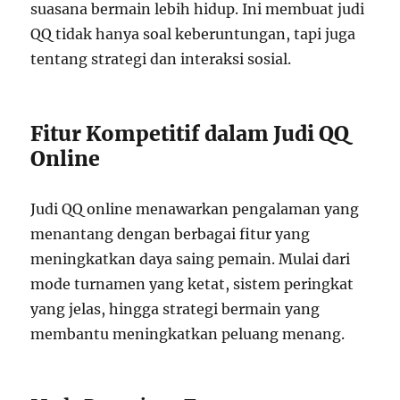
suasana bermain lebih hidup. Ini membuat judi
QQ tidak hanya soal keberuntungan, tapi juga
tentang strategi dan interaksi sosial.
Fitur Kompetitif dalam Judi QQ
Online
Judi QQ online menawarkan pengalaman yang
menantang dengan berbagai fitur yang
meningkatkan daya saing pemain. Mulai dari
mode turnamen yang ketat, sistem peringkat
yang jelas, hingga strategi bermain yang
membantu meningkatkan peluang menang.