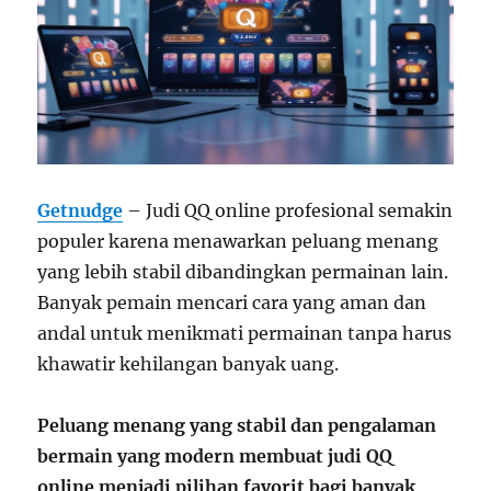
Getnudge
– Judi QQ online profesional semakin
populer karena menawarkan peluang menang
yang lebih stabil dibandingkan permainan lain.
Banyak pemain mencari cara yang aman dan
andal untuk menikmati permainan tanpa harus
khawatir kehilangan banyak uang.
Peluang menang yang stabil dan pengalaman
bermain yang modern membuat judi QQ
online menjadi pilihan favorit bagi banyak