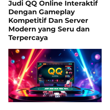
Judi QQ Online Interaktif
n
i
e
Dengan Gameplay
s
Kompetitif Dan Server
Modern yang Seru dan
Terpercaya