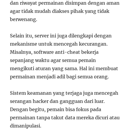
dan riwayat permainan disimpan dengan aman
agar tidak mudah diakses pihak yang tidak
berwenang.
Selain itu, server ini juga dilengkapi dengan
mekanisme untuk mencegah kecurangan.
Misalnya, software anti-cheat bekerja
sepanjang waktu agar semua pemain
mengikuti aturan yang sama. Hal ini membuat
permainan menjadi adil bagi semua orang.
Sistem keamanan yang terjaga juga mencegah
serangan hacker dan gangguan dari luar.
Dengan begitu, pemain bisa fokus pada
permainan tanpa takut data mereka dicuri atau
dimanipulasi.